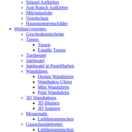
Stöpsel Aufkleber
Anti Rutsch Aufkleber
Milchglasfolie
Vogelschutz
Hausnummernschilder
Wohnaccessoires
Geschenkgutscheine
Tassen
Tassen
Emaille Tassen
Turnbeutel
Jutebeutel
Jutebeutel in Pastellfarben
Wanduhren
Design Wanduhren
Wandtattoo Uhren
Mini Wanduhren
Print Wanduhren
3D Wandtattoos
3D Blumen
3D Spinnen
Mousepads
Lieblingsmenschen
Glasschneidebretter
Lieblingsmenschen