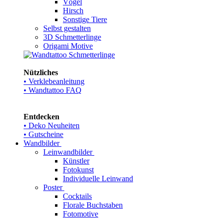
Vögel
Hirsch
Sonstige Tiere
Selbst gestalten
3D Schmetterlinge
Origami Motive
Nützliches
• Verklebeanleitung
• Wandtattoo FAQ
Entdecken
• Deko Neuheiten
• Gutscheine
Wandbilder
Leinwandbilder
Künstler
Fotokunst
Individuelle Leinwand
Poster
Cocktails
Florale Buchstaben
Fotomotive