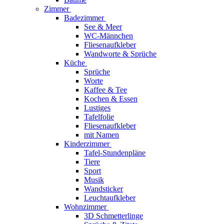
Zimmer
Badezimmer
See & Meer
WC-Männchen
Fliesenaufkleber
Wandworte & Sprüche
Küche
Sprüche
Worte
Kaffee & Tee
Kochen & Essen
Lustiges
Tafelfolie
Fliesenaufkleber
mit Namen
Kinderzimmer
Tafel-Stundenpläne
Tiere
Sport
Musik
Wandsticker
Leuchtaufkleber
Wohnzimmer
3D Schmetterlinge