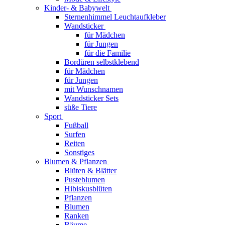
Kinder- & Babywelt
Sternenhimmel Leuchtaufkleber
Wandsticker
für Mädchen
für Jungen
für die Familie
Bordüren selbstklebend
für Mädchen
für Jungen
mit Wunschnamen
Wandsticker Sets
süße Tiere
Sport
Fußball
Surfen
Reiten
Sonstiges
Blumen & Pflanzen
Blüten & Blätter
Pusteblumen
Hibiskusblüten
Pflanzen
Blumen
Ranken
Bäume