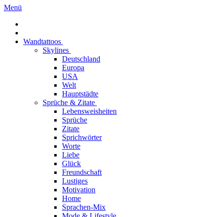
Menü
Wandtattoos
Skylines
Deutschland
Europa
USA
Welt
Hauptstädte
Sprüche & Zitate
Lebensweisheiten
Sprüche
Zitate
Sprichwörter
Worte
Liebe
Glück
Freundschaft
Lustiges
Motivation
Home
Sprachen-Mix
Mode & Lifestyle