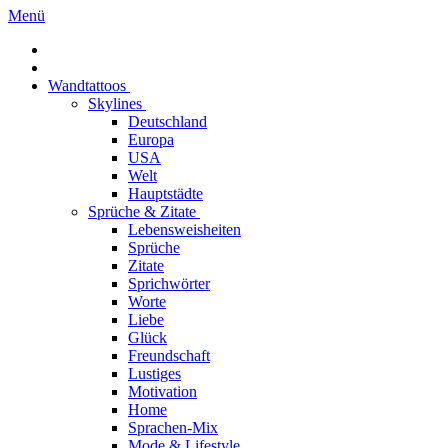
Menü
Wandtattoos
Skylines
Deutschland
Europa
USA
Welt
Hauptstädte
Sprüche & Zitate
Lebensweisheiten
Sprüche
Zitate
Sprichwörter
Worte
Liebe
Glück
Freundschaft
Lustiges
Motivation
Home
Sprachen-Mix
Mode & Lifestyle