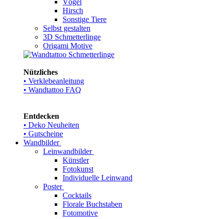
Vögel
Hirsch
Sonstige Tiere
Selbst gestalten
3D Schmetterlinge
Origami Motive
Nützliches
• Verklebeanleitung
• Wandtattoo FAQ
Entdecken
• Deko Neuheiten
• Gutscheine
Wandbilder
Leinwandbilder
Künstler
Fotokunst
Individuelle Leinwand
Poster
Cocktails
Florale Buchstaben
Fotomotive