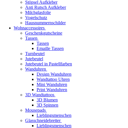
Stöpsel Aufkleber
Anti Rutsch Aufkleber
Milchglasfolie
Vogelschutz
Hausnummernschilder
Wohnaccessoires
Geschenkgutscheine
Tassen
Tassen
Emaille Tassen
Turnbeutel
Jutebeutel
Jutebeutel in Pastellfarben
Wanduhren
Design Wanduhren
Wandtattoo Uhren
Mini Wanduhren
Print Wanduhren
3D Wandtattoos
3D Blumen
3D Spinnen
Mousepads
Lieblingsmenschen
Glasschneidebretter
Lieblingsmenschen