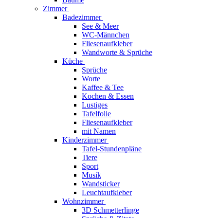
Zimmer
Badezimmer
See & Meer
WC-Männchen
Fliesenaufkleber
Wandworte & Sprüche
Küche
Sprüche
Worte
Kaffee & Tee
Kochen & Essen
Lustiges
Tafelfolie
Fliesenaufkleber
mit Namen
Kinderzimmer
Tafel-Stundenpläne
Tiere
Sport
Musik
Wandsticker
Leuchtaufkleber
Wohnzimmer
3D Schmetterlinge