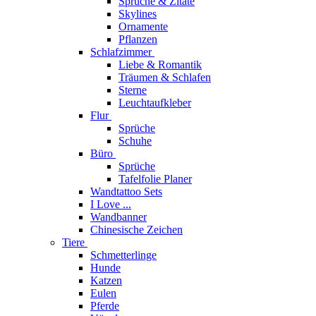
Sprüche & Zitate
Skylines
Ornamente
Pflanzen
Schlafzimmer
Liebe & Romantik
Träumen & Schlafen
Sterne
Leuchtaufkleber
Flur
Sprüche
Schuhe
Büro
Sprüche
Tafelfolie Planer
Wandtattoo Sets
I Love ...
Wandbanner
Chinesische Zeichen
Tiere
Schmetterlinge
Hunde
Katzen
Eulen
Pferde