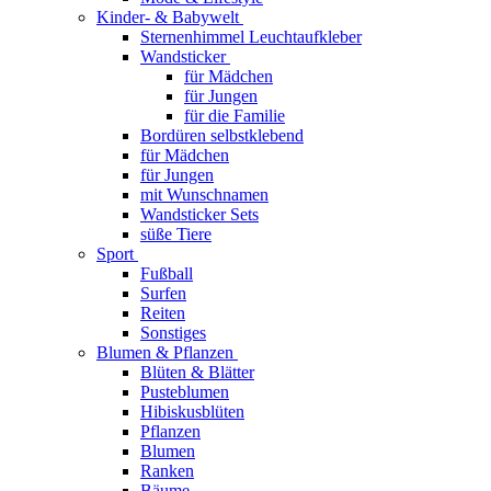
Kinder- & Babywelt
Sternenhimmel Leuchtaufkleber
Wandsticker
für Mädchen
für Jungen
für die Familie
Bordüren selbstklebend
für Mädchen
für Jungen
mit Wunschnamen
Wandsticker Sets
süße Tiere
Sport
Fußball
Surfen
Reiten
Sonstiges
Blumen & Pflanzen
Blüten & Blätter
Pusteblumen
Hibiskusblüten
Pflanzen
Blumen
Ranken
Bäume