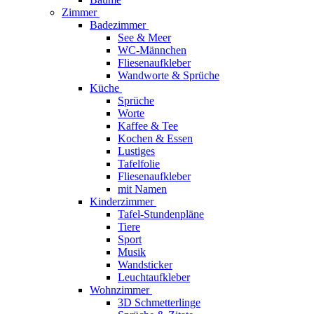
Zimmer
Badezimmer
See & Meer
WC-Männchen
Fliesenaufkleber
Wandworte & Sprüche
Küche
Sprüche
Worte
Kaffee & Tee
Kochen & Essen
Lustiges
Tafelfolie
Fliesenaufkleber
mit Namen
Kinderzimmer
Tafel-Stundenpläne
Tiere
Sport
Musik
Wandsticker
Leuchtaufkleber
Wohnzimmer
3D Schmetterlinge