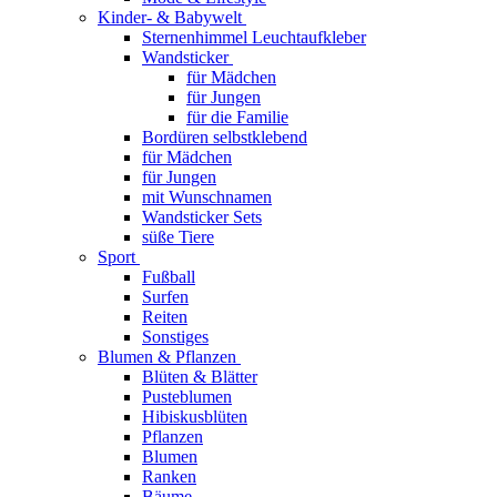
Kinder- & Babywelt
Sternenhimmel Leuchtaufkleber
Wandsticker
für Mädchen
für Jungen
für die Familie
Bordüren selbstklebend
für Mädchen
für Jungen
mit Wunschnamen
Wandsticker Sets
süße Tiere
Sport
Fußball
Surfen
Reiten
Sonstiges
Blumen & Pflanzen
Blüten & Blätter
Pusteblumen
Hibiskusblüten
Pflanzen
Blumen
Ranken
Bäume