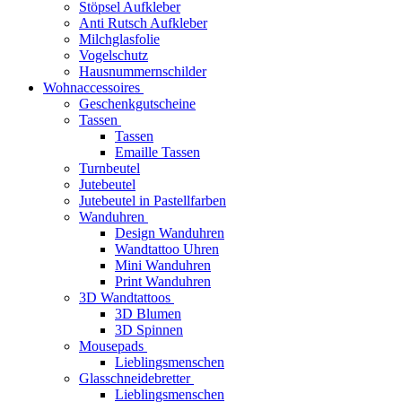
Stöpsel Aufkleber
Anti Rutsch Aufkleber
Milchglasfolie
Vogelschutz
Hausnummernschilder
Wohnaccessoires
Geschenkgutscheine
Tassen
Tassen
Emaille Tassen
Turnbeutel
Jutebeutel
Jutebeutel in Pastellfarben
Wanduhren
Design Wanduhren
Wandtattoo Uhren
Mini Wanduhren
Print Wanduhren
3D Wandtattoos
3D Blumen
3D Spinnen
Mousepads
Lieblingsmenschen
Glasschneidebretter
Lieblingsmenschen