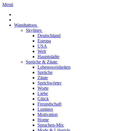
Menü
Wandtattoos
Skylines
Deutschland
Europa
USA
Welt
Hauptstädte
Sprüche & Zitate
Lebensweisheiten
Sprüche
Zitate
Sprichwörter
Worte
Liebe
Glück
Freundschaft
Lustiges
Motivation
Home
Sprachen-Mix
Mode & Lifestyle