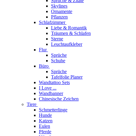
Sprüche & Zitate
Skylines
Ornamente
Pflanzen
Schlafzimmer
Liebe & Romantik
Träumen & Schlafen
Sterne
Leuchtaufkleber
Flur
Sprüche
Schuhe
Büro
Sprüche
Tafelfolie Planer
Wandtattoo Sets
I Love ...
Wandbanner
Chinesische Zeichen
Tiere
Schmetterlinge
Hunde
Katzen
Eulen
Pferde