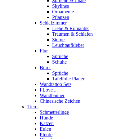
Sprüche & Zitate
Skylines
Ornamente
Pflanzen
Schlafzimmer
Liebe & Romantik
Träumen & Schlafen
Sterne
Leuchtaufkleber
Flur
Sprüche
Schuhe
Büro
Sprüche
Tafelfolie Planer
Wandtattoo Sets
I Love ...
Wandbanner
Chinesische Zeichen
Tiere
Schmetterlinge
Hunde
Katzen
Eulen
Pferde