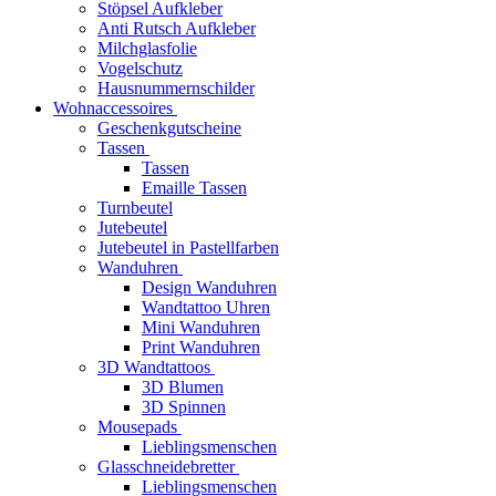
Stöpsel Aufkleber
Anti Rutsch Aufkleber
Milchglasfolie
Vogelschutz
Hausnummernschilder
Wohnaccessoires
Geschenkgutscheine
Tassen
Tassen
Emaille Tassen
Turnbeutel
Jutebeutel
Jutebeutel in Pastellfarben
Wanduhren
Design Wanduhren
Wandtattoo Uhren
Mini Wanduhren
Print Wanduhren
3D Wandtattoos
3D Blumen
3D Spinnen
Mousepads
Lieblingsmenschen
Glasschneidebretter
Lieblingsmenschen