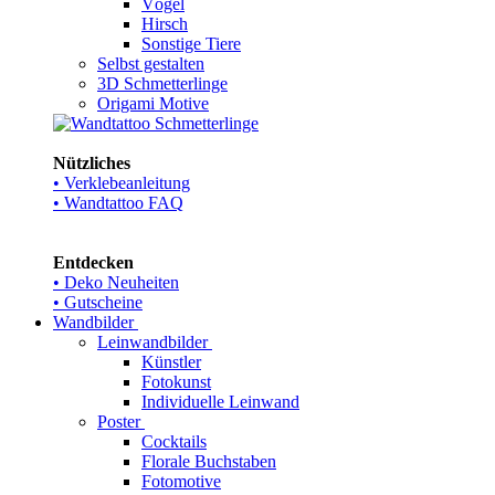
Vögel
Hirsch
Sonstige Tiere
Selbst gestalten
3D Schmetterlinge
Origami Motive
Nützliches
• Verklebeanleitung
• Wandtattoo FAQ
Entdecken
• Deko Neuheiten
• Gutscheine
Wandbilder
Leinwandbilder
Künstler
Fotokunst
Individuelle Leinwand
Poster
Cocktails
Florale Buchstaben
Fotomotive