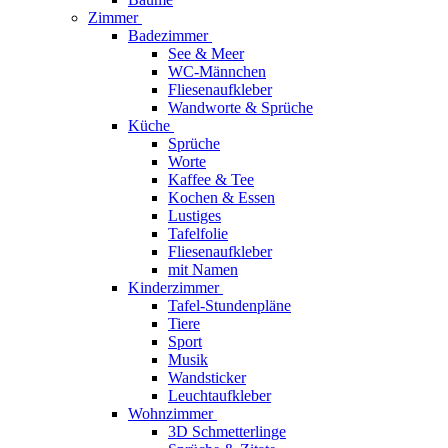
Zimmer
Badezimmer
See & Meer
WC-Männchen
Fliesenaufkleber
Wandworte & Sprüche
Küche
Sprüche
Worte
Kaffee & Tee
Kochen & Essen
Lustiges
Tafelfolie
Fliesenaufkleber
mit Namen
Kinderzimmer
Tafel-Stundenpläne
Tiere
Sport
Musik
Wandsticker
Leuchtaufkleber
Wohnzimmer
3D Schmetterlinge