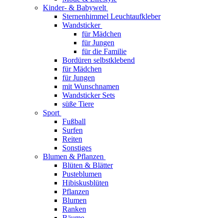
Kinder- & Babywelt
Sternenhimmel Leuchtaufkleber
Wandsticker
für Mädchen
für Jungen
für die Familie
Bordüren selbstklebend
für Mädchen
für Jungen
mit Wunschnamen
Wandsticker Sets
süße Tiere
Sport
Fußball
Surfen
Reiten
Sonstiges
Blumen & Pflanzen
Blüten & Blätter
Pusteblumen
Hibiskusblüten
Pflanzen
Blumen
Ranken
Bäume