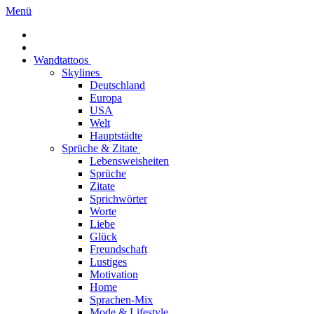
Menü
Wandtattoos
Skylines
Deutschland
Europa
USA
Welt
Hauptstädte
Sprüche & Zitate
Lebensweisheiten
Sprüche
Zitate
Sprichwörter
Worte
Liebe
Glück
Freundschaft
Lustiges
Motivation
Home
Sprachen-Mix
Mode & Lifestyle