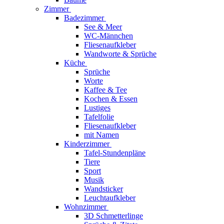
Zimmer
Badezimmer
See & Meer
WC-Männchen
Fliesenaufkleber
Wandworte & Sprüche
Küche
Sprüche
Worte
Kaffee & Tee
Kochen & Essen
Lustiges
Tafelfolie
Fliesenaufkleber
mit Namen
Kinderzimmer
Tafel-Stundenpläne
Tiere
Sport
Musik
Wandsticker
Leuchtaufkleber
Wohnzimmer
3D Schmetterlinge