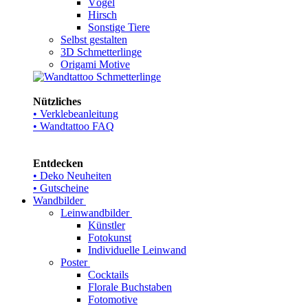
Vögel
Hirsch
Sonstige Tiere
Selbst gestalten
3D Schmetterlinge
Origami Motive
Nützliches
• Verklebeanleitung
• Wandtattoo FAQ
Entdecken
• Deko Neuheiten
• Gutscheine
Wandbilder
Leinwandbilder
Künstler
Fotokunst
Individuelle Leinwand
Poster
Cocktails
Florale Buchstaben
Fotomotive