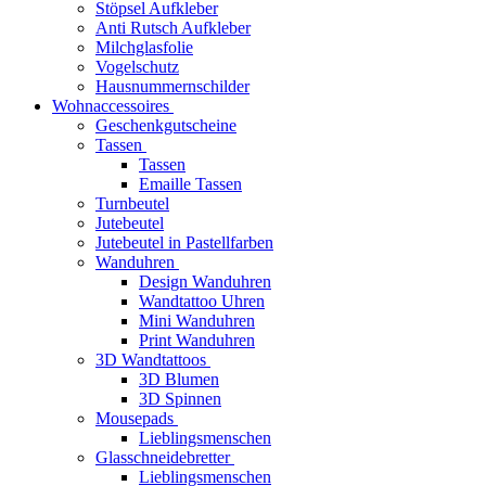
Stöpsel Aufkleber
Anti Rutsch Aufkleber
Milchglasfolie
Vogelschutz
Hausnummernschilder
Wohnaccessoires
Geschenkgutscheine
Tassen
Tassen
Emaille Tassen
Turnbeutel
Jutebeutel
Jutebeutel in Pastellfarben
Wanduhren
Design Wanduhren
Wandtattoo Uhren
Mini Wanduhren
Print Wanduhren
3D Wandtattoos
3D Blumen
3D Spinnen
Mousepads
Lieblingsmenschen
Glasschneidebretter
Lieblingsmenschen