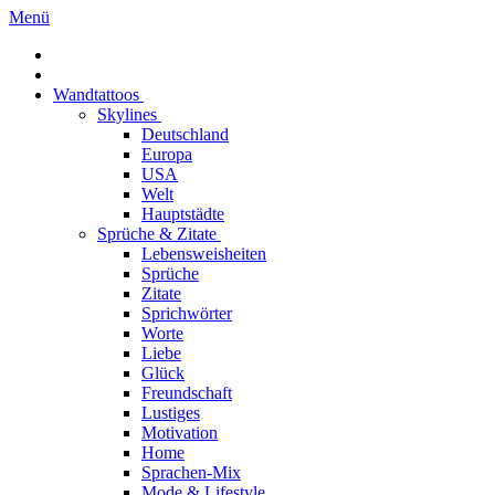
Menü
Wandtattoos
Skylines
Deutschland
Europa
USA
Welt
Hauptstädte
Sprüche & Zitate
Lebensweisheiten
Sprüche
Zitate
Sprichwörter
Worte
Liebe
Glück
Freundschaft
Lustiges
Motivation
Home
Sprachen-Mix
Mode & Lifestyle