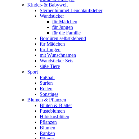
Kinder- & Babywelt
Sternenhimmel Leuchtaufkleber
Wandsticker
für Mädchen
für Jungen
für die Familie
Bordüren selbstklebend
für Mädchen
für Jungen
mit Wunschnamen
Wandsticker Sets
süße Tiere
Sport
Fußball
Surfen
Reiten
Sonstiges
Blumen & Pflanzen
Blüten & Blätter
Pusteblumen
Hibiskusblüten
Pflanzen
Blumen
Ranken
Bäume