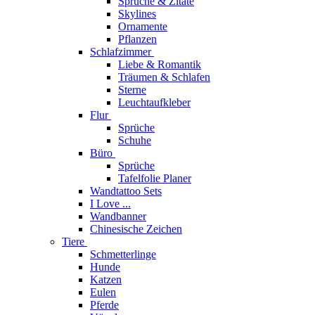
Sprüche & Zitate
Skylines
Ornamente
Pflanzen
Schlafzimmer
Liebe & Romantik
Träumen & Schlafen
Sterne
Leuchtaufkleber
Flur
Sprüche
Schuhe
Büro
Sprüche
Tafelfolie Planer
Wandtattoo Sets
I Love ...
Wandbanner
Chinesische Zeichen
Tiere
Schmetterlinge
Hunde
Katzen
Eulen
Pferde