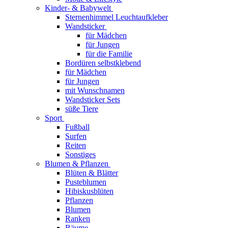
Kinder- & Babywelt
Sternenhimmel Leuchtaufkleber
Wandsticker
für Mädchen
für Jungen
für die Familie
Bordüren selbstklebend
für Mädchen
für Jungen
mit Wunschnamen
Wandsticker Sets
süße Tiere
Sport
Fußball
Surfen
Reiten
Sonstiges
Blumen & Pflanzen
Blüten & Blätter
Pusteblumen
Hibiskusblüten
Pflanzen
Blumen
Ranken
Bäume