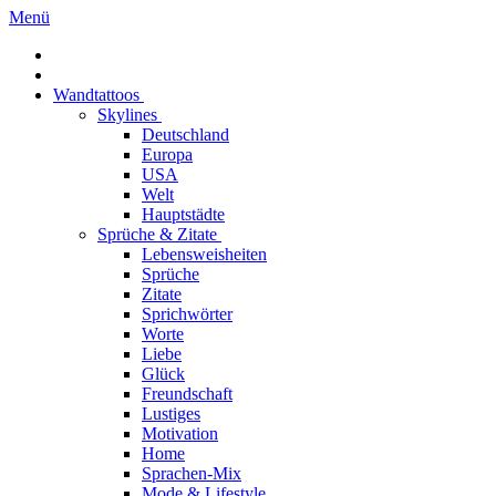
Menü
Wandtattoos
Skylines
Deutschland
Europa
USA
Welt
Hauptstädte
Sprüche & Zitate
Lebensweisheiten
Sprüche
Zitate
Sprichwörter
Worte
Liebe
Glück
Freundschaft
Lustiges
Motivation
Home
Sprachen-Mix
Mode & Lifestyle