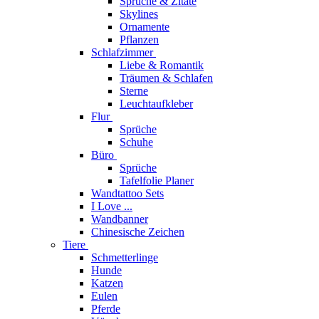
Sprüche & Zitate
Skylines
Ornamente
Pflanzen
Schlafzimmer
Liebe & Romantik
Träumen & Schlafen
Sterne
Leuchtaufkleber
Flur
Sprüche
Schuhe
Büro
Sprüche
Tafelfolie Planer
Wandtattoo Sets
I Love ...
Wandbanner
Chinesische Zeichen
Tiere
Schmetterlinge
Hunde
Katzen
Eulen
Pferde