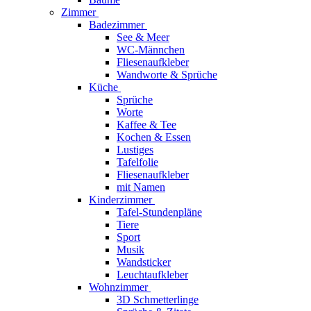
Zimmer
Badezimmer
See & Meer
WC-Männchen
Fliesenaufkleber
Wandworte & Sprüche
Küche
Sprüche
Worte
Kaffee & Tee
Kochen & Essen
Lustiges
Tafelfolie
Fliesenaufkleber
mit Namen
Kinderzimmer
Tafel-Stundenpläne
Tiere
Sport
Musik
Wandsticker
Leuchtaufkleber
Wohnzimmer
3D Schmetterlinge