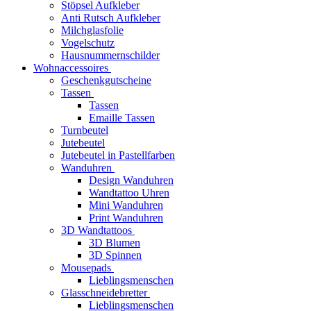
Stöpsel Aufkleber
Anti Rutsch Aufkleber
Milchglasfolie
Vogelschutz
Hausnummernschilder
Wohnaccessoires
Geschenkgutscheine
Tassen
Tassen
Emaille Tassen
Turnbeutel
Jutebeutel
Jutebeutel in Pastellfarben
Wanduhren
Design Wanduhren
Wandtattoo Uhren
Mini Wanduhren
Print Wanduhren
3D Wandtattoos
3D Blumen
3D Spinnen
Mousepads
Lieblingsmenschen
Glasschneidebretter
Lieblingsmenschen