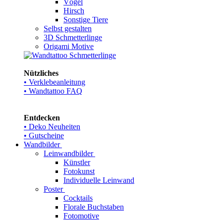
Vögel
Hirsch
Sonstige Tiere
Selbst gestalten
3D Schmetterlinge
Origami Motive
Nützliches
• Verklebeanleitung
• Wandtattoo FAQ
Entdecken
• Deko Neuheiten
• Gutscheine
Wandbilder
Leinwandbilder
Künstler
Fotokunst
Individuelle Leinwand
Poster
Cocktails
Florale Buchstaben
Fotomotive