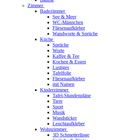
Zimmer
Badezimmer
See & Meer
WC-Männchen
Fliesenaufkleber
Wandworte & Sprüche
Küche
Sprüche
Worte
Kaffee & Tee
Kochen & Essen
Lustiges
Tafelfolie
Fliesenaufkleber
mit Namen
Kinderzimmer
Tafel-Stundenpläne
Tiere
Sport
Musik
Wandsticker
Leuchtaufkleber
Wohnzimmer
3D Schmetterlinge