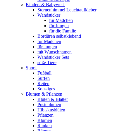
Kinder- & Babywelt
Sternenhimmel Leuchtaufkleber
Wandsticker
für Mädchen
für Jungen
für die Familie
Bordüren selbstklebend
für Mädchen
für Jungen
mit Wunschnamen
Wandsticker Sets
süße Tiere
Sport
Fußball
Surfen
Reiten
Sonstiges
Blumen & Pflanzen
Blüten & Blätter
Pusteblumen
Hibiskusblüten
Pflanzen
Blumen
Ranken
Bäume