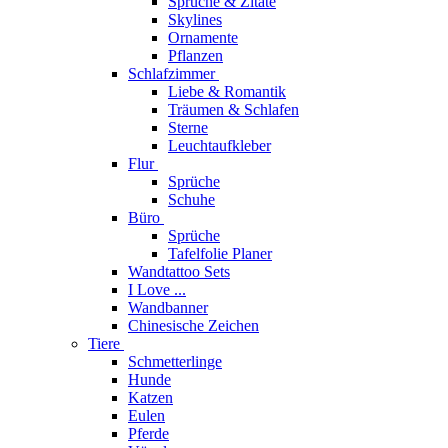
Sprüche & Zitate
Skylines
Ornamente
Pflanzen
Schlafzimmer
Liebe & Romantik
Träumen & Schlafen
Sterne
Leuchtaufkleber
Flur
Sprüche
Schuhe
Büro
Sprüche
Tafelfolie Planer
Wandtattoo Sets
I Love ...
Wandbanner
Chinesische Zeichen
Tiere
Schmetterlinge
Hunde
Katzen
Eulen
Pferde