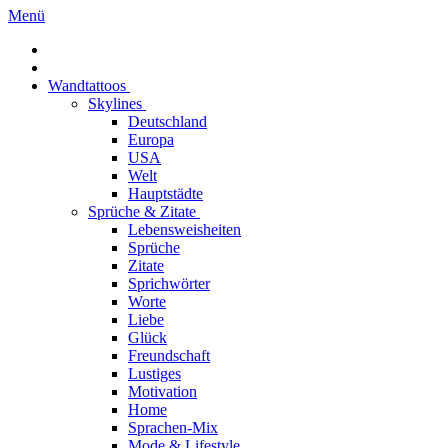
Menü
Wandtattoos
Skylines
Deutschland
Europa
USA
Welt
Hauptstädte
Sprüche & Zitate
Lebensweisheiten
Sprüche
Zitate
Sprichwörter
Worte
Liebe
Glück
Freundschaft
Lustiges
Motivation
Home
Sprachen-Mix
Mode & Lifestyle