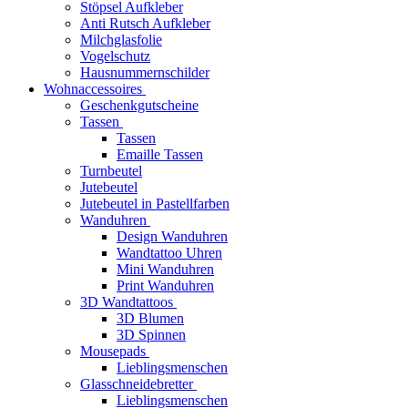
Stöpsel Aufkleber
Anti Rutsch Aufkleber
Milchglasfolie
Vogelschutz
Hausnummernschilder
Wohnaccessoires
Geschenkgutscheine
Tassen
Tassen
Emaille Tassen
Turnbeutel
Jutebeutel
Jutebeutel in Pastellfarben
Wanduhren
Design Wanduhren
Wandtattoo Uhren
Mini Wanduhren
Print Wanduhren
3D Wandtattoos
3D Blumen
3D Spinnen
Mousepads
Lieblingsmenschen
Glasschneidebretter
Lieblingsmenschen