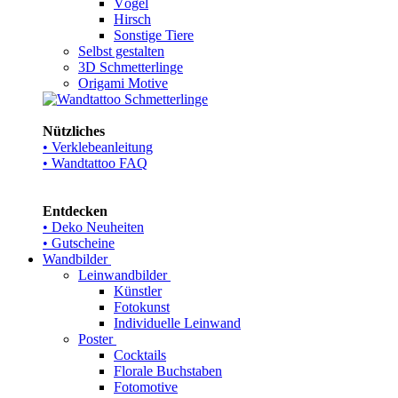
Vögel
Hirsch
Sonstige Tiere
Selbst gestalten
3D Schmetterlinge
Origami Motive
Nützliches
• Verklebeanleitung
• Wandtattoo FAQ
Entdecken
• Deko Neuheiten
• Gutscheine
Wandbilder
Leinwandbilder
Künstler
Fotokunst
Individuelle Leinwand
Poster
Cocktails
Florale Buchstaben
Fotomotive