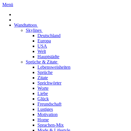
Menü
Wandtattoos
Skylines
Deutschland
Europa
USA
Welt
Hauptstädte
Sprüche & Zitate
Lebensweisheiten
Sprüche
Zitate
Sprichwörter
Worte
Liebe
Glück
Freundschaft
Lustiges
Motivation
Home
Sprachen-Mix
Mode & Lifestyle