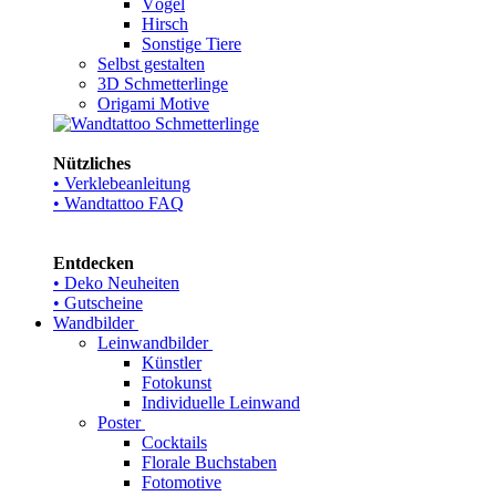
Vögel
Hirsch
Sonstige Tiere
Selbst gestalten
3D Schmetterlinge
Origami Motive
Nützliches
• Verklebeanleitung
• Wandtattoo FAQ
Entdecken
• Deko Neuheiten
• Gutscheine
Wandbilder
Leinwandbilder
Künstler
Fotokunst
Individuelle Leinwand
Poster
Cocktails
Florale Buchstaben
Fotomotive