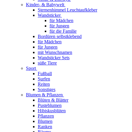
Kinder- & Babywelt
Sternenhimmel Leuchtaufkleber
Wandsticker
für Mädchen
für Jungen
für die Familie
Bordüren selbstklebend
für Mädchen
für Jungen
mit Wunschnamen
Wandsticker Sets
süße Tiere
Sport
Fußball
Surfen
Reiten
Sonstiges
Blumen & Pflanzen
Blüten & Blätter
Pusteblumen
Hibiskusblüten
Pflanzen
Blumen
Ranken
Bäume