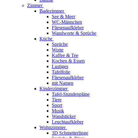
Zimmer
Badezimmer
See & Meer
WC-Männchen
Fliesenaufkleber
Wandworte & Sprüche
Küche
Sprüche
Worte
Kaffee & Tee
Kochen & Essen
Lustiges
Tafelfolie
Fliesenaufkleber
mit Namen
Kinderzimmer
Tafel-Stundenpläne
Tiere
Sport
Musik
Wandsticker
Leuchtaufkleber
Wohnzimmer
3D Schmetterlinge