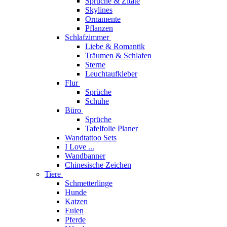
Sprüche & Zitate
Skylines
Ornamente
Pflanzen
Schlafzimmer
Liebe & Romantik
Träumen & Schlafen
Sterne
Leuchtaufkleber
Flur
Sprüche
Schuhe
Büro
Sprüche
Tafelfolie Planer
Wandtattoo Sets
I Love ...
Wandbanner
Chinesische Zeichen
Tiere
Schmetterlinge
Hunde
Katzen
Eulen
Pferde