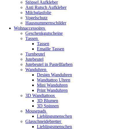
Stöpsel Aufkleber
Anti Rutsch Aufkleber
Milchglasfolie
Vogelschutz
Hausnummernschilder
Wohnaccessoires
Geschenkgutscheine
Tassen
Tassen
Emaille Tassen
Turnbeutel
Jutebeutel
Jutebeutel in Pastellfarben
Wanduhren
Design Wanduhren
Wandtattoo Uhren
Mini Wanduhren
Print Wanduhren
3D Wandtattoos
3D Blumen
3D Spinnen
Mousepads
Lieblingsmenschen
Glasschneidebretter
Lieblingsmenschen