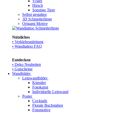
Vögel
Hirsch
Sonstige Tiere
Selbst gestalten
3D Schmetterlinge
Origami Motive
Nützliches
• Verklebeanleitung
• Wandtattoo FAQ
Entdecken
• Deko Neuheiten
• Gutscheine
Wandbilder
Leinwandbilder
Künstler
Fotokunst
Individuelle Leinwand
Poster
Cocktails
Florale Buchstaben
Fotomotive