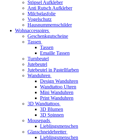
Stöpsel Aufkleber
Anti Rutsch Aufkleber
Milchglasfolie
Vogelschutz
Hausnummernschilder
Wohnaccessoires
Geschenkgutscheine
Tassen
Tassen
Emaille Tassen
Turnbeutel
Jutebeutel
Jutebeutel in Pastellfarben
Wanduhren
Design Wanduhren
Wandtattoo Uhren
Mini Wanduhren
Print Wanduhren
3D Wandtattoos
3D Blumen
3D Spinnen
Mousepads
Lieblingsmenschen
Glasschneidebretter
Lieblingsmenschen