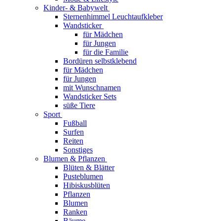
Kinder- & Babywelt
Sternenhimmel Leuchtaufkleber
Wandsticker
für Mädchen
für Jungen
für die Familie
Bordüren selbstklebend
für Mädchen
für Jungen
mit Wunschnamen
Wandsticker Sets
süße Tiere
Sport
Fußball
Surfen
Reiten
Sonstiges
Blumen & Pflanzen
Blüten & Blätter
Pusteblumen
Hibiskusblüten
Pflanzen
Blumen
Ranken
Bäume