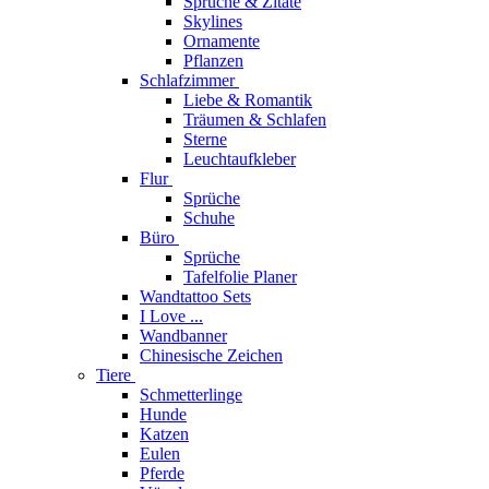
Sprüche & Zitate
Skylines
Ornamente
Pflanzen
Schlafzimmer
Liebe & Romantik
Träumen & Schlafen
Sterne
Leuchtaufkleber
Flur
Sprüche
Schuhe
Büro
Sprüche
Tafelfolie Planer
Wandtattoo Sets
I Love ...
Wandbanner
Chinesische Zeichen
Tiere
Schmetterlinge
Hunde
Katzen
Eulen
Pferde