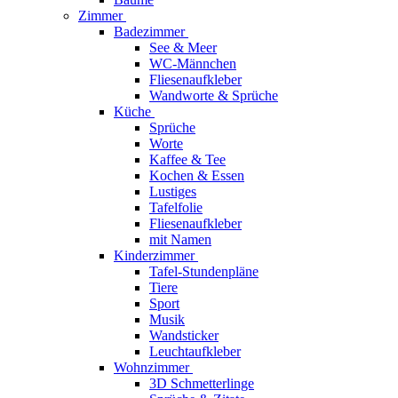
Zimmer
Badezimmer
See & Meer
WC-Männchen
Fliesenaufkleber
Wandworte & Sprüche
Küche
Sprüche
Worte
Kaffee & Tee
Kochen & Essen
Lustiges
Tafelfolie
Fliesenaufkleber
mit Namen
Kinderzimmer
Tafel-Stundenpläne
Tiere
Sport
Musik
Wandsticker
Leuchtaufkleber
Wohnzimmer
3D Schmetterlinge