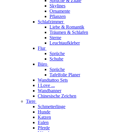
Sprüche & Zitate
Skylines
Ornamente
Pflanzen
Schlafzimmer
Liebe & Romantik
Träumen & Schlafen
Sterne
Leuchtaufkleber
Flur
Sprüche
Schuhe
Büro
Sprüche
Tafelfolie Planer
Wandtattoo Sets
I Love ...
Wandbanner
Chinesische Zeichen
Tiere
Schmetterlinge
Hunde
Katzen
Eulen
Pferde