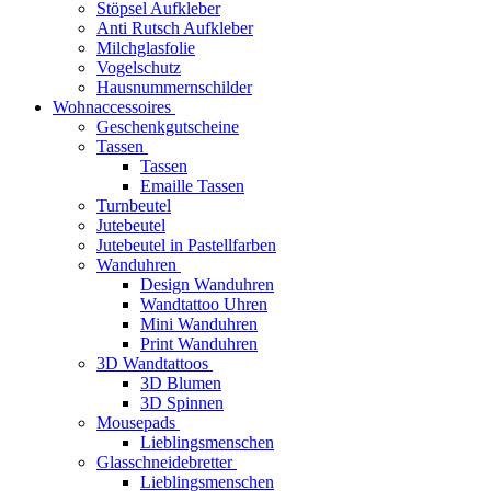
Stöpsel Aufkleber
Anti Rutsch Aufkleber
Milchglasfolie
Vogelschutz
Hausnummernschilder
Wohnaccessoires
Geschenkgutscheine
Tassen
Tassen
Emaille Tassen
Turnbeutel
Jutebeutel
Jutebeutel in Pastellfarben
Wanduhren
Design Wanduhren
Wandtattoo Uhren
Mini Wanduhren
Print Wanduhren
3D Wandtattoos
3D Blumen
3D Spinnen
Mousepads
Lieblingsmenschen
Glasschneidebretter
Lieblingsmenschen