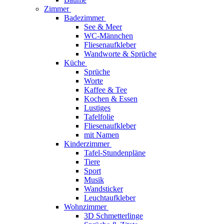
Zimmer
Badezimmer
See & Meer
WC-Männchen
Fliesenaufkleber
Wandworte & Sprüche
Küche
Sprüche
Worte
Kaffee & Tee
Kochen & Essen
Lustiges
Tafelfolie
Fliesenaufkleber
mit Namen
Kinderzimmer
Tafel-Stundenpläne
Tiere
Sport
Musik
Wandsticker
Leuchtaufkleber
Wohnzimmer
3D Schmetterlinge