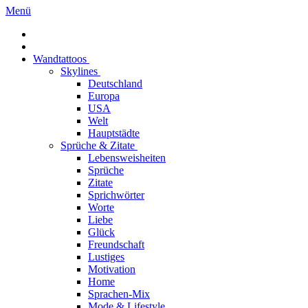
Menü
Wandtattoos
Skylines
Deutschland
Europa
USA
Welt
Hauptstädte
Sprüche & Zitate
Lebensweisheiten
Sprüche
Zitate
Sprichwörter
Worte
Liebe
Glück
Freundschaft
Lustiges
Motivation
Home
Sprachen-Mix
Mode & Lifestyle