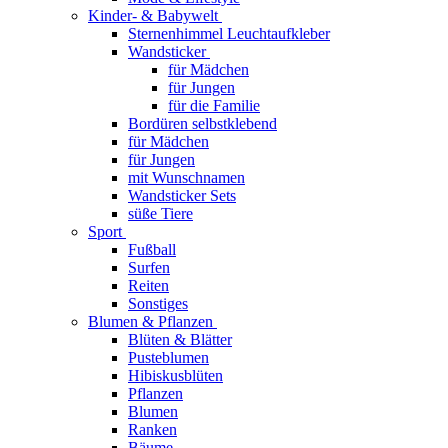
Kinder- & Babywelt
Sternenhimmel Leuchtaufkleber
Wandsticker
für Mädchen
für Jungen
für die Familie
Bordüren selbstklebend
für Mädchen
für Jungen
mit Wunschnamen
Wandsticker Sets
süße Tiere
Sport
Fußball
Surfen
Reiten
Sonstiges
Blumen & Pflanzen
Blüten & Blätter
Pusteblumen
Hibiskusblüten
Pflanzen
Blumen
Ranken
Bäume