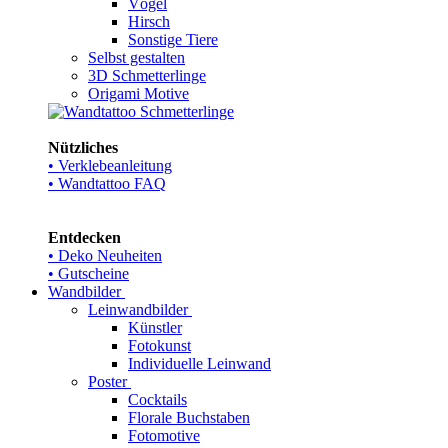
Vögel
Hirsch
Sonstige Tiere
Selbst gestalten
3D Schmetterlinge
Origami Motive
Nützliches
• Verklebeanleitung
• Wandtattoo FAQ
Entdecken
• Deko Neuheiten
• Gutscheine
Wandbilder
Leinwandbilder
Künstler
Fotokunst
Individuelle Leinwand
Poster
Cocktails
Florale Buchstaben
Fotomotive