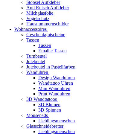
Stöpsel Aufkleber
Anti Rutsch Aufkleber
Milchglasfolie
Vogelschutz
Hausnummernschilder
Wohnaccessoires
Geschenkgutscheine
Tassen
Tassen
Emaille Tassen
Turnbeutel
Jutebeutel
Jutebeutel in Pastellfarben
Wanduhren
Design Wanduhren
Wandtattoo Uhren
Mini Wanduhren
Print Wanduhren
3D Wandtattoos
3D Blumen
3D Spinnen
Mousepads
Lieblingsmenschen
Glasschneidebretter
Lieblingsmenschen