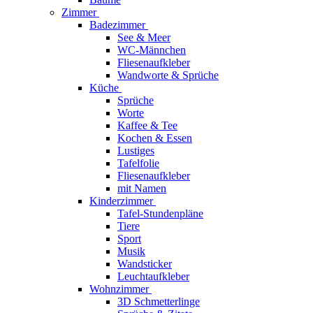
Zimmer
Badezimmer
See & Meer
WC-Männchen
Fliesenaufkleber
Wandworte & Sprüche
Küche
Sprüche
Worte
Kaffee & Tee
Kochen & Essen
Lustiges
Tafelfolie
Fliesenaufkleber
mit Namen
Kinderzimmer
Tafel-Stundenpläne
Tiere
Sport
Musik
Wandsticker
Leuchtaufkleber
Wohnzimmer
3D Schmetterlinge