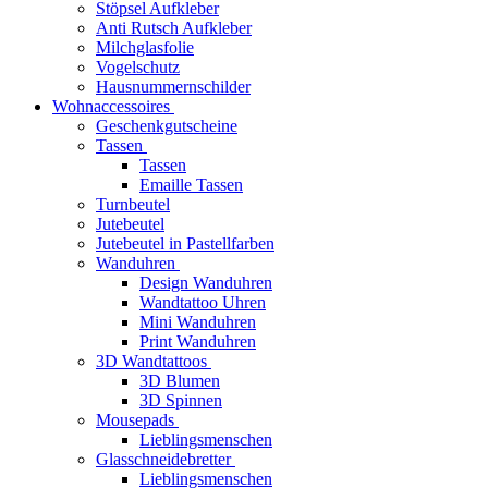
Stöpsel Aufkleber
Anti Rutsch Aufkleber
Milchglasfolie
Vogelschutz
Hausnummernschilder
Wohnaccessoires
Geschenkgutscheine
Tassen
Tassen
Emaille Tassen
Turnbeutel
Jutebeutel
Jutebeutel in Pastellfarben
Wanduhren
Design Wanduhren
Wandtattoo Uhren
Mini Wanduhren
Print Wanduhren
3D Wandtattoos
3D Blumen
3D Spinnen
Mousepads
Lieblingsmenschen
Glasschneidebretter
Lieblingsmenschen