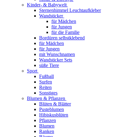
Kinder- & Babywelt
Sternenhimmel Leuchtaufkleber
Wandsticker
für Mädchen
für Jungen
für die Familie
Bordüren selbstklebend
für Mädchen
für Jungen
mit Wunschnamen
Wandsticker Sets
süße Tiere
Sport
Fußball
Surfen
Reiten
Sonstiges
Blumen & Pflanzen
Blüten & Blätter
Pusteblumen
Hibiskusblüten
Pflanzen
Blumen
Ranken
Bäume