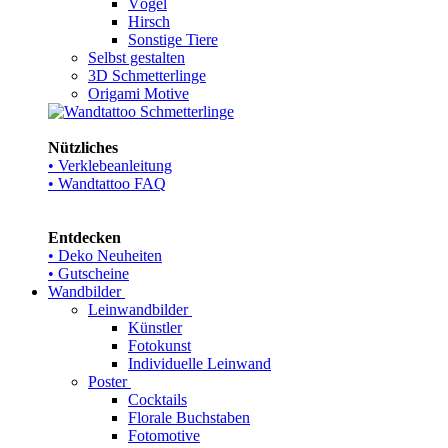
Vögel
Hirsch
Sonstige Tiere
Selbst gestalten
3D Schmetterlinge
Origami Motive
Nützliches
• Verklebeanleitung
• Wandtattoo FAQ
Entdecken
• Deko Neuheiten
• Gutscheine
Wandbilder
Leinwandbilder
Künstler
Fotokunst
Individuelle Leinwand
Poster
Cocktails
Florale Buchstaben
Fotomotive