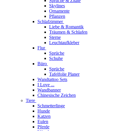
Sprüche & Zitate
Skylines
Ornamente
Pflanzen
Schlafzimmer
Liebe & Romantik
Träumen & Schlafen
Sterne
Leuchtaufkleber
Flur
Sprüche
Schuhe
Büro
Sprüche
Tafelfolie Planer
Wandtattoo Sets
I Love ...
Wandbanner
Chinesische Zeichen
Tiere
Schmetterlinge
Hunde
Katzen
Eulen
Pferde