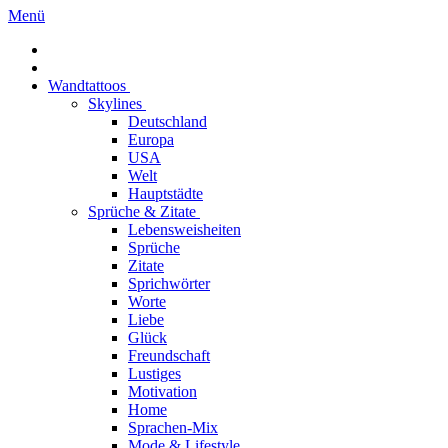
Menü
Wandtattoos
Skylines
Deutschland
Europa
USA
Welt
Hauptstädte
Sprüche & Zitate
Lebensweisheiten
Sprüche
Zitate
Sprichwörter
Worte
Liebe
Glück
Freundschaft
Lustiges
Motivation
Home
Sprachen-Mix
Mode & Lifestyle