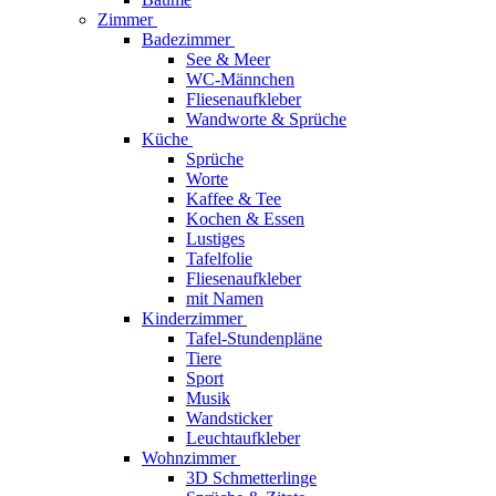
Zimmer
Badezimmer
See & Meer
WC-Männchen
Fliesenaufkleber
Wandworte & Sprüche
Küche
Sprüche
Worte
Kaffee & Tee
Kochen & Essen
Lustiges
Tafelfolie
Fliesenaufkleber
mit Namen
Kinderzimmer
Tafel-Stundenpläne
Tiere
Sport
Musik
Wandsticker
Leuchtaufkleber
Wohnzimmer
3D Schmetterlinge