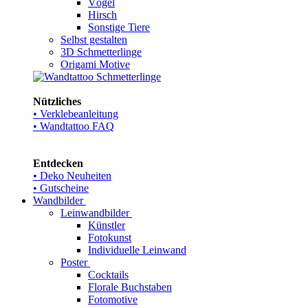
Vögel
Hirsch
Sonstige Tiere
Selbst gestalten
3D Schmetterlinge
Origami Motive
Nützliches
• Verklebeanleitung
• Wandtattoo FAQ
Entdecken
• Deko Neuheiten
• Gutscheine
Wandbilder
Leinwandbilder
Künstler
Fotokunst
Individuelle Leinwand
Poster
Cocktails
Florale Buchstaben
Fotomotive