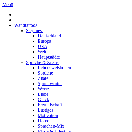
Menü
Wandtattoos
Skylines
Deutschland
Europa
USA
Welt
Hauptstädte
Sprüche & Zitate
Lebensweisheiten
Sprüche
Zitate
Sprichwörter
Worte
Liebe
Glück
Freundschaft
Lustiges
Motivation
Home
Sprachen-Mix
Mode & Lifestyle