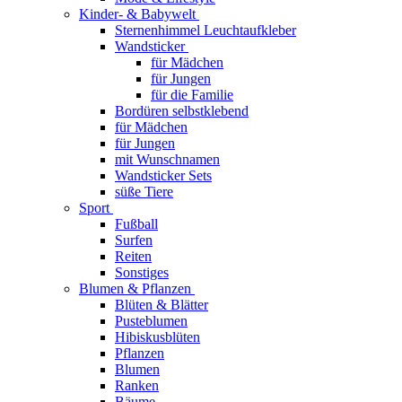
Kinder- & Babywelt
Sternenhimmel Leuchtaufkleber
Wandsticker
für Mädchen
für Jungen
für die Familie
Bordüren selbstklebend
für Mädchen
für Jungen
mit Wunschnamen
Wandsticker Sets
süße Tiere
Sport
Fußball
Surfen
Reiten
Sonstiges
Blumen & Pflanzen
Blüten & Blätter
Pusteblumen
Hibiskusblüten
Pflanzen
Blumen
Ranken
Bäume