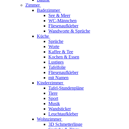
Zimmer
Badezimmer
See & Meer
WC-Männchen
Fliesenaufkleber
Wandworte & Sprüche
Küche
Sprüche
Worte
Kaffee & Tee
Kochen & Essen
Lustiges
Tafelfolie
Fliesenaufkleber
mit Namen
Kinderzimmer
Tafel-Stundenpläne
Tiere
Sport
Musik
Wandsticker
Leuchtaufkleber
Wohnzimmer
3D Schmetterlinge