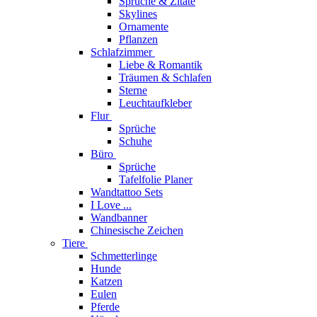
Sprüche & Zitate
Skylines
Ornamente
Pflanzen
Schlafzimmer
Liebe & Romantik
Träumen & Schlafen
Sterne
Leuchtaufkleber
Flur
Sprüche
Schuhe
Büro
Sprüche
Tafelfolie Planer
Wandtattoo Sets
I Love ...
Wandbanner
Chinesische Zeichen
Tiere
Schmetterlinge
Hunde
Katzen
Eulen
Pferde