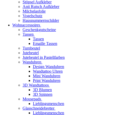
Stöpsel Aufkleber
Anti Rutsch Aufkleber
Milchglasfolie
Vogelschutz
Hausnummernschilder
Wohnaccessoires
Geschenkgutscheine
Tassen
Tassen
Emaille Tassen
Turnbeutel
Jutebeutel
Jutebeutel in Pastellfarben
Wanduhren
Design Wanduhren
Wandtattoo Uhren
Mini Wanduhren
Print Wanduhren
3D Wandtattoos
3D Blumen
3D Spinnen
Mousepads
Lieblingsmenschen
Glasschneidebretter
Lieblingsmenschen