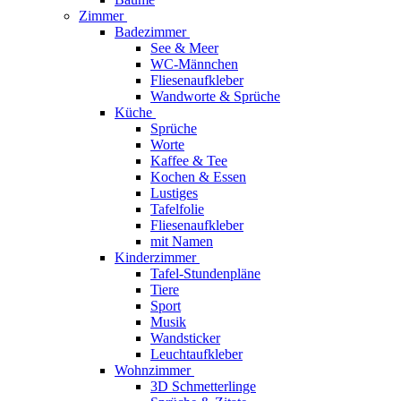
Zimmer
Badezimmer
See & Meer
WC-Männchen
Fliesenaufkleber
Wandworte & Sprüche
Küche
Sprüche
Worte
Kaffee & Tee
Kochen & Essen
Lustiges
Tafelfolie
Fliesenaufkleber
mit Namen
Kinderzimmer
Tafel-Stundenpläne
Tiere
Sport
Musik
Wandsticker
Leuchtaufkleber
Wohnzimmer
3D Schmetterlinge