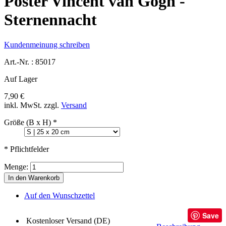
Poster Vincent van Gogh -
Sternennacht
Kundenmeinung schreiben
Art.-Nr. :
85017
Auf Lager
7,90 €
inkl. MwSt.
zzgl.
Versand
Größe (B x H)
*
* Pflichtfelder
Menge:
In den Warenkorb
Auf den Wunschzettel
Save
Kostenloser Versand (DE)