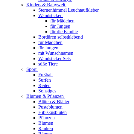
Kinder- & Babywelt
Sternenhimmel Leuchtaufkleber
Wandsticker
für Mädchen
für Jungen
für die Familie
Bordüren selbstklebend
für Mädchen
für Jungen
mit Wunschnamen
Wandsticker Sets
süße Tiere
Sport
Fußball
Surfen
Reiten
Sonstiges
Blumen & Pflanzen
Blüten & Blätter
Pusteblumen
Hibiskusblüten
Pflanzen
Blumen
Ranken
Bäume