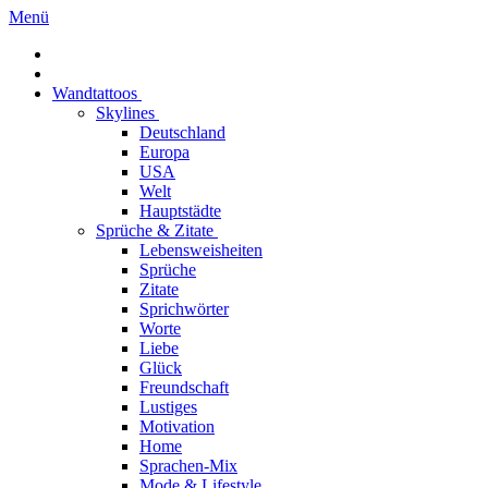
Menü
Wandtattoos
Skylines
Deutschland
Europa
USA
Welt
Hauptstädte
Sprüche & Zitate
Lebensweisheiten
Sprüche
Zitate
Sprichwörter
Worte
Liebe
Glück
Freundschaft
Lustiges
Motivation
Home
Sprachen-Mix
Mode & Lifestyle