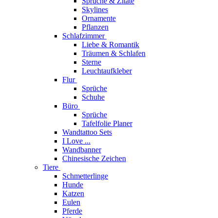
Sprüche & Zitate
Skylines
Ornamente
Pflanzen
Schlafzimmer
Liebe & Romantik
Träumen & Schlafen
Sterne
Leuchtaufkleber
Flur
Sprüche
Schuhe
Büro
Sprüche
Tafelfolie Planer
Wandtattoo Sets
I Love ...
Wandbanner
Chinesische Zeichen
Tiere
Schmetterlinge
Hunde
Katzen
Eulen
Pferde