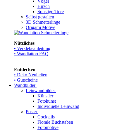
Vögel
Hirsch
Sonstige Tiere
Selbst gestalten
3D Schmetterlinge
Origami Motive
Nützliches
• Verklebeanleitung
• Wandtattoo FAQ
Entdecken
• Deko Neuheiten
• Gutscheine
Wandbilder
Leinwandbilder
Künstler
Fotokunst
Individuelle Leinwand
Poster
Cocktails
Florale Buchstaben
Fotomotive