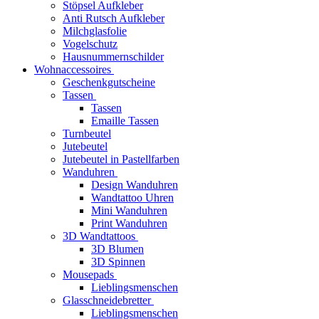
Stöpsel Aufkleber
Anti Rutsch Aufkleber
Milchglasfolie
Vogelschutz
Hausnummernschilder
Wohnaccessoires
Geschenkgutscheine
Tassen
Tassen
Emaille Tassen
Turnbeutel
Jutebeutel
Jutebeutel in Pastellfarben
Wanduhren
Design Wanduhren
Wandtattoo Uhren
Mini Wanduhren
Print Wanduhren
3D Wandtattoos
3D Blumen
3D Spinnen
Mousepads
Lieblingsmenschen
Glasschneidebretter
Lieblingsmenschen