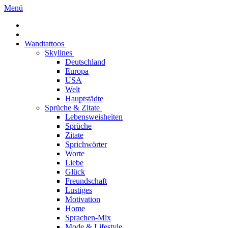
Menü
Wandtattoos
Skylines
Deutschland
Europa
USA
Welt
Hauptstädte
Sprüche & Zitate
Lebensweisheiten
Sprüche
Zitate
Sprichwörter
Worte
Liebe
Glück
Freundschaft
Lustiges
Motivation
Home
Sprachen-Mix
Mode & Lifestyle