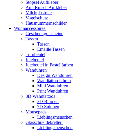
Stöpsel Aufkleber
Anti Rutsch Aufkleber
Milchglasfolie
Vogelschutz
Hausnummernschilder
Wohnaccessoires
Geschenkgutscheine
Tassen
Tassen
Emaille Tassen
Turnbeutel
Jutebeutel
Jutebeutel in Pastellfarben
Wanduhren
Design Wanduhren
Wandtattoo Uhren
Mini Wanduhren
Print Wanduhren
3D Wandtattoos
3D Blumen
3D Spinnen
Mousepads
Lieblingsmenschen
Glasschneidebretter
Lieblingsmenschen