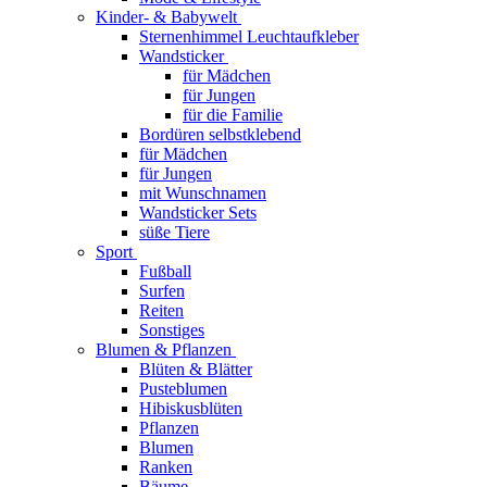
Kinder- & Babywelt
Sternenhimmel Leuchtaufkleber
Wandsticker
für Mädchen
für Jungen
für die Familie
Bordüren selbstklebend
für Mädchen
für Jungen
mit Wunschnamen
Wandsticker Sets
süße Tiere
Sport
Fußball
Surfen
Reiten
Sonstiges
Blumen & Pflanzen
Blüten & Blätter
Pusteblumen
Hibiskusblüten
Pflanzen
Blumen
Ranken
Bäume