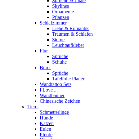
Sprüche & Zitate
Skylines
Ornamente
Pflanzen
Schlafzimmer
Liebe & Romantik
Träumen & Schlafen
Sterne
Leuchtaufkleber
Flur
Sprüche
Schuhe
Büro
Sprüche
Tafelfolie Planer
Wandtattoo Sets
I Love ...
Wandbanner
Chinesische Zeichen
Tiere
Schmetterlinge
Hunde
Katzen
Eulen
Pferde