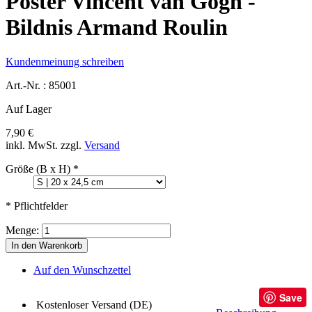
Poster Vincent van Gogh -
Bildnis Armand Roulin
Kundenmeinung schreiben
Art.-Nr. :
85001
Auf Lager
7,90 €
inkl. MwSt.
zzgl.
Versand
Größe (B x H)
*
* Pflichtfelder
Menge:
In den Warenkorb
Auf den Wunschzettel
Save
Kostenloser Versand (DE)