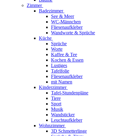
Zimmer
Badezimmer
See & Meer
WC-Männchen
Fliesenaufkleber
Wandworte & Sprüche
Küche
Sprüche
Worte
Kaffee & Tee
Kochen & Essen
Lustiges
Tafelfolie
Fliesenaufkleber
mit Namen
Kinderzimmer
Tafel-Stundenpläne
Tiere
Sport
Musik
Wandsticker
Leuchtaufkleber
Wohnzimmer
3D Schmetterlinge