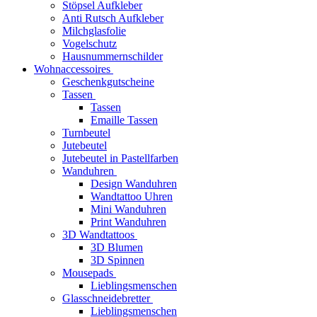
Stöpsel Aufkleber
Anti Rutsch Aufkleber
Milchglasfolie
Vogelschutz
Hausnummernschilder
Wohnaccessoires
Geschenkgutscheine
Tassen
Tassen
Emaille Tassen
Turnbeutel
Jutebeutel
Jutebeutel in Pastellfarben
Wanduhren
Design Wanduhren
Wandtattoo Uhren
Mini Wanduhren
Print Wanduhren
3D Wandtattoos
3D Blumen
3D Spinnen
Mousepads
Lieblingsmenschen
Glasschneidebretter
Lieblingsmenschen