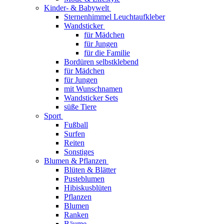
Kinder- & Babywelt
Sternenhimmel Leuchtaufkleber
Wandsticker
für Mädchen
für Jungen
für die Familie
Bordüren selbstklebend
für Mädchen
für Jungen
mit Wunschnamen
Wandsticker Sets
süße Tiere
Sport
Fußball
Surfen
Reiten
Sonstiges
Blumen & Pflanzen
Blüten & Blätter
Pusteblumen
Hibiskusblüten
Pflanzen
Blumen
Ranken
Bäume