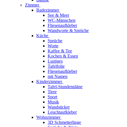
Zimmer
Badezimmer
See & Meer
WC-Männchen
Fliesenaufkleber
Wandworte & Sprüche
Küche
Sprüche
Worte
Kaffee & Tee
Kochen & Essen
Lustiges
Tafelfolie
Fliesenaufkleber
mit Namen
Kinderzimmer
Tafel-Stundenpläne
Tiere
Sport
Musik
Wandsticker
Leuchtaufkleber
Wohnzimmer
3D Schmetterlinge