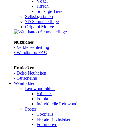
Vögel
Hirsch
Sonstige Tiere
Selbst gestalten
3D Schmetterlinge
Origami Motive
Nützliches
• Verklebeanleitung
• Wandtattoo FAQ
Entdecken
• Deko Neuheiten
• Gutscheine
Wandbilder
Leinwandbilder
Künstler
Fotokunst
Individuelle Leinwand
Poster
Cocktails
Florale Buchstaben
Fotomotive