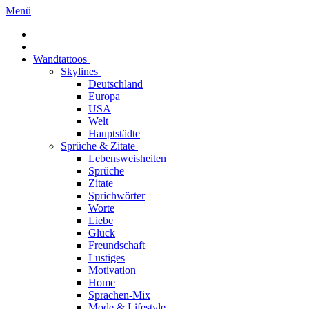
Menü
Wandtattoos
Skylines
Deutschland
Europa
USA
Welt
Hauptstädte
Sprüche & Zitate
Lebensweisheiten
Sprüche
Zitate
Sprichwörter
Worte
Liebe
Glück
Freundschaft
Lustiges
Motivation
Home
Sprachen-Mix
Mode & Lifestyle