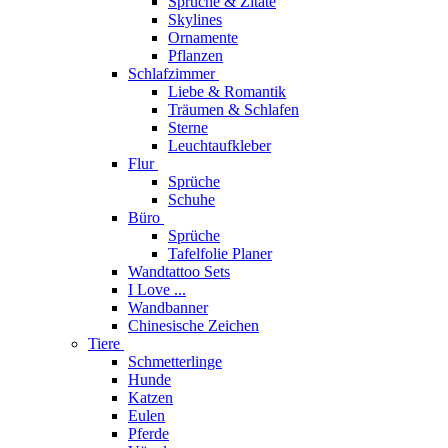
Sprüche & Zitate
Skylines
Ornamente
Pflanzen
Schlafzimmer
Liebe & Romantik
Träumen & Schlafen
Sterne
Leuchtaufkleber
Flur
Sprüche
Schuhe
Büro
Sprüche
Tafelfolie Planer
Wandtattoo Sets
I Love ...
Wandbanner
Chinesische Zeichen
Tiere
Schmetterlinge
Hunde
Katzen
Eulen
Pferde