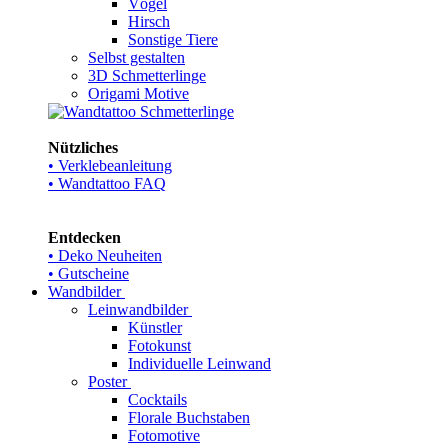
Vögel
Hirsch
Sonstige Tiere
Selbst gestalten
3D Schmetterlinge
Origami Motive
Nützliches
• Verklebeanleitung
• Wandtattoo FAQ
Entdecken
• Deko Neuheiten
• Gutscheine
Wandbilder
Leinwandbilder
Künstler
Fotokunst
Individuelle Leinwand
Poster
Cocktails
Florale Buchstaben
Fotomotive