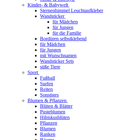
Kinder- & Babywelt
Sternenhimmel Leuchtaufkleber
Wandsticker
für Mädchen
für Jungen
für die Familie
Bordüren selbstklebend
für Mädchen
für Jungen
mit Wunschnamen
Wandsticker Sets
süße Tiere
Sport
Fußball
Surfen
Reiten
Sonstiges
Blumen & Pflanzen
Blüten & Blätter
Pusteblumen
Hibiskusblüten
Pflanzen
Blumen
Ranken
Bäume