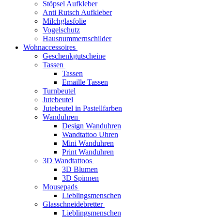
Stöpsel Aufkleber
Anti Rutsch Aufkleber
Milchglasfolie
Vogelschutz
Hausnummernschilder
Wohnaccessoires
Geschenkgutscheine
Tassen
Tassen
Emaille Tassen
Turnbeutel
Jutebeutel
Jutebeutel in Pastellfarben
Wanduhren
Design Wanduhren
Wandtattoo Uhren
Mini Wanduhren
Print Wanduhren
3D Wandtattoos
3D Blumen
3D Spinnen
Mousepads
Lieblingsmenschen
Glasschneidebretter
Lieblingsmenschen