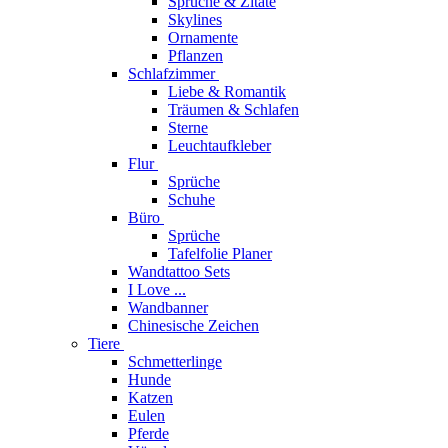
Sprüche & Zitate
Skylines
Ornamente
Pflanzen
Schlafzimmer
Liebe & Romantik
Träumen & Schlafen
Sterne
Leuchtaufkleber
Flur
Sprüche
Schuhe
Büro
Sprüche
Tafelfolie Planer
Wandtattoo Sets
I Love ...
Wandbanner
Chinesische Zeichen
Tiere
Schmetterlinge
Hunde
Katzen
Eulen
Pferde