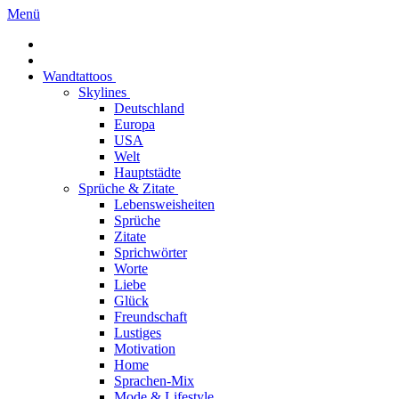
Menü
Wandtattoos
Skylines
Deutschland
Europa
USA
Welt
Hauptstädte
Sprüche & Zitate
Lebensweisheiten
Sprüche
Zitate
Sprichwörter
Worte
Liebe
Glück
Freundschaft
Lustiges
Motivation
Home
Sprachen-Mix
Mode & Lifestyle