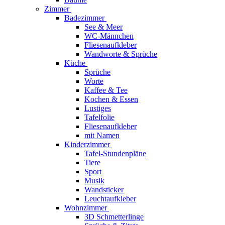
Zimmer
Badezimmer
See & Meer
WC-Männchen
Fliesenaufkleber
Wandworte & Sprüche
Küche
Sprüche
Worte
Kaffee & Tee
Kochen & Essen
Lustiges
Tafelfolie
Fliesenaufkleber
mit Namen
Kinderzimmer
Tafel-Stundenpläne
Tiere
Sport
Musik
Wandsticker
Leuchtaufkleber
Wohnzimmer
3D Schmetterlinge