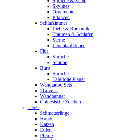
Sprüche & Zitate
Skylines
Ornamente
Pflanzen
Schlafzimmer
Liebe & Romantik
Träumen & Schlafen
Sterne
Leuchtaufkleber
Flur
Sprüche
Schuhe
Büro
Sprüche
Tafelfolie Planer
Wandtattoo Sets
I Love ...
Wandbanner
Chinesische Zeichen
Tiere
Schmetterlinge
Hunde
Katzen
Eulen
Pferde