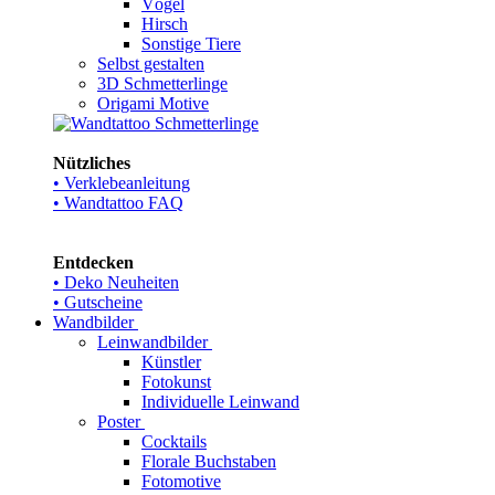
Vögel
Hirsch
Sonstige Tiere
Selbst gestalten
3D Schmetterlinge
Origami Motive
Nützliches
• Verklebeanleitung
• Wandtattoo FAQ
Entdecken
• Deko Neuheiten
• Gutscheine
Wandbilder
Leinwandbilder
Künstler
Fotokunst
Individuelle Leinwand
Poster
Cocktails
Florale Buchstaben
Fotomotive