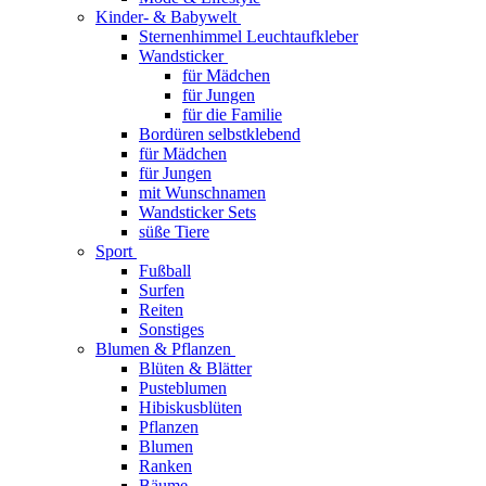
Kinder- & Babywelt
Sternenhimmel Leuchtaufkleber
Wandsticker
für Mädchen
für Jungen
für die Familie
Bordüren selbstklebend
für Mädchen
für Jungen
mit Wunschnamen
Wandsticker Sets
süße Tiere
Sport
Fußball
Surfen
Reiten
Sonstiges
Blumen & Pflanzen
Blüten & Blätter
Pusteblumen
Hibiskusblüten
Pflanzen
Blumen
Ranken
Bäume