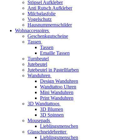
Stöpsel Aufkleber
Anti Rutsch Aufkleber
Milchglasfolie
Vogelschutz
Hausnummernschilder
Wohnaccessoires
Geschenkgutscheine
Tassen
Tassen
Emaille Tassen
Turnbeutel
Jutebeutel
Jutebeutel in Pastellfarben
Wanduhren
Design Wanduhren
Wandtattoo Uhren
Mini Wanduhren
Print Wanduhren
3D Wandtattoos
3D Blumen
3D Spinnen
Mousepads
Lieblingsmenschen
Glasschneidebretter
Lieblingsmenschen