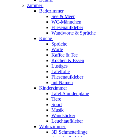
Zimmer
Badezimmer
See & Meer
WC-Männchen
Fliesenaufkleber
Wandworte & Sprüche
Küche
Sprüche
Worte
Kaffee & Tee
Kochen & Essen
Lustiges
Tafelfolie
Fliesenaufkleber
mit Namen
Kinderzimmer
Tafel-Stundenpläne
Tiere
Sport
Musik
Wandsticker
Leuchtaufkleber
Wohnzimmer
3D Schmetterlinge