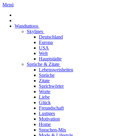
Menü
Wandtattoos
Skylines
Deutschland
Europa
USA
Welt
Hauptstädte
Sprüche & Zitate
Lebensweisheiten
Sprüche
Zitate
Sprichwörter
Worte
Liebe
Glück
Freundschaft
Lustiges
Motivation
Home
Sprachen-Mix
Mode & Lifestyle