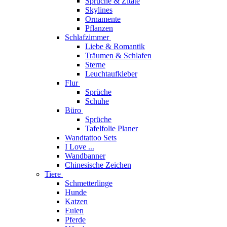
Sprüche & Zitate
Skylines
Ornamente
Pflanzen
Schlafzimmer
Liebe & Romantik
Träumen & Schlafen
Sterne
Leuchtaufkleber
Flur
Sprüche
Schuhe
Büro
Sprüche
Tafelfolie Planer
Wandtattoo Sets
I Love ...
Wandbanner
Chinesische Zeichen
Tiere
Schmetterlinge
Hunde
Katzen
Eulen
Pferde