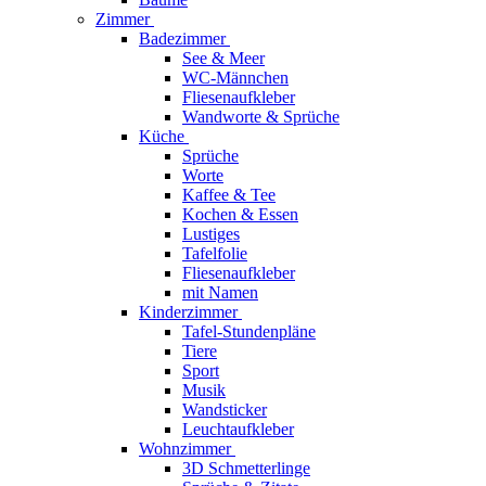
Zimmer
Badezimmer
See & Meer
WC-Männchen
Fliesenaufkleber
Wandworte & Sprüche
Küche
Sprüche
Worte
Kaffee & Tee
Kochen & Essen
Lustiges
Tafelfolie
Fliesenaufkleber
mit Namen
Kinderzimmer
Tafel-Stundenpläne
Tiere
Sport
Musik
Wandsticker
Leuchtaufkleber
Wohnzimmer
3D Schmetterlinge