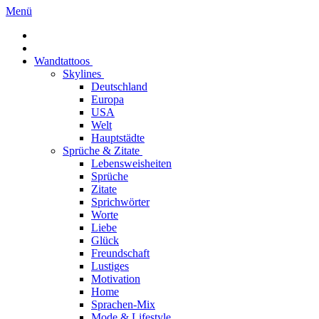
Menü
Wandtattoos
Skylines
Deutschland
Europa
USA
Welt
Hauptstädte
Sprüche & Zitate
Lebensweisheiten
Sprüche
Zitate
Sprichwörter
Worte
Liebe
Glück
Freundschaft
Lustiges
Motivation
Home
Sprachen-Mix
Mode & Lifestyle