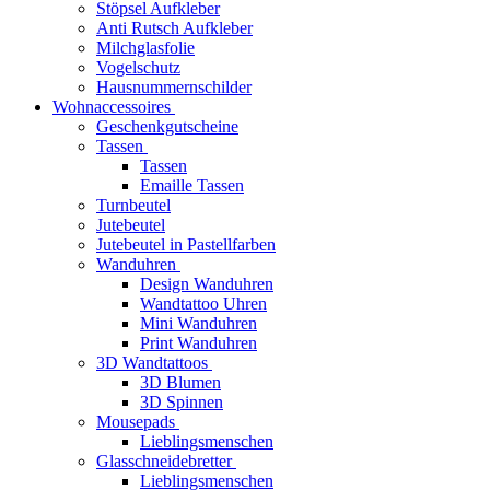
Stöpsel Aufkleber
Anti Rutsch Aufkleber
Milchglasfolie
Vogelschutz
Hausnummernschilder
Wohnaccessoires
Geschenkgutscheine
Tassen
Tassen
Emaille Tassen
Turnbeutel
Jutebeutel
Jutebeutel in Pastellfarben
Wanduhren
Design Wanduhren
Wandtattoo Uhren
Mini Wanduhren
Print Wanduhren
3D Wandtattoos
3D Blumen
3D Spinnen
Mousepads
Lieblingsmenschen
Glasschneidebretter
Lieblingsmenschen