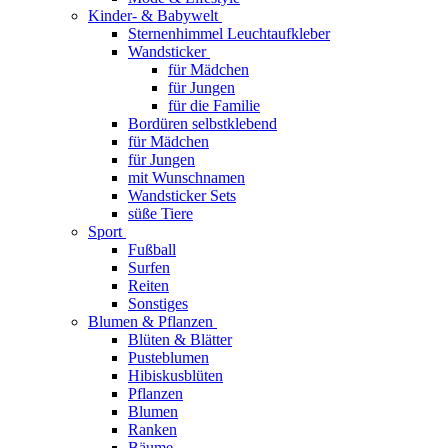
Kinder- & Babywelt
Sternenhimmel Leuchtaufkleber
Wandsticker
für Mädchen
für Jungen
für die Familie
Bordüren selbstklebend
für Mädchen
für Jungen
mit Wunschnamen
Wandsticker Sets
süße Tiere
Sport
Fußball
Surfen
Reiten
Sonstiges
Blumen & Pflanzen
Blüten & Blätter
Pusteblumen
Hibiskusblüten
Pflanzen
Blumen
Ranken
Bäume