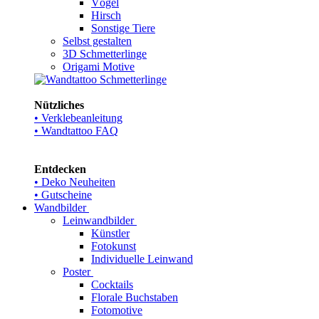
Vögel
Hirsch
Sonstige Tiere
Selbst gestalten
3D Schmetterlinge
Origami Motive
Nützliches
• Verklebeanleitung
• Wandtattoo FAQ
Entdecken
• Deko Neuheiten
• Gutscheine
Wandbilder
Leinwandbilder
Künstler
Fotokunst
Individuelle Leinwand
Poster
Cocktails
Florale Buchstaben
Fotomotive