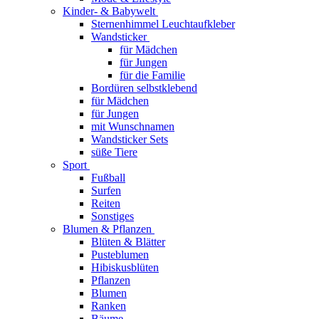
Kinder- & Babywelt
Sternenhimmel Leuchtaufkleber
Wandsticker
für Mädchen
für Jungen
für die Familie
Bordüren selbstklebend
für Mädchen
für Jungen
mit Wunschnamen
Wandsticker Sets
süße Tiere
Sport
Fußball
Surfen
Reiten
Sonstiges
Blumen & Pflanzen
Blüten & Blätter
Pusteblumen
Hibiskusblüten
Pflanzen
Blumen
Ranken
Bäume