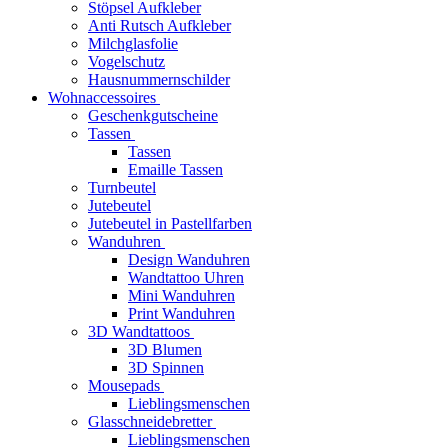
Stöpsel Aufkleber
Anti Rutsch Aufkleber
Milchglasfolie
Vogelschutz
Hausnummernschilder
Wohnaccessoires
Geschenkgutscheine
Tassen
Tassen
Emaille Tassen
Turnbeutel
Jutebeutel
Jutebeutel in Pastellfarben
Wanduhren
Design Wanduhren
Wandtattoo Uhren
Mini Wanduhren
Print Wanduhren
3D Wandtattoos
3D Blumen
3D Spinnen
Mousepads
Lieblingsmenschen
Glasschneidebretter
Lieblingsmenschen