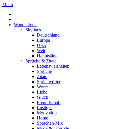
Menü
Wandtattoos
Skylines
Deutschland
Europa
USA
Welt
Hauptstädte
Sprüche & Zitate
Lebensweisheiten
Sprüche
Zitate
Sprichwörter
Worte
Liebe
Glück
Freundschaft
Lustiges
Motivation
Home
Sprachen-Mix
Mode & Lifestyle