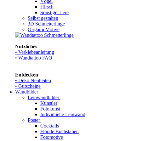
Vögel
Hirsch
Sonstige Tiere
Selbst gestalten
3D Schmetterlinge
Origami Motive
Nützliches
• Verklebeanleitung
• Wandtattoo FAQ
Entdecken
• Deko Neuheiten
• Gutscheine
Wandbilder
Leinwandbilder
Künstler
Fotokunst
Individuelle Leinwand
Poster
Cocktails
Florale Buchstaben
Fotomotive