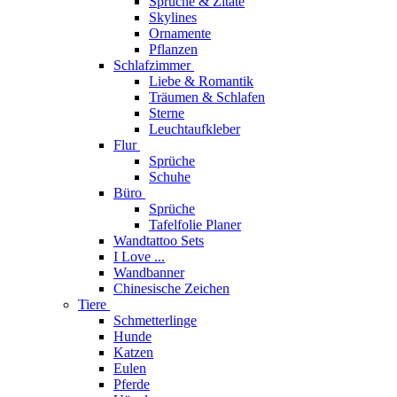
Sprüche & Zitate
Skylines
Ornamente
Pflanzen
Schlafzimmer
Liebe & Romantik
Träumen & Schlafen
Sterne
Leuchtaufkleber
Flur
Sprüche
Schuhe
Büro
Sprüche
Tafelfolie Planer
Wandtattoo Sets
I Love ...
Wandbanner
Chinesische Zeichen
Tiere
Schmetterlinge
Hunde
Katzen
Eulen
Pferde