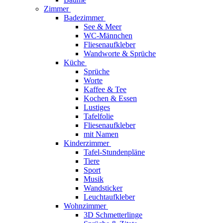
Zimmer
Badezimmer
See & Meer
WC-Männchen
Fliesenaufkleber
Wandworte & Sprüche
Küche
Sprüche
Worte
Kaffee & Tee
Kochen & Essen
Lustiges
Tafelfolie
Fliesenaufkleber
mit Namen
Kinderzimmer
Tafel-Stundenpläne
Tiere
Sport
Musik
Wandsticker
Leuchtaufkleber
Wohnzimmer
3D Schmetterlinge