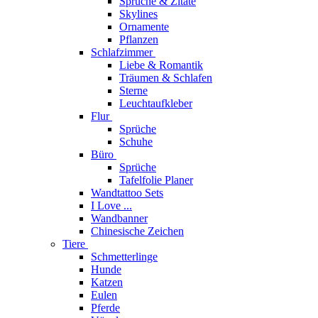
Sprüche & Zitate
Skylines
Ornamente
Pflanzen
Schlafzimmer
Liebe & Romantik
Träumen & Schlafen
Sterne
Leuchtaufkleber
Flur
Sprüche
Schuhe
Büro
Sprüche
Tafelfolie Planer
Wandtattoo Sets
I Love ...
Wandbanner
Chinesische Zeichen
Tiere
Schmetterlinge
Hunde
Katzen
Eulen
Pferde