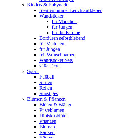
Kinder- & Babywelt
Sternenhimmel Leuchtaufkleber
Wandsticker
für Mädchen
für Jungen
für die Familie
Bordüren selbstklebend
für Mädchen
für Jungen
mit Wunschnamen
Wandsticker Sets
süße Tiere
Sport
Fußball
Surfen
Reiten
Sonstiges
Blumen & Pflanzen
Blüten & Blätter
Pusteblumen
Hibiskusblüten
Pflanzen
Blumen
Ranken
Bäume