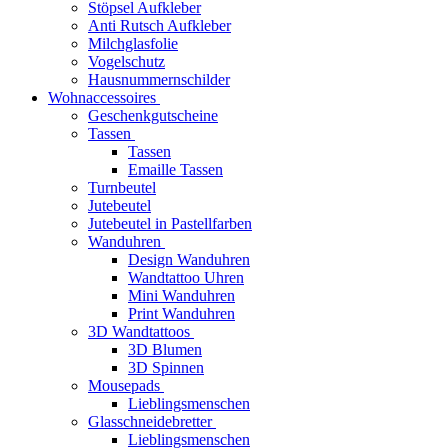
Stöpsel Aufkleber
Anti Rutsch Aufkleber
Milchglasfolie
Vogelschutz
Hausnummernschilder
Wohnaccessoires
Geschenkgutscheine
Tassen
Tassen
Emaille Tassen
Turnbeutel
Jutebeutel
Jutebeutel in Pastellfarben
Wanduhren
Design Wanduhren
Wandtattoo Uhren
Mini Wanduhren
Print Wanduhren
3D Wandtattoos
3D Blumen
3D Spinnen
Mousepads
Lieblingsmenschen
Glasschneidebretter
Lieblingsmenschen