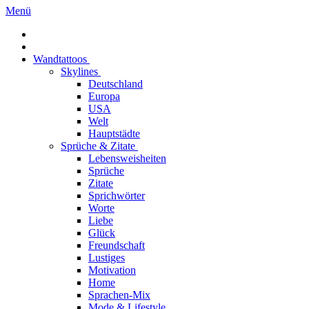
Menü
Wandtattoos
Skylines
Deutschland
Europa
USA
Welt
Hauptstädte
Sprüche & Zitate
Lebensweisheiten
Sprüche
Zitate
Sprichwörter
Worte
Liebe
Glück
Freundschaft
Lustiges
Motivation
Home
Sprachen-Mix
Mode & Lifestyle