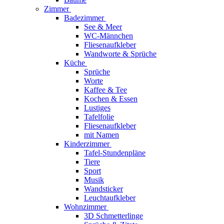
Zimmer
Badezimmer
See & Meer
WC-Männchen
Fliesenaufkleber
Wandworte & Sprüche
Küche
Sprüche
Worte
Kaffee & Tee
Kochen & Essen
Lustiges
Tafelfolie
Fliesenaufkleber
mit Namen
Kinderzimmer
Tafel-Stundenpläne
Tiere
Sport
Musik
Wandsticker
Leuchtaufkleber
Wohnzimmer
3D Schmetterlinge