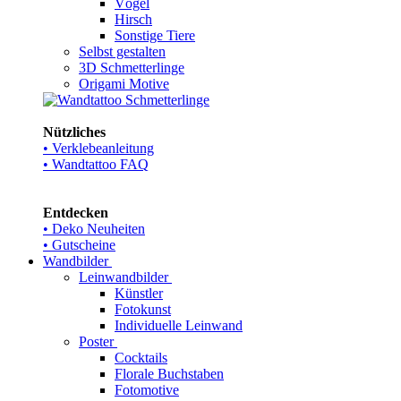
Vögel
Hirsch
Sonstige Tiere
Selbst gestalten
3D Schmetterlinge
Origami Motive
Nützliches
• Verklebeanleitung
• Wandtattoo FAQ
Entdecken
• Deko Neuheiten
• Gutscheine
Wandbilder
Leinwandbilder
Künstler
Fotokunst
Individuelle Leinwand
Poster
Cocktails
Florale Buchstaben
Fotomotive