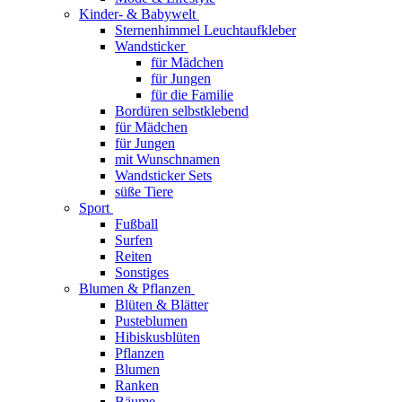
Kinder- & Babywelt
Sternenhimmel Leuchtaufkleber
Wandsticker
für Mädchen
für Jungen
für die Familie
Bordüren selbstklebend
für Mädchen
für Jungen
mit Wunschnamen
Wandsticker Sets
süße Tiere
Sport
Fußball
Surfen
Reiten
Sonstiges
Blumen & Pflanzen
Blüten & Blätter
Pusteblumen
Hibiskusblüten
Pflanzen
Blumen
Ranken
Bäume