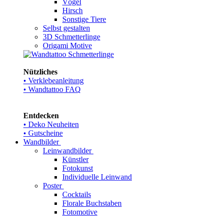
Vögel
Hirsch
Sonstige Tiere
Selbst gestalten
3D Schmetterlinge
Origami Motive
Nützliches
• Verklebeanleitung
• Wandtattoo FAQ
Entdecken
• Deko Neuheiten
• Gutscheine
Wandbilder
Leinwandbilder
Künstler
Fotokunst
Individuelle Leinwand
Poster
Cocktails
Florale Buchstaben
Fotomotive