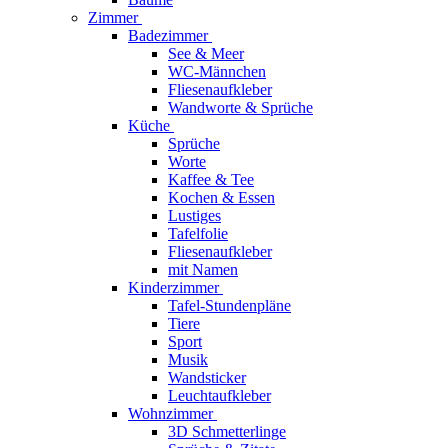
Zimmer
Badezimmer
See & Meer
WC-Männchen
Fliesenaufkleber
Wandworte & Sprüche
Küche
Sprüche
Worte
Kaffee & Tee
Kochen & Essen
Lustiges
Tafelfolie
Fliesenaufkleber
mit Namen
Kinderzimmer
Tafel-Stundenpläne
Tiere
Sport
Musik
Wandsticker
Leuchtaufkleber
Wohnzimmer
3D Schmetterlinge