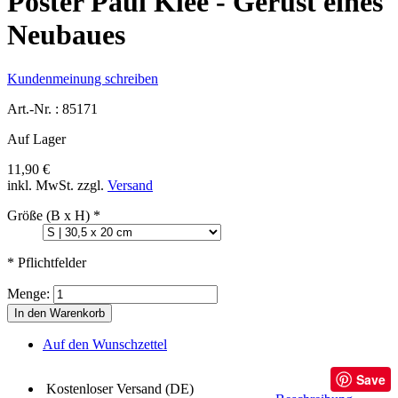
Poster Paul Klee - Gerüst eines
Neubaues
Kundenmeinung schreiben
Art.-Nr. :
85171
Auf Lager
11,90 €
inkl. MwSt.
zzgl.
Versand
Größe (B x H)
*
* Pflichtfelder
Menge:
In den Warenkorb
Auf den Wunschzettel
Save
Kostenloser Versand (DE)