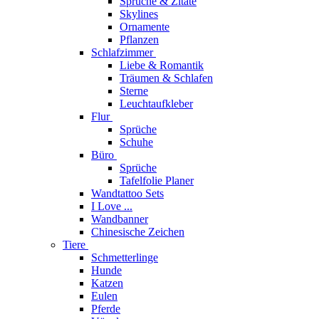
Sprüche & Zitate
Skylines
Ornamente
Pflanzen
Schlafzimmer
Liebe & Romantik
Träumen & Schlafen
Sterne
Leuchtaufkleber
Flur
Sprüche
Schuhe
Büro
Sprüche
Tafelfolie Planer
Wandtattoo Sets
I Love ...
Wandbanner
Chinesische Zeichen
Tiere
Schmetterlinge
Hunde
Katzen
Eulen
Pferde