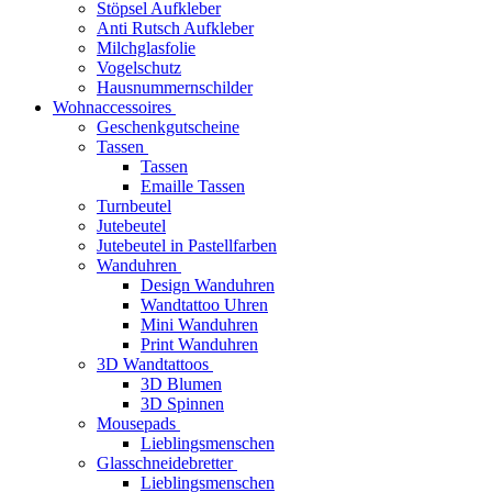
Stöpsel Aufkleber
Anti Rutsch Aufkleber
Milchglasfolie
Vogelschutz
Hausnummernschilder
Wohnaccessoires
Geschenkgutscheine
Tassen
Tassen
Emaille Tassen
Turnbeutel
Jutebeutel
Jutebeutel in Pastellfarben
Wanduhren
Design Wanduhren
Wandtattoo Uhren
Mini Wanduhren
Print Wanduhren
3D Wandtattoos
3D Blumen
3D Spinnen
Mousepads
Lieblingsmenschen
Glasschneidebretter
Lieblingsmenschen