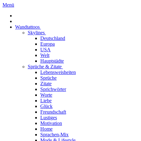
Menü
Wandtattoos
Skylines
Deutschland
Europa
USA
Welt
Hauptstädte
Sprüche & Zitate
Lebensweisheiten
Sprüche
Zitate
Sprichwörter
Worte
Liebe
Glück
Freundschaft
Lustiges
Motivation
Home
Sprachen-Mix
Mode & Lifestyle