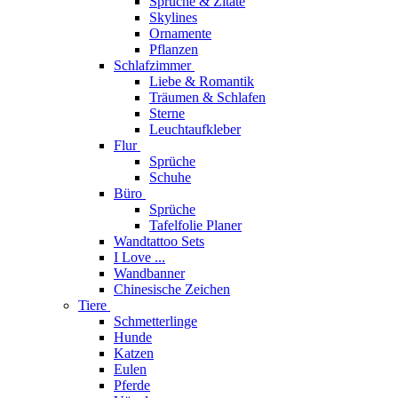
Sprüche & Zitate
Skylines
Ornamente
Pflanzen
Schlafzimmer
Liebe & Romantik
Träumen & Schlafen
Sterne
Leuchtaufkleber
Flur
Sprüche
Schuhe
Büro
Sprüche
Tafelfolie Planer
Wandtattoo Sets
I Love ...
Wandbanner
Chinesische Zeichen
Tiere
Schmetterlinge
Hunde
Katzen
Eulen
Pferde