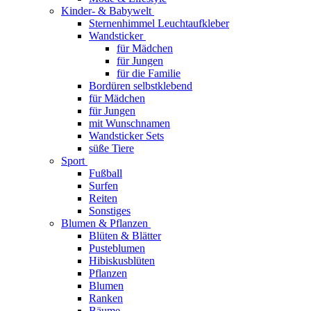
Kinder- & Babywelt
Sternenhimmel Leuchtaufkleber
Wandsticker
für Mädchen
für Jungen
für die Familie
Bordüren selbstklebend
für Mädchen
für Jungen
mit Wunschnamen
Wandsticker Sets
süße Tiere
Sport
Fußball
Surfen
Reiten
Sonstiges
Blumen & Pflanzen
Blüten & Blätter
Pusteblumen
Hibiskusblüten
Pflanzen
Blumen
Ranken
Bäume