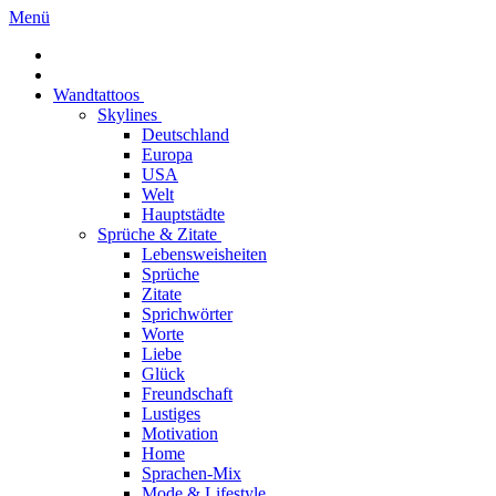
Menü
Wandtattoos
Skylines
Deutschland
Europa
USA
Welt
Hauptstädte
Sprüche & Zitate
Lebensweisheiten
Sprüche
Zitate
Sprichwörter
Worte
Liebe
Glück
Freundschaft
Lustiges
Motivation
Home
Sprachen-Mix
Mode & Lifestyle