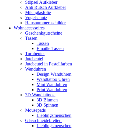
Stöpsel Aufkleber
Anti Rutsch Aufkleber
Milchglasfolie
Vogelschutz
Hausnummernschilder
Wohnaccessoires
Geschenkgutscheine
Tassen
Tassen
Emaille Tassen
Turnbeutel
Jutebeutel
Jutebeutel in Pastellfarben
Wanduhren
Design Wanduhren
Wandtattoo Uhren
Mini Wanduhren
Print Wanduhren
3D Wandtattoos
3D Blumen
3D Spinnen
Mousepads
Lieblingsmenschen
Glasschneidebretter
Lieblingsmenschen