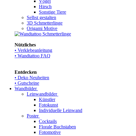
Vögel
Hirsch
Sonstige Tiere
Selbst gestalten
3D Schmetterlinge
Origami Motive
Nützliches
• Verklebeanleitung
• Wandtattoo FAQ
Entdecken
• Deko Neuheiten
• Gutscheine
Wandbilder
Leinwandbilder
Künstler
Fotokunst
Individuelle Leinwand
Poster
Cocktails
Florale Buchstaben
Fotomotive