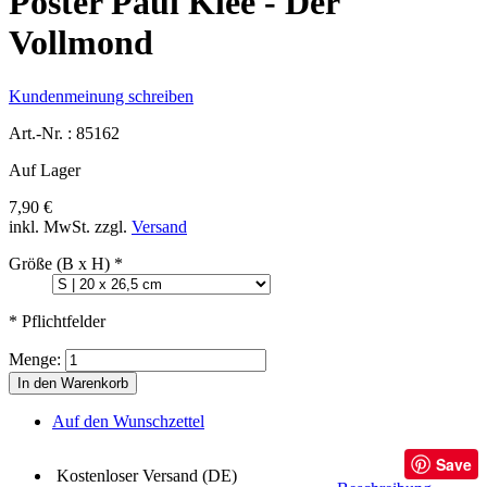
Poster Paul Klee - Der
Vollmond
Kundenmeinung schreiben
Art.-Nr. :
85162
Auf Lager
7,90 €
inkl. MwSt.
zzgl.
Versand
Größe (B x H)
*
* Pflichtfelder
Menge:
In den Warenkorb
Auf den Wunschzettel
Save
Kostenloser Versand (DE)