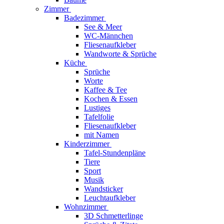
Zimmer
Badezimmer
See & Meer
WC-Männchen
Fliesenaufkleber
Wandworte & Sprüche
Küche
Sprüche
Worte
Kaffee & Tee
Kochen & Essen
Lustiges
Tafelfolie
Fliesenaufkleber
mit Namen
Kinderzimmer
Tafel-Stundenpläne
Tiere
Sport
Musik
Wandsticker
Leuchtaufkleber
Wohnzimmer
3D Schmetterlinge