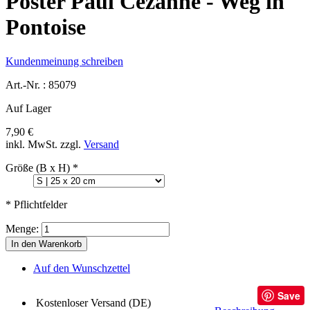
Poster Paul Cézanne - Weg in
Pontoise
Kundenmeinung schreiben
Art.-Nr. :
85079
Auf Lager
7,90 €
inkl. MwSt.
zzgl.
Versand
Größe (B x H)
*
* Pflichtfelder
Menge:
In den Warenkorb
Auf den Wunschzettel
Save
Kostenloser Versand (DE)