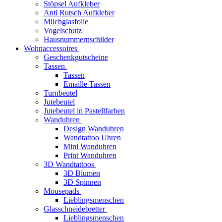
Stöpsel Aufkleber
Anti Rutsch Aufkleber
Milchglasfolie
Vogelschutz
Hausnummernschilder
Wohnaccessoires
Geschenkgutscheine
Tassen
Tassen
Emaille Tassen
Turnbeutel
Jutebeutel
Jutebeutel in Pastellfarben
Wanduhren
Design Wanduhren
Wandtattoo Uhren
Mini Wanduhren
Print Wanduhren
3D Wandtattoos
3D Blumen
3D Spinnen
Mousepads
Lieblingsmenschen
Glasschneidebretter
Lieblingsmenschen