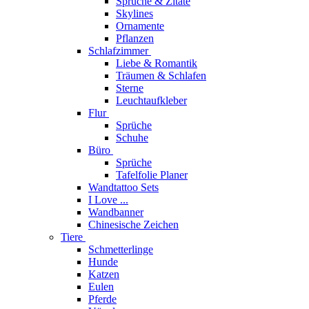
Sprüche & Zitate
Skylines
Ornamente
Pflanzen
Schlafzimmer
Liebe & Romantik
Träumen & Schlafen
Sterne
Leuchtaufkleber
Flur
Sprüche
Schuhe
Büro
Sprüche
Tafelfolie Planer
Wandtattoo Sets
I Love ...
Wandbanner
Chinesische Zeichen
Tiere
Schmetterlinge
Hunde
Katzen
Eulen
Pferde