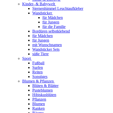
Kinder- & Babywelt
Sternenhimmel Leuchtaufkleber
Wandsticker
für Mädchen
für Jungen
für die Familie
Bordüren selbstklebend
für Mädchen
für Jungen
mit Wunschnamen
Wandsticker Sets
süße Tiere
Sport
Fußball
Surfen
Reiten
Sonstiges
Blumen & Pflanzen
Blüten & Blätter
Pusteblumen
Hibiskusblüten
Pflanzen
Blumen
Ranken
Bäume