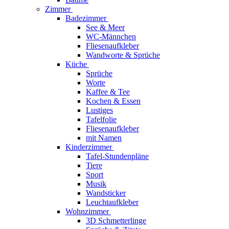
Zimmer
Badezimmer
See & Meer
WC-Männchen
Fliesenaufkleber
Wandworte & Sprüche
Küche
Sprüche
Worte
Kaffee & Tee
Kochen & Essen
Lustiges
Tafelfolie
Fliesenaufkleber
mit Namen
Kinderzimmer
Tafel-Stundenpläne
Tiere
Sport
Musik
Wandsticker
Leuchtaufkleber
Wohnzimmer
3D Schmetterlinge