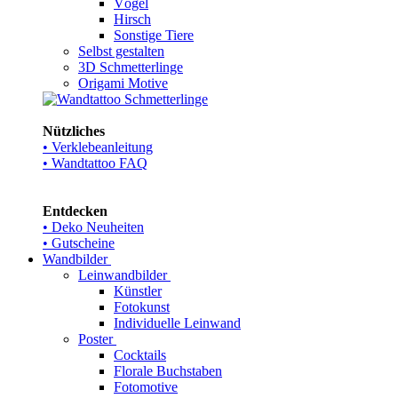
Vögel
Hirsch
Sonstige Tiere
Selbst gestalten
3D Schmetterlinge
Origami Motive
Nützliches
• Verklebeanleitung
• Wandtattoo FAQ
Entdecken
• Deko Neuheiten
• Gutscheine
Wandbilder
Leinwandbilder
Künstler
Fotokunst
Individuelle Leinwand
Poster
Cocktails
Florale Buchstaben
Fotomotive