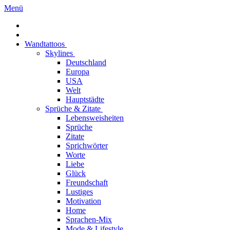
Menü
Wandtattoos
Skylines
Deutschland
Europa
USA
Welt
Hauptstädte
Sprüche & Zitate
Lebensweisheiten
Sprüche
Zitate
Sprichwörter
Worte
Liebe
Glück
Freundschaft
Lustiges
Motivation
Home
Sprachen-Mix
Mode & Lifestyle