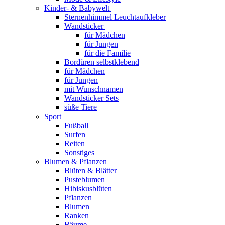
Kinder- & Babywelt
Sternenhimmel Leuchtaufkleber
Wandsticker
für Mädchen
für Jungen
für die Familie
Bordüren selbstklebend
für Mädchen
für Jungen
mit Wunschnamen
Wandsticker Sets
süße Tiere
Sport
Fußball
Surfen
Reiten
Sonstiges
Blumen & Pflanzen
Blüten & Blätter
Pusteblumen
Hibiskusblüten
Pflanzen
Blumen
Ranken
Bäume