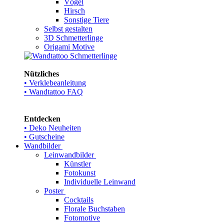
Vögel
Hirsch
Sonstige Tiere
Selbst gestalten
3D Schmetterlinge
Origami Motive
Nützliches
• Verklebeanleitung
• Wandtattoo FAQ
Entdecken
• Deko Neuheiten
• Gutscheine
Wandbilder
Leinwandbilder
Künstler
Fotokunst
Individuelle Leinwand
Poster
Cocktails
Florale Buchstaben
Fotomotive