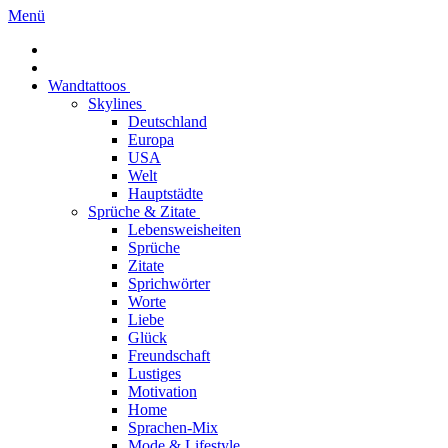
Menü
Wandtattoos
Skylines
Deutschland
Europa
USA
Welt
Hauptstädte
Sprüche & Zitate
Lebensweisheiten
Sprüche
Zitate
Sprichwörter
Worte
Liebe
Glück
Freundschaft
Lustiges
Motivation
Home
Sprachen-Mix
Mode & Lifestyle