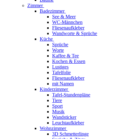
Zimmer
Badezimmer
See & Meer
WC-Männchen
Fliesenaufkleber
Wandworte & Sprüche
Küche
Sprüche
Worte
Kaffee & Tee
Kochen & Essen
Lustiges
Tafelfolie
Fliesenaufkleber
mit Namen
Kinderzimmer
Tafel-Stundenpläne
Tiere
Sport
Musik
Wandsticker
Leuchtaufkleber
Wohnzimmer
3D Schmetterlinge