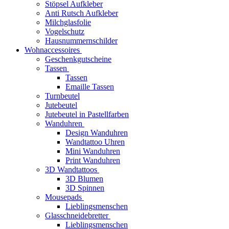
Stöpsel Aufkleber
Anti Rutsch Aufkleber
Milchglasfolie
Vogelschutz
Hausnummernschilder
Wohnaccessoires
Geschenkgutscheine
Tassen
Tassen
Emaille Tassen
Turnbeutel
Jutebeutel
Jutebeutel in Pastellfarben
Wanduhren
Design Wanduhren
Wandtattoo Uhren
Mini Wanduhren
Print Wanduhren
3D Wandtattoos
3D Blumen
3D Spinnen
Mousepads
Lieblingsmenschen
Glasschneidebretter
Lieblingsmenschen