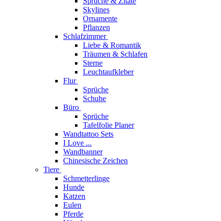
Sprüche & Zitate
Skylines
Ornamente
Pflanzen
Schlafzimmer
Liebe & Romantik
Träumen & Schlafen
Sterne
Leuchtaufkleber
Flur
Sprüche
Schuhe
Büro
Sprüche
Tafelfolie Planer
Wandtattoo Sets
I Love ...
Wandbanner
Chinesische Zeichen
Tiere
Schmetterlinge
Hunde
Katzen
Eulen
Pferde