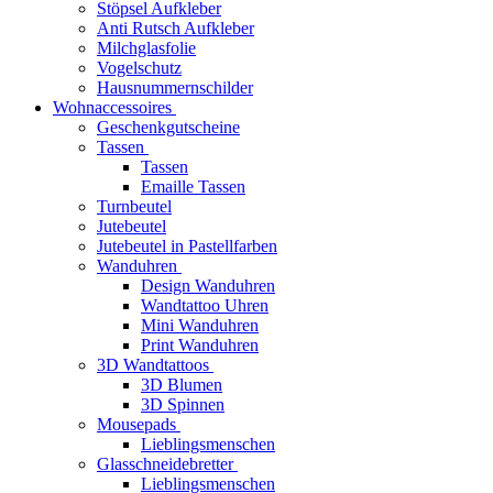
Stöpsel Aufkleber
Anti Rutsch Aufkleber
Milchglasfolie
Vogelschutz
Hausnummernschilder
Wohnaccessoires
Geschenkgutscheine
Tassen
Tassen
Emaille Tassen
Turnbeutel
Jutebeutel
Jutebeutel in Pastellfarben
Wanduhren
Design Wanduhren
Wandtattoo Uhren
Mini Wanduhren
Print Wanduhren
3D Wandtattoos
3D Blumen
3D Spinnen
Mousepads
Lieblingsmenschen
Glasschneidebretter
Lieblingsmenschen