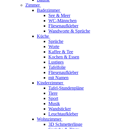
Zimmer
Badezimmer
See & Meer
WC-Männchen
Fliesenaufkleber
Wandworte & Sprüche
Küche
Sprüche
Worte
Kaffee & Tee
Kochen & Essen
Lustiges
Tafelfolie
Fliesenaufkleber
mit Namen
Kinderzimmer
Tafel-Stundenpläne
Tiere
Sport
Musik
Wandsticker
Leuchtaufkleber
Wohnzimmer
3D Schmetterlinge