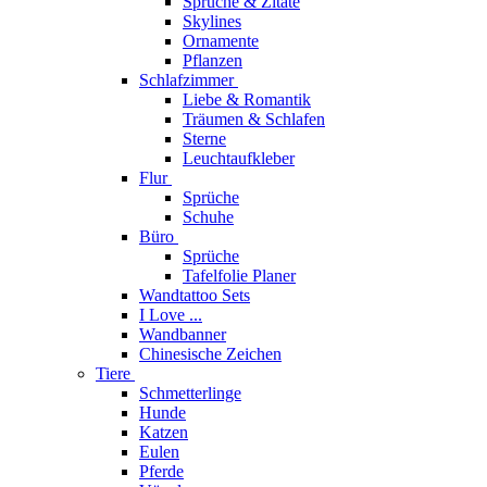
Sprüche & Zitate
Skylines
Ornamente
Pflanzen
Schlafzimmer
Liebe & Romantik
Träumen & Schlafen
Sterne
Leuchtaufkleber
Flur
Sprüche
Schuhe
Büro
Sprüche
Tafelfolie Planer
Wandtattoo Sets
I Love ...
Wandbanner
Chinesische Zeichen
Tiere
Schmetterlinge
Hunde
Katzen
Eulen
Pferde