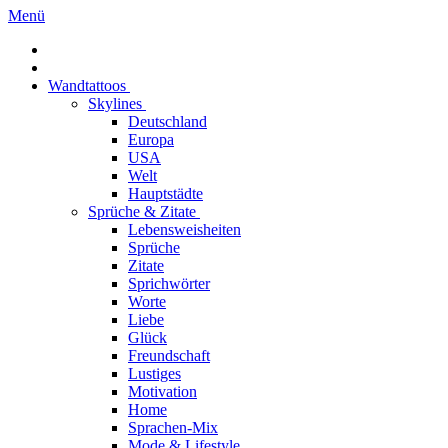
Menü
Wandtattoos
Skylines
Deutschland
Europa
USA
Welt
Hauptstädte
Sprüche & Zitate
Lebensweisheiten
Sprüche
Zitate
Sprichwörter
Worte
Liebe
Glück
Freundschaft
Lustiges
Motivation
Home
Sprachen-Mix
Mode & Lifestyle