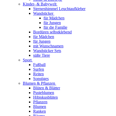
Kinder- & Babywelt
Sternenhimmel Leuchtaufkleber
Wandsticker
für Mädchen
für Jungen
für die Familie
Bordüren selbstklebend
für Mädchen
für Jungen
mit Wunschnamen
Wandsticker Sets
süße Tiere
Sport
Fußball
Surfen
Reiten
Sonstiges
Blumen & Pflanzen
Blüten & Blätter
Pusteblumen
Hibiskusblüten
Pflanzen
Blumen
Ranken
Bäume