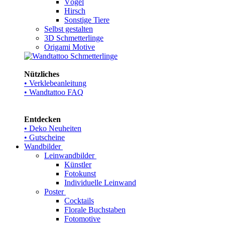
Vögel
Hirsch
Sonstige Tiere
Selbst gestalten
3D Schmetterlinge
Origami Motive
Nützliches
• Verklebeanleitung
• Wandtattoo FAQ
Entdecken
• Deko Neuheiten
• Gutscheine
Wandbilder
Leinwandbilder
Künstler
Fotokunst
Individuelle Leinwand
Poster
Cocktails
Florale Buchstaben
Fotomotive