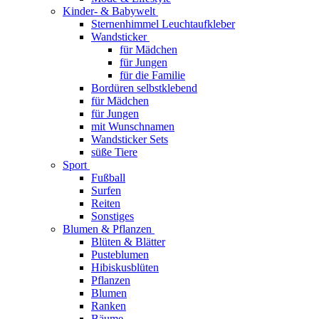
Kinder- & Babywelt
Sternenhimmel Leuchtaufkleber
Wandsticker
für Mädchen
für Jungen
für die Familie
Bordüren selbstklebend
für Mädchen
für Jungen
mit Wunschnamen
Wandsticker Sets
süße Tiere
Sport
Fußball
Surfen
Reiten
Sonstiges
Blumen & Pflanzen
Blüten & Blätter
Pusteblumen
Hibiskusblüten
Pflanzen
Blumen
Ranken
Bäume