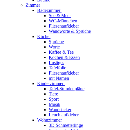
Zimmer
Badezimmer
See & Meer
WC-Männchen
Fliesenaufkleber
Wandworte & Sprüche
Küche
Sprüche
Worte
Kaffee & Tee
Kochen & Essen
Lustiges
Tafelfolie
Fliesenaufkleber
mit Namen
Kinderzimmer
Tafel-Stundenpläne
Tiere
Sport
Musik
Wandsticker
Leuchtaufkleber
Wohnzimmer
3D Schmetterlinge