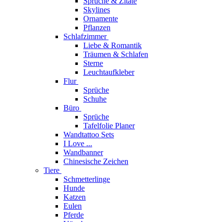
Sprüche & Zitate
Skylines
Ornamente
Pflanzen
Schlafzimmer
Liebe & Romantik
Träumen & Schlafen
Sterne
Leuchtaufkleber
Flur
Sprüche
Schuhe
Büro
Sprüche
Tafelfolie Planer
Wandtattoo Sets
I Love ...
Wandbanner
Chinesische Zeichen
Tiere
Schmetterlinge
Hunde
Katzen
Eulen
Pferde