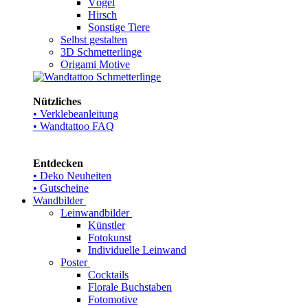
Vögel
Hirsch
Sonstige Tiere
Selbst gestalten
3D Schmetterlinge
Origami Motive
Nützliches
• Verklebeanleitung
• Wandtattoo FAQ
Entdecken
• Deko Neuheiten
• Gutscheine
Wandbilder
Leinwandbilder
Künstler
Fotokunst
Individuelle Leinwand
Poster
Cocktails
Florale Buchstaben
Fotomotive