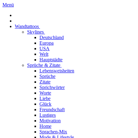
Menü
Wandtattoos
Skylines
Deutschland
Europa
USA
Welt
Hauptstädte
Sprüche & Zitate
Lebensweisheiten
Sprüche
Zitate
Sprichwörter
Worte
Liebe
Glück
Freundschaft
Lustiges
Motivation
Home
Sprachen-Mix
Mode & Lifestyle