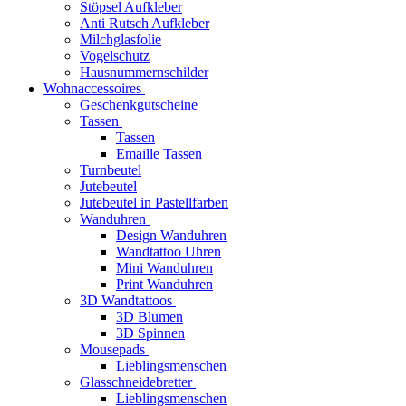
Stöpsel Aufkleber
Anti Rutsch Aufkleber
Milchglasfolie
Vogelschutz
Hausnummernschilder
Wohnaccessoires
Geschenkgutscheine
Tassen
Tassen
Emaille Tassen
Turnbeutel
Jutebeutel
Jutebeutel in Pastellfarben
Wanduhren
Design Wanduhren
Wandtattoo Uhren
Mini Wanduhren
Print Wanduhren
3D Wandtattoos
3D Blumen
3D Spinnen
Mousepads
Lieblingsmenschen
Glasschneidebretter
Lieblingsmenschen