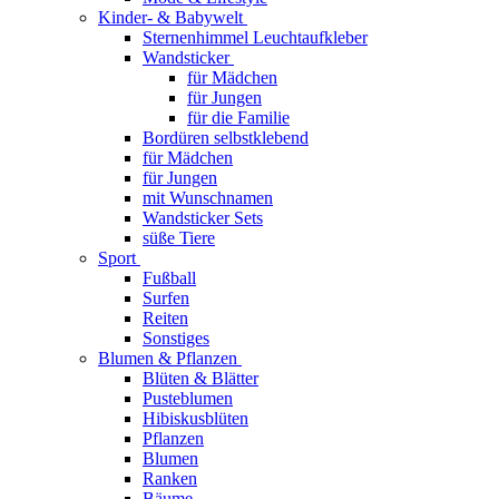
Kinder- & Babywelt
Sternenhimmel Leuchtaufkleber
Wandsticker
für Mädchen
für Jungen
für die Familie
Bordüren selbstklebend
für Mädchen
für Jungen
mit Wunschnamen
Wandsticker Sets
süße Tiere
Sport
Fußball
Surfen
Reiten
Sonstiges
Blumen & Pflanzen
Blüten & Blätter
Pusteblumen
Hibiskusblüten
Pflanzen
Blumen
Ranken
Bäume