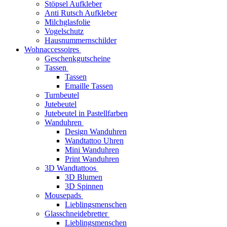
Stöpsel Aufkleber
Anti Rutsch Aufkleber
Milchglasfolie
Vogelschutz
Hausnummernschilder
Wohnaccessoires
Geschenkgutscheine
Tassen
Tassen
Emaille Tassen
Turnbeutel
Jutebeutel
Jutebeutel in Pastellfarben
Wanduhren
Design Wanduhren
Wandtattoo Uhren
Mini Wanduhren
Print Wanduhren
3D Wandtattoos
3D Blumen
3D Spinnen
Mousepads
Lieblingsmenschen
Glasschneidebretter
Lieblingsmenschen