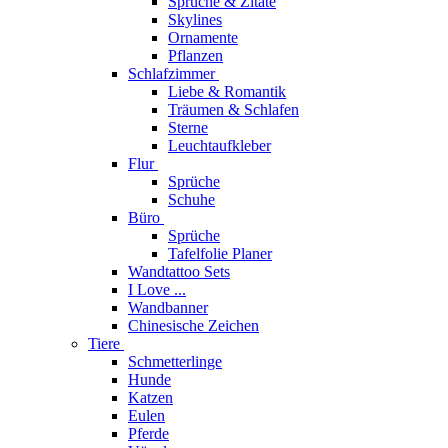
Sprüche & Zitate
Skylines
Ornamente
Pflanzen
Schlafzimmer
Liebe & Romantik
Träumen & Schlafen
Sterne
Leuchtaufkleber
Flur
Sprüche
Schuhe
Büro
Sprüche
Tafelfolie Planer
Wandtattoo Sets
I Love ...
Wandbanner
Chinesische Zeichen
Tiere
Schmetterlinge
Hunde
Katzen
Eulen
Pferde