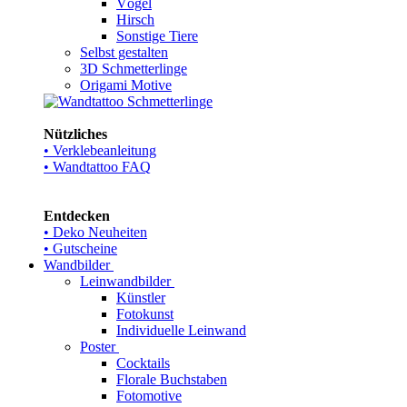
Vögel
Hirsch
Sonstige Tiere
Selbst gestalten
3D Schmetterlinge
Origami Motive
Nützliches
• Verklebeanleitung
• Wandtattoo FAQ
Entdecken
• Deko Neuheiten
• Gutscheine
Wandbilder
Leinwandbilder
Künstler
Fotokunst
Individuelle Leinwand
Poster
Cocktails
Florale Buchstaben
Fotomotive