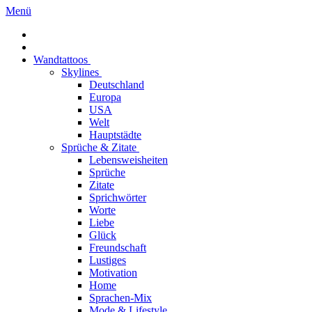
Menü
Wandtattoos
Skylines
Deutschland
Europa
USA
Welt
Hauptstädte
Sprüche & Zitate
Lebensweisheiten
Sprüche
Zitate
Sprichwörter
Worte
Liebe
Glück
Freundschaft
Lustiges
Motivation
Home
Sprachen-Mix
Mode & Lifestyle