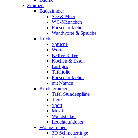
Zimmer
Badezimmer
See & Meer
WC-Männchen
Fliesenaufkleber
Wandworte & Sprüche
Küche
Sprüche
Worte
Kaffee & Tee
Kochen & Essen
Lustiges
Tafelfolie
Fliesenaufkleber
mit Namen
Kinderzimmer
Tafel-Stundenpläne
Tiere
Sport
Musik
Wandsticker
Leuchtaufkleber
Wohnzimmer
3D Schmetterlinge