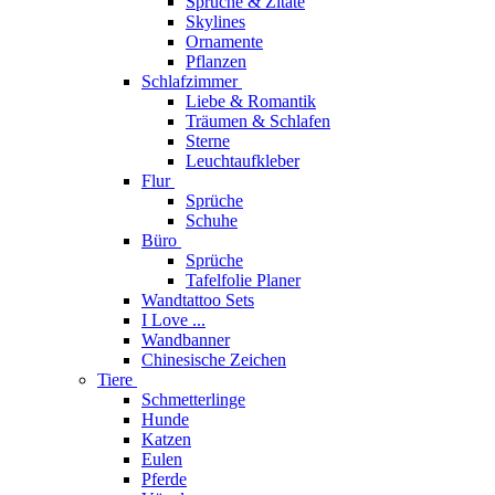
Sprüche & Zitate
Skylines
Ornamente
Pflanzen
Schlafzimmer
Liebe & Romantik
Träumen & Schlafen
Sterne
Leuchtaufkleber
Flur
Sprüche
Schuhe
Büro
Sprüche
Tafelfolie Planer
Wandtattoo Sets
I Love ...
Wandbanner
Chinesische Zeichen
Tiere
Schmetterlinge
Hunde
Katzen
Eulen
Pferde