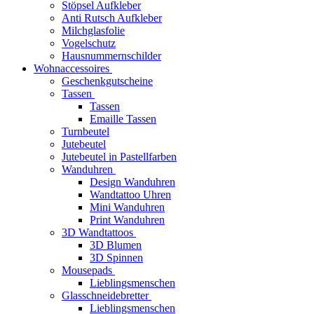
Stöpsel Aufkleber
Anti Rutsch Aufkleber
Milchglasfolie
Vogelschutz
Hausnummernschilder
Wohnaccessoires
Geschenkgutscheine
Tassen
Tassen
Emaille Tassen
Turnbeutel
Jutebeutel
Jutebeutel in Pastellfarben
Wanduhren
Design Wanduhren
Wandtattoo Uhren
Mini Wanduhren
Print Wanduhren
3D Wandtattoos
3D Blumen
3D Spinnen
Mousepads
Lieblingsmenschen
Glasschneidebretter
Lieblingsmenschen