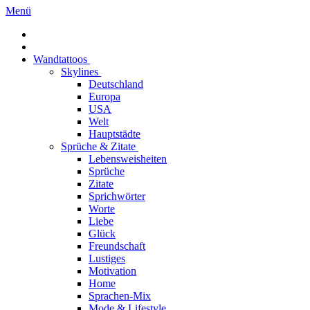
Menü
Wandtattoos
Skylines
Deutschland
Europa
USA
Welt
Hauptstädte
Sprüche & Zitate
Lebensweisheiten
Sprüche
Zitate
Sprichwörter
Worte
Liebe
Glück
Freundschaft
Lustiges
Motivation
Home
Sprachen-Mix
Mode & Lifestyle