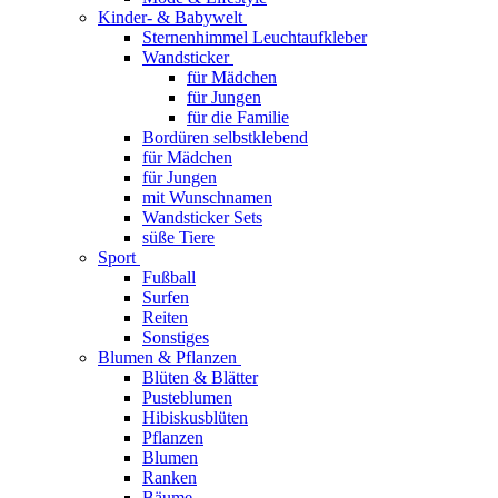
Kinder- & Babywelt
Sternenhimmel Leuchtaufkleber
Wandsticker
für Mädchen
für Jungen
für die Familie
Bordüren selbstklebend
für Mädchen
für Jungen
mit Wunschnamen
Wandsticker Sets
süße Tiere
Sport
Fußball
Surfen
Reiten
Sonstiges
Blumen & Pflanzen
Blüten & Blätter
Pusteblumen
Hibiskusblüten
Pflanzen
Blumen
Ranken
Bäume