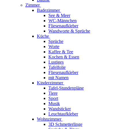
Zimmer
Badezimmer
See & Meer
WC-Männchen
Fliesenaufkleber
Wandworte & Sprüche
Küche
Sprüche
Worte
Kaffee & Tee
Kochen & Essen
Lustiges
Tafelfolie
Fliesenaufkleber
mit Namen
Kinderzimmer
Tafel-Stundenpläne
Tiere
Sport
Musik
Wandsticker
Leuchtaufkleber
Wohnzimmer
3D Schmetterlinge