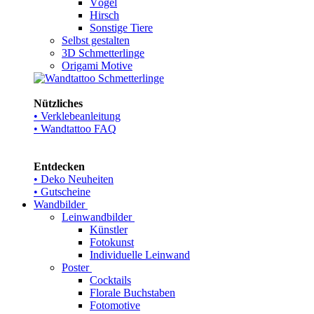
Vögel
Hirsch
Sonstige Tiere
Selbst gestalten
3D Schmetterlinge
Origami Motive
Nützliches
• Verklebeanleitung
• Wandtattoo FAQ
Entdecken
• Deko Neuheiten
• Gutscheine
Wandbilder
Leinwandbilder
Künstler
Fotokunst
Individuelle Leinwand
Poster
Cocktails
Florale Buchstaben
Fotomotive