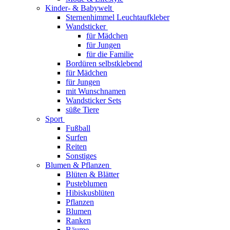
Kinder- & Babywelt
Sternenhimmel Leuchtaufkleber
Wandsticker
für Mädchen
für Jungen
für die Familie
Bordüren selbstklebend
für Mädchen
für Jungen
mit Wunschnamen
Wandsticker Sets
süße Tiere
Sport
Fußball
Surfen
Reiten
Sonstiges
Blumen & Pflanzen
Blüten & Blätter
Pusteblumen
Hibiskusblüten
Pflanzen
Blumen
Ranken
Bäume