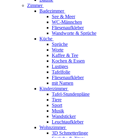
Zimmer
Badezimmer
See & Meer
WC-Männchen
Fliesenaufkleber
Wandworte & Sprüche
Küche
Sprüche
Worte
Kaffee & Tee
Kochen & Essen
Lustiges
Tafelfolie
Fliesenaufkleber
mit Namen
Kinderzimmer
Tafel-Stundenpläne
Tiere
Sport
Musik
Wandsticker
Leuchtaufkleber
Wohnzimmer
3D Schmetterlinge