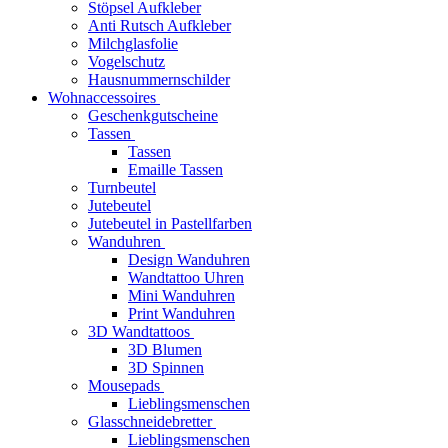
Stöpsel Aufkleber
Anti Rutsch Aufkleber
Milchglasfolie
Vogelschutz
Hausnummernschilder
Wohnaccessoires
Geschenkgutscheine
Tassen
Tassen
Emaille Tassen
Turnbeutel
Jutebeutel
Jutebeutel in Pastellfarben
Wanduhren
Design Wanduhren
Wandtattoo Uhren
Mini Wanduhren
Print Wanduhren
3D Wandtattoos
3D Blumen
3D Spinnen
Mousepads
Lieblingsmenschen
Glasschneidebretter
Lieblingsmenschen