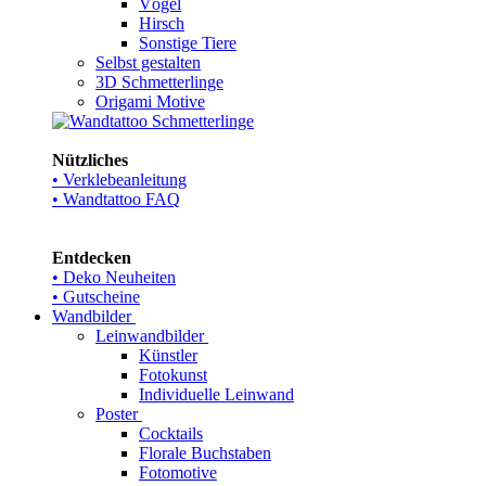
Vögel
Hirsch
Sonstige Tiere
Selbst gestalten
3D Schmetterlinge
Origami Motive
Nützliches
• Verklebeanleitung
• Wandtattoo FAQ
Entdecken
• Deko Neuheiten
• Gutscheine
Wandbilder
Leinwandbilder
Künstler
Fotokunst
Individuelle Leinwand
Poster
Cocktails
Florale Buchstaben
Fotomotive