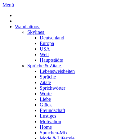
Menü
Wandtattoos
Skylines
Deutschland
Europa
USA
Welt
Hauptstädte
Sprüche & Zitate
Lebensweisheiten
Sprüche
Zitate
Sprichwörter
Worte
Liebe
Glück
Freundschaft
Lustiges
Motivation
Home
Sprachen-Mix
Mode & Lifestyle