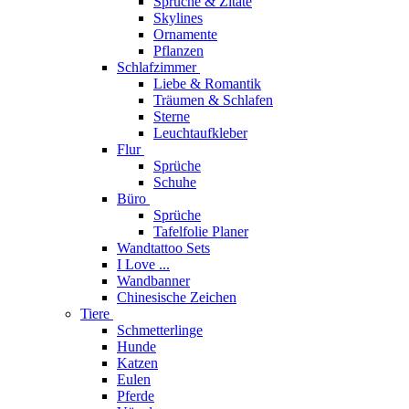
Sprüche & Zitate
Skylines
Ornamente
Pflanzen
Schlafzimmer
Liebe & Romantik
Träumen & Schlafen
Sterne
Leuchtaufkleber
Flur
Sprüche
Schuhe
Büro
Sprüche
Tafelfolie Planer
Wandtattoo Sets
I Love ...
Wandbanner
Chinesische Zeichen
Tiere
Schmetterlinge
Hunde
Katzen
Eulen
Pferde