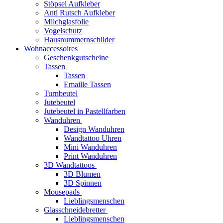
Stöpsel Aufkleber
Anti Rutsch Aufkleber
Milchglasfolie
Vogelschutz
Hausnummernschilder
Wohnaccessoires
Geschenkgutscheine
Tassen
Tassen
Emaille Tassen
Turnbeutel
Jutebeutel
Jutebeutel in Pastellfarben
Wanduhren
Design Wanduhren
Wandtattoo Uhren
Mini Wanduhren
Print Wanduhren
3D Wandtattoos
3D Blumen
3D Spinnen
Mousepads
Lieblingsmenschen
Glasschneidebretter
Lieblingsmenschen