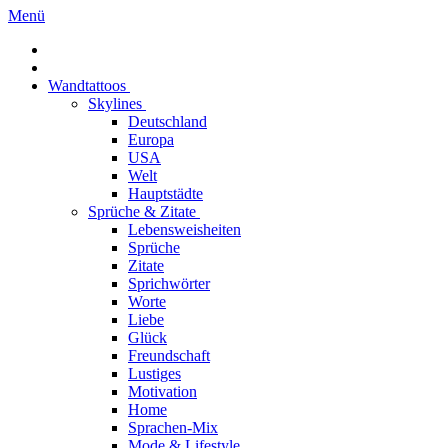
Menü
Wandtattoos
Skylines
Deutschland
Europa
USA
Welt
Hauptstädte
Sprüche & Zitate
Lebensweisheiten
Sprüche
Zitate
Sprichwörter
Worte
Liebe
Glück
Freundschaft
Lustiges
Motivation
Home
Sprachen-Mix
Mode & Lifestyle