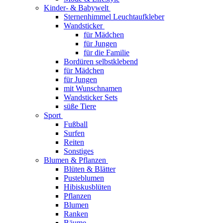
Kinder- & Babywelt
Sternenhimmel Leuchtaufkleber
Wandsticker
für Mädchen
für Jungen
für die Familie
Bordüren selbstklebend
für Mädchen
für Jungen
mit Wunschnamen
Wandsticker Sets
süße Tiere
Sport
Fußball
Surfen
Reiten
Sonstiges
Blumen & Pflanzen
Blüten & Blätter
Pusteblumen
Hibiskusblüten
Pflanzen
Blumen
Ranken
Bäume