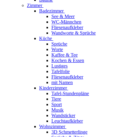
Zimmer
Badezimmer
See & Meer
WC-Männchen
Fliesenaufkleber
Wandworte & Sprüche
Küche
Sprüche
Worte
Kaffee & Tee
Kochen & Essen
Lustiges
Tafelfolie
Fliesenaufkleber
mit Namen
Kinderzimmer
Tafel-Stundenpläne
Tiere
Sport
Musik
Wandsticker
Leuchtaufkleber
Wohnzimmer
3D Schmetterlinge