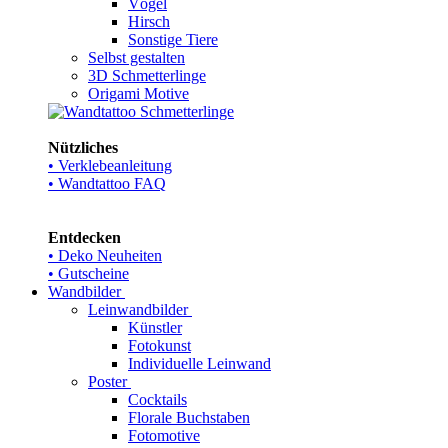
Vögel
Hirsch
Sonstige Tiere
Selbst gestalten
3D Schmetterlinge
Origami Motive
Nützliches
• Verklebeanleitung
• Wandtattoo FAQ
Entdecken
• Deko Neuheiten
• Gutscheine
Wandbilder
Leinwandbilder
Künstler
Fotokunst
Individuelle Leinwand
Poster
Cocktails
Florale Buchstaben
Fotomotive