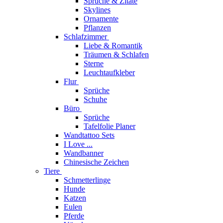
Sprüche & Zitate
Skylines
Ornamente
Pflanzen
Schlafzimmer
Liebe & Romantik
Träumen & Schlafen
Sterne
Leuchtaufkleber
Flur
Sprüche
Schuhe
Büro
Sprüche
Tafelfolie Planer
Wandtattoo Sets
I Love ...
Wandbanner
Chinesische Zeichen
Tiere
Schmetterlinge
Hunde
Katzen
Eulen
Pferde