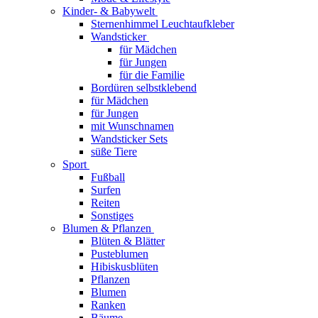
Kinder- & Babywelt
Sternenhimmel Leuchtaufkleber
Wandsticker
für Mädchen
für Jungen
für die Familie
Bordüren selbstklebend
für Mädchen
für Jungen
mit Wunschnamen
Wandsticker Sets
süße Tiere
Sport
Fußball
Surfen
Reiten
Sonstiges
Blumen & Pflanzen
Blüten & Blätter
Pusteblumen
Hibiskusblüten
Pflanzen
Blumen
Ranken
Bäume