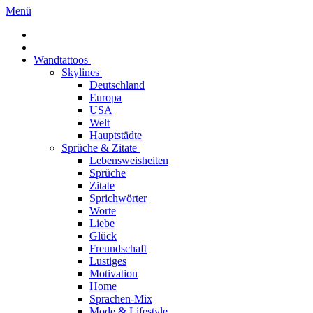
Menü
Wandtattoos
Skylines
Deutschland
Europa
USA
Welt
Hauptstädte
Sprüche & Zitate
Lebensweisheiten
Sprüche
Zitate
Sprichwörter
Worte
Liebe
Glück
Freundschaft
Lustiges
Motivation
Home
Sprachen-Mix
Mode & Lifestyle