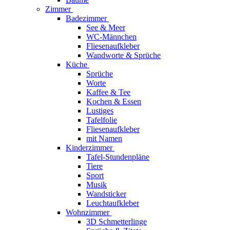
Zimmer
Badezimmer
See & Meer
WC-Männchen
Fliesenaufkleber
Wandworte & Sprüche
Küche
Sprüche
Worte
Kaffee & Tee
Kochen & Essen
Lustiges
Tafelfolie
Fliesenaufkleber
mit Namen
Kinderzimmer
Tafel-Stundenpläne
Tiere
Sport
Musik
Wandsticker
Leuchtaufkleber
Wohnzimmer
3D Schmetterlinge