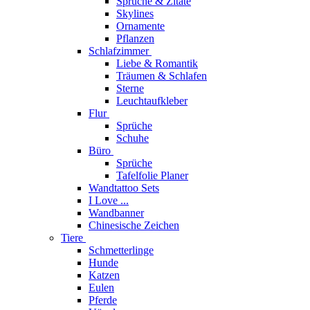
Sprüche & Zitate
Skylines
Ornamente
Pflanzen
Schlafzimmer
Liebe & Romantik
Träumen & Schlafen
Sterne
Leuchtaufkleber
Flur
Sprüche
Schuhe
Büro
Sprüche
Tafelfolie Planer
Wandtattoo Sets
I Love ...
Wandbanner
Chinesische Zeichen
Tiere
Schmetterlinge
Hunde
Katzen
Eulen
Pferde