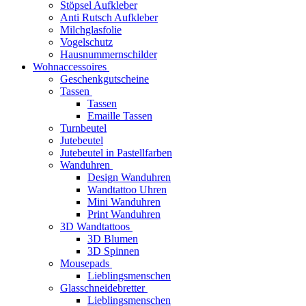
Stöpsel Aufkleber
Anti Rutsch Aufkleber
Milchglasfolie
Vogelschutz
Hausnummernschilder
Wohnaccessoires
Geschenkgutscheine
Tassen
Tassen
Emaille Tassen
Turnbeutel
Jutebeutel
Jutebeutel in Pastellfarben
Wanduhren
Design Wanduhren
Wandtattoo Uhren
Mini Wanduhren
Print Wanduhren
3D Wandtattoos
3D Blumen
3D Spinnen
Mousepads
Lieblingsmenschen
Glasschneidebretter
Lieblingsmenschen