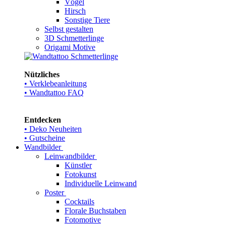
Vögel
Hirsch
Sonstige Tiere
Selbst gestalten
3D Schmetterlinge
Origami Motive
Nützliches
• Verklebeanleitung
• Wandtattoo FAQ
Entdecken
• Deko Neuheiten
• Gutscheine
Wandbilder
Leinwandbilder
Künstler
Fotokunst
Individuelle Leinwand
Poster
Cocktails
Florale Buchstaben
Fotomotive