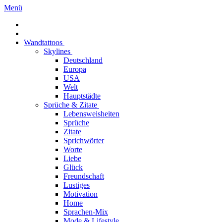
Menü
Wandtattoos
Skylines
Deutschland
Europa
USA
Welt
Hauptstädte
Sprüche & Zitate
Lebensweisheiten
Sprüche
Zitate
Sprichwörter
Worte
Liebe
Glück
Freundschaft
Lustiges
Motivation
Home
Sprachen-Mix
Mode & Lifestyle