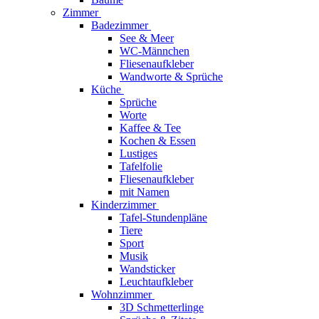
Zimmer
Badezimmer
See & Meer
WC-Männchen
Fliesenaufkleber
Wandworte & Sprüche
Küche
Sprüche
Worte
Kaffee & Tee
Kochen & Essen
Lustiges
Tafelfolie
Fliesenaufkleber
mit Namen
Kinderzimmer
Tafel-Stundenpläne
Tiere
Sport
Musik
Wandsticker
Leuchtaufkleber
Wohnzimmer
3D Schmetterlinge