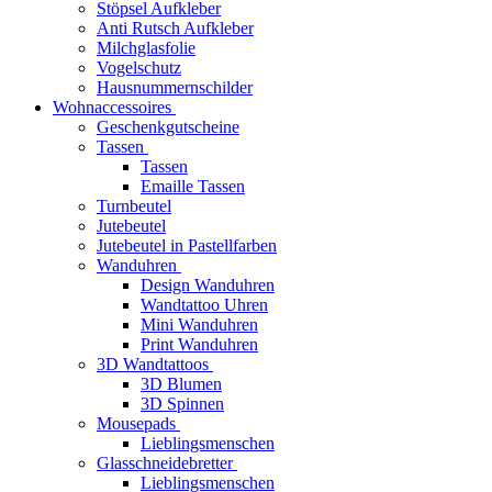
Stöpsel Aufkleber
Anti Rutsch Aufkleber
Milchglasfolie
Vogelschutz
Hausnummernschilder
Wohnaccessoires
Geschenkgutscheine
Tassen
Tassen
Emaille Tassen
Turnbeutel
Jutebeutel
Jutebeutel in Pastellfarben
Wanduhren
Design Wanduhren
Wandtattoo Uhren
Mini Wanduhren
Print Wanduhren
3D Wandtattoos
3D Blumen
3D Spinnen
Mousepads
Lieblingsmenschen
Glasschneidebretter
Lieblingsmenschen