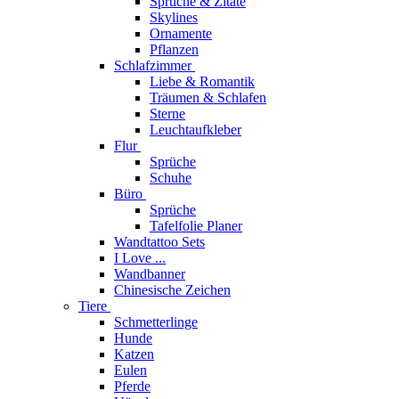
Sprüche & Zitate
Skylines
Ornamente
Pflanzen
Schlafzimmer
Liebe & Romantik
Träumen & Schlafen
Sterne
Leuchtaufkleber
Flur
Sprüche
Schuhe
Büro
Sprüche
Tafelfolie Planer
Wandtattoo Sets
I Love ...
Wandbanner
Chinesische Zeichen
Tiere
Schmetterlinge
Hunde
Katzen
Eulen
Pferde