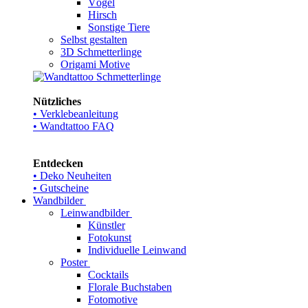
Vögel
Hirsch
Sonstige Tiere
Selbst gestalten
3D Schmetterlinge
Origami Motive
Nützliches
• Verklebeanleitung
• Wandtattoo FAQ
Entdecken
• Deko Neuheiten
• Gutscheine
Wandbilder
Leinwandbilder
Künstler
Fotokunst
Individuelle Leinwand
Poster
Cocktails
Florale Buchstaben
Fotomotive