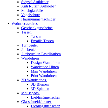
Stöpsel Aufkleber
Anti Rutsch Aufkleber
Milchglasfolie
Vogelschutz
Hausnummernschilder
Wohnaccessoires
Geschenkgutscheine
Tassen
Tassen
Emaille Tassen
Turnbeutel
Jutebeutel
Jutebeutel in Pastellfarben
Wanduhren
Design Wanduhren
Wandtattoo Uhren
Mini Wanduhren
Print Wanduhren
3D Wandtattoos
3D Blumen
3D Spinnen
Mousepads
Lieblingsmenschen
Glasschneidebretter
Lieblingsmenschen