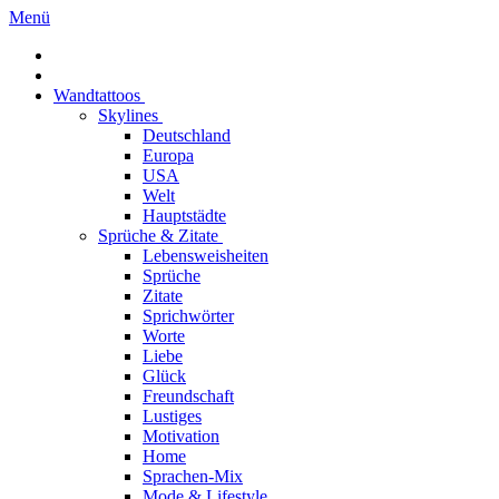
Menü
Wandtattoos
Skylines
Deutschland
Europa
USA
Welt
Hauptstädte
Sprüche & Zitate
Lebensweisheiten
Sprüche
Zitate
Sprichwörter
Worte
Liebe
Glück
Freundschaft
Lustiges
Motivation
Home
Sprachen-Mix
Mode & Lifestyle