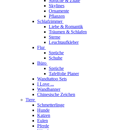
Sprüche & Zitate
Skylines
Ornamente
Pflanzen
Schlafzimmer
Liebe & Romantik
Träumen & Schlafen
Sterne
Leuchtaufkleber
Flur
Sprüche
Schuhe
Büro
Sprüche
Tafelfolie Planer
Wandtattoo Sets
I Love ...
Wandbanner
Chinesische Zeichen
Tiere
Schmetterlinge
Hunde
Katzen
Eulen
Pferde