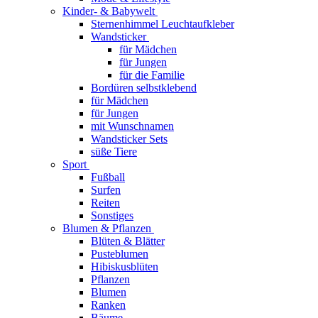
Kinder- & Babywelt
Sternenhimmel Leuchtaufkleber
Wandsticker
für Mädchen
für Jungen
für die Familie
Bordüren selbstklebend
für Mädchen
für Jungen
mit Wunschnamen
Wandsticker Sets
süße Tiere
Sport
Fußball
Surfen
Reiten
Sonstiges
Blumen & Pflanzen
Blüten & Blätter
Pusteblumen
Hibiskusblüten
Pflanzen
Blumen
Ranken
Bäume