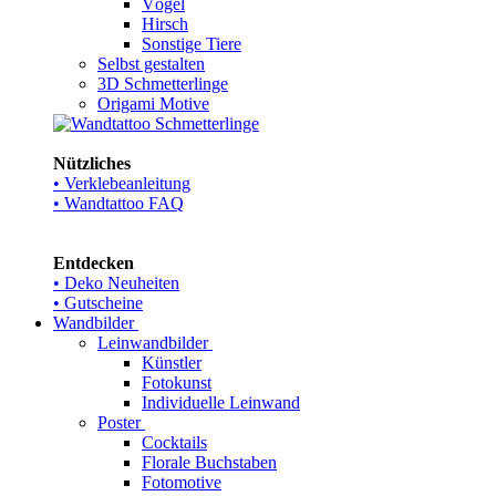
Vögel
Hirsch
Sonstige Tiere
Selbst gestalten
3D Schmetterlinge
Origami Motive
Nützliches
• Verklebeanleitung
• Wandtattoo FAQ
Entdecken
• Deko Neuheiten
• Gutscheine
Wandbilder
Leinwandbilder
Künstler
Fotokunst
Individuelle Leinwand
Poster
Cocktails
Florale Buchstaben
Fotomotive