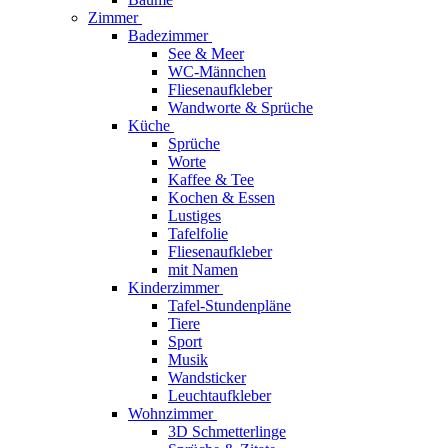
Zimmer
Badezimmer
See & Meer
WC-Männchen
Fliesenaufkleber
Wandworte & Sprüche
Küche
Sprüche
Worte
Kaffee & Tee
Kochen & Essen
Lustiges
Tafelfolie
Fliesenaufkleber
mit Namen
Kinderzimmer
Tafel-Stundenpläne
Tiere
Sport
Musik
Wandsticker
Leuchtaufkleber
Wohnzimmer
3D Schmetterlinge