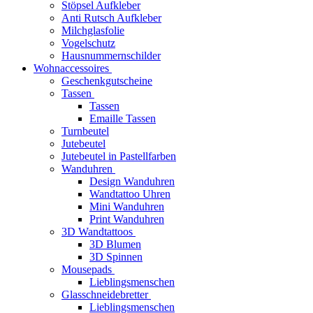
Stöpsel Aufkleber
Anti Rutsch Aufkleber
Milchglasfolie
Vogelschutz
Hausnummernschilder
Wohnaccessoires
Geschenkgutscheine
Tassen
Tassen
Emaille Tassen
Turnbeutel
Jutebeutel
Jutebeutel in Pastellfarben
Wanduhren
Design Wanduhren
Wandtattoo Uhren
Mini Wanduhren
Print Wanduhren
3D Wandtattoos
3D Blumen
3D Spinnen
Mousepads
Lieblingsmenschen
Glasschneidebretter
Lieblingsmenschen