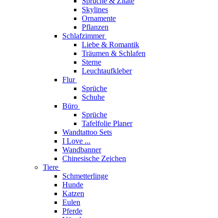
Sprüche & Zitate
Skylines
Ornamente
Pflanzen
Schlafzimmer
Liebe & Romantik
Träumen & Schlafen
Sterne
Leuchtaufkleber
Flur
Sprüche
Schuhe
Büro
Sprüche
Tafelfolie Planer
Wandtattoo Sets
I Love ...
Wandbanner
Chinesische Zeichen
Tiere
Schmetterlinge
Hunde
Katzen
Eulen
Pferde