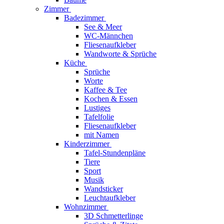
Zimmer
Badezimmer
See & Meer
WC-Männchen
Fliesenaufkleber
Wandworte & Sprüche
Küche
Sprüche
Worte
Kaffee & Tee
Kochen & Essen
Lustiges
Tafelfolie
Fliesenaufkleber
mit Namen
Kinderzimmer
Tafel-Stundenpläne
Tiere
Sport
Musik
Wandsticker
Leuchtaufkleber
Wohnzimmer
3D Schmetterlinge