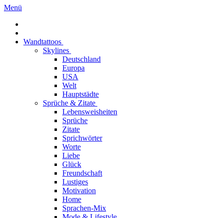
Menü
Wandtattoos
Skylines
Deutschland
Europa
USA
Welt
Hauptstädte
Sprüche & Zitate
Lebensweisheiten
Sprüche
Zitate
Sprichwörter
Worte
Liebe
Glück
Freundschaft
Lustiges
Motivation
Home
Sprachen-Mix
Mode & Lifestyle