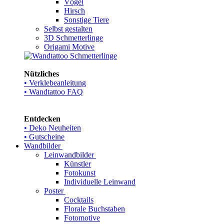
Vögel
Hirsch
Sonstige Tiere
Selbst gestalten
3D Schmetterlinge
Origami Motive
Nützliches
• Verklebeanleitung
• Wandtattoo FAQ
Entdecken
• Deko Neuheiten
• Gutscheine
Wandbilder
Leinwandbilder
Künstler
Fotokunst
Individuelle Leinwand
Poster
Cocktails
Florale Buchstaben
Fotomotive