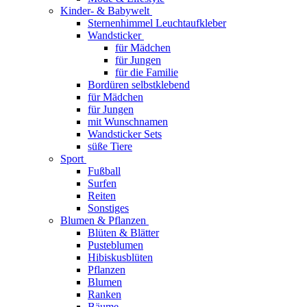
Kinder- & Babywelt
Sternenhimmel Leuchtaufkleber
Wandsticker
für Mädchen
für Jungen
für die Familie
Bordüren selbstklebend
für Mädchen
für Jungen
mit Wunschnamen
Wandsticker Sets
süße Tiere
Sport
Fußball
Surfen
Reiten
Sonstiges
Blumen & Pflanzen
Blüten & Blätter
Pusteblumen
Hibiskusblüten
Pflanzen
Blumen
Ranken
Bäume