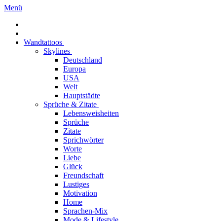
Menü
Wandtattoos
Skylines
Deutschland
Europa
USA
Welt
Hauptstädte
Sprüche & Zitate
Lebensweisheiten
Sprüche
Zitate
Sprichwörter
Worte
Liebe
Glück
Freundschaft
Lustiges
Motivation
Home
Sprachen-Mix
Mode & Lifestyle