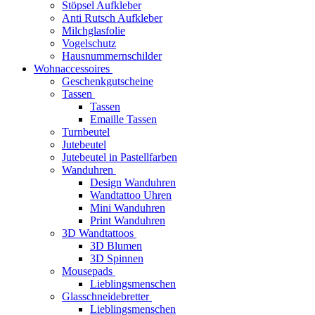
Stöpsel Aufkleber
Anti Rutsch Aufkleber
Milchglasfolie
Vogelschutz
Hausnummernschilder
Wohnaccessoires
Geschenkgutscheine
Tassen
Tassen
Emaille Tassen
Turnbeutel
Jutebeutel
Jutebeutel in Pastellfarben
Wanduhren
Design Wanduhren
Wandtattoo Uhren
Mini Wanduhren
Print Wanduhren
3D Wandtattoos
3D Blumen
3D Spinnen
Mousepads
Lieblingsmenschen
Glasschneidebretter
Lieblingsmenschen