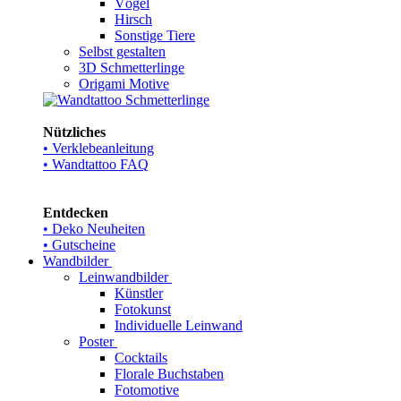
Vögel
Hirsch
Sonstige Tiere
Selbst gestalten
3D Schmetterlinge
Origami Motive
Nützliches
• Verklebeanleitung
• Wandtattoo FAQ
Entdecken
• Deko Neuheiten
• Gutscheine
Wandbilder
Leinwandbilder
Künstler
Fotokunst
Individuelle Leinwand
Poster
Cocktails
Florale Buchstaben
Fotomotive