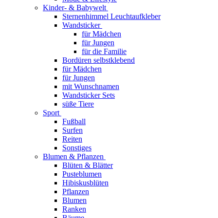
Kinder- & Babywelt
Sternenhimmel Leuchtaufkleber
Wandsticker
für Mädchen
für Jungen
für die Familie
Bordüren selbstklebend
für Mädchen
für Jungen
mit Wunschnamen
Wandsticker Sets
süße Tiere
Sport
Fußball
Surfen
Reiten
Sonstiges
Blumen & Pflanzen
Blüten & Blätter
Pusteblumen
Hibiskusblüten
Pflanzen
Blumen
Ranken
Bäume