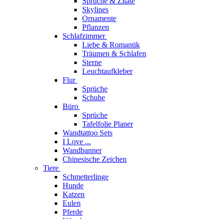
Sprüche & Zitate
Skylines
Ornamente
Pflanzen
Schlafzimmer
Liebe & Romantik
Träumen & Schlafen
Sterne
Leuchtaufkleber
Flur
Sprüche
Schuhe
Büro
Sprüche
Tafelfolie Planer
Wandtattoo Sets
I Love ...
Wandbanner
Chinesische Zeichen
Tiere
Schmetterlinge
Hunde
Katzen
Eulen
Pferde