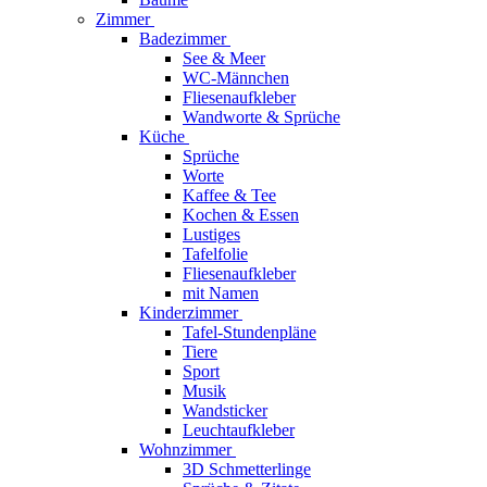
Zimmer
Badezimmer
See & Meer
WC-Männchen
Fliesenaufkleber
Wandworte & Sprüche
Küche
Sprüche
Worte
Kaffee & Tee
Kochen & Essen
Lustiges
Tafelfolie
Fliesenaufkleber
mit Namen
Kinderzimmer
Tafel-Stundenpläne
Tiere
Sport
Musik
Wandsticker
Leuchtaufkleber
Wohnzimmer
3D Schmetterlinge