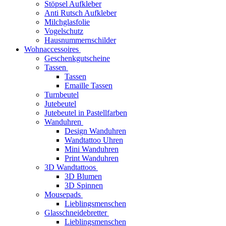
Stöpsel Aufkleber
Anti Rutsch Aufkleber
Milchglasfolie
Vogelschutz
Hausnummernschilder
Wohnaccessoires
Geschenkgutscheine
Tassen
Tassen
Emaille Tassen
Turnbeutel
Jutebeutel
Jutebeutel in Pastellfarben
Wanduhren
Design Wanduhren
Wandtattoo Uhren
Mini Wanduhren
Print Wanduhren
3D Wandtattoos
3D Blumen
3D Spinnen
Mousepads
Lieblingsmenschen
Glasschneidebretter
Lieblingsmenschen