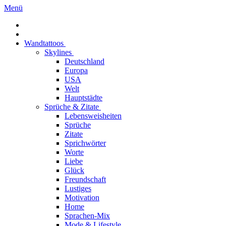
Menü
Wandtattoos
Skylines
Deutschland
Europa
USA
Welt
Hauptstädte
Sprüche & Zitate
Lebensweisheiten
Sprüche
Zitate
Sprichwörter
Worte
Liebe
Glück
Freundschaft
Lustiges
Motivation
Home
Sprachen-Mix
Mode & Lifestyle