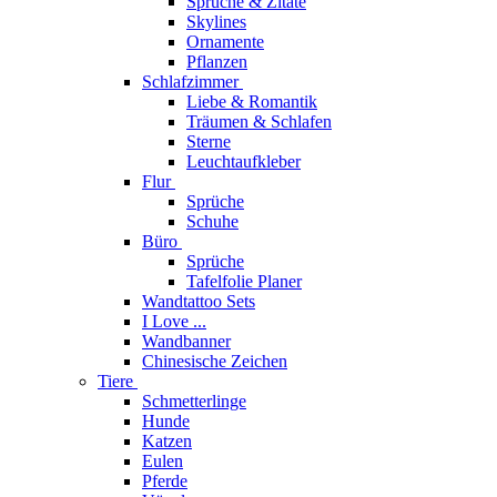
Sprüche & Zitate
Skylines
Ornamente
Pflanzen
Schlafzimmer
Liebe & Romantik
Träumen & Schlafen
Sterne
Leuchtaufkleber
Flur
Sprüche
Schuhe
Büro
Sprüche
Tafelfolie Planer
Wandtattoo Sets
I Love ...
Wandbanner
Chinesische Zeichen
Tiere
Schmetterlinge
Hunde
Katzen
Eulen
Pferde