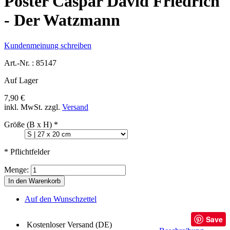
Poster Caspar David Friedrich
- Der Watzmann
Kundenmeinung schreiben
Art.-Nr. :
85147
Auf Lager
7,90 €
inkl. MwSt.
zzgl.
Versand
Größe (B x H)
*
* Pflichtfelder
Menge:
In den Warenkorb
Auf den Wunschzettel
Save
Kostenloser Versand (DE)