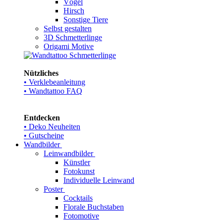
Vögel
Hirsch
Sonstige Tiere
Selbst gestalten
3D Schmetterlinge
Origami Motive
Nützliches
• Verklebeanleitung
• Wandtattoo FAQ
Entdecken
• Deko Neuheiten
• Gutscheine
Wandbilder
Leinwandbilder
Künstler
Fotokunst
Individuelle Leinwand
Poster
Cocktails
Florale Buchstaben
Fotomotive