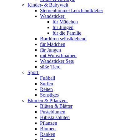
Kinder- & Babywelt
Sternenhimmel Leuchtaufkleber
Wandsticker
für Mädchen
für Jungen
für die Familie
Bordüren selbstklebend
für Mädchen
für Jungen
mit Wunschnamen
Wandsticker Sets
süße Tiere
Sport
Fußball
Surfen
Reiten
Sonstiges
Blumen & Pflanzen
Blüten & Blätter
Pusteblumen
Hibiskusblüten
Pflanzen
Blumen
Ranken
Bäume