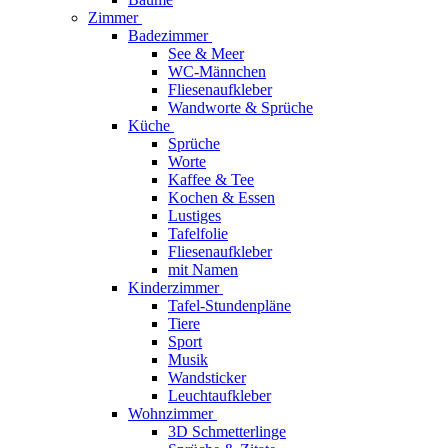
Zimmer
Badezimmer
See & Meer
WC-Männchen
Fliesenaufkleber
Wandworte & Sprüche
Küche
Sprüche
Worte
Kaffee & Tee
Kochen & Essen
Lustiges
Tafelfolie
Fliesenaufkleber
mit Namen
Kinderzimmer
Tafel-Stundenpläne
Tiere
Sport
Musik
Wandsticker
Leuchtaufkleber
Wohnzimmer
3D Schmetterlinge