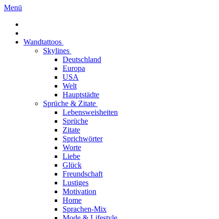
Menü
Wandtattoos
Skylines
Deutschland
Europa
USA
Welt
Hauptstädte
Sprüche & Zitate
Lebensweisheiten
Sprüche
Zitate
Sprichwörter
Worte
Liebe
Glück
Freundschaft
Lustiges
Motivation
Home
Sprachen-Mix
Mode & Lifestyle