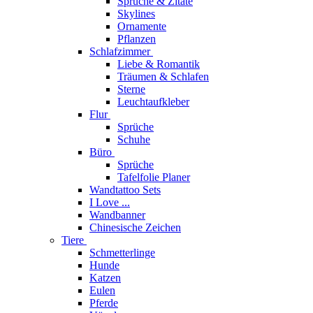
Sprüche & Zitate
Skylines
Ornamente
Pflanzen
Schlafzimmer
Liebe & Romantik
Träumen & Schlafen
Sterne
Leuchtaufkleber
Flur
Sprüche
Schuhe
Büro
Sprüche
Tafelfolie Planer
Wandtattoo Sets
I Love ...
Wandbanner
Chinesische Zeichen
Tiere
Schmetterlinge
Hunde
Katzen
Eulen
Pferde