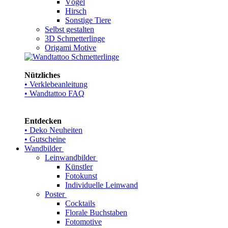
Vögel
Hirsch
Sonstige Tiere
Selbst gestalten
3D Schmetterlinge
Origami Motive
Nützliches
• Verklebeanleitung
• Wandtattoo FAQ
Entdecken
• Deko Neuheiten
• Gutscheine
Wandbilder
Leinwandbilder
Künstler
Fotokunst
Individuelle Leinwand
Poster
Cocktails
Florale Buchstaben
Fotomotive