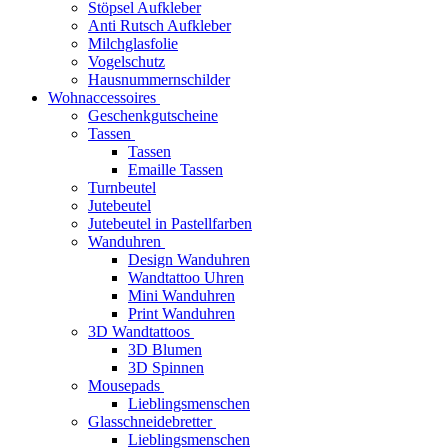
Stöpsel Aufkleber
Anti Rutsch Aufkleber
Milchglasfolie
Vogelschutz
Hausnummernschilder
Wohnaccessoires
Geschenkgutscheine
Tassen
Tassen
Emaille Tassen
Turnbeutel
Jutebeutel
Jutebeutel in Pastellfarben
Wanduhren
Design Wanduhren
Wandtattoo Uhren
Mini Wanduhren
Print Wanduhren
3D Wandtattoos
3D Blumen
3D Spinnen
Mousepads
Lieblingsmenschen
Glasschneidebretter
Lieblingsmenschen