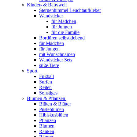
Kinder- & Babywelt
Sternenhimmel Leuchtaufkleber
Wandsticker
für Mädchen
für Jungen
für die Familie
Bordüren selbstklebend
für Mädchen
für Jungen
mit Wunschnamen
Wandsticker Sets
süße Tiere
Sport
Fußball
Surfen
Reiten
Sonstiges
Blumen & Pflanzen
Blüten & Blätter
Pusteblumen
Hibiskusblüten
Pflanzen
Blumen
Ranken
Bäume