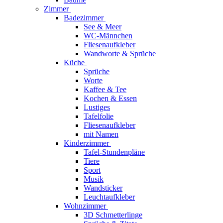
Zimmer
Badezimmer
See & Meer
WC-Männchen
Fliesenaufkleber
Wandworte & Sprüche
Küche
Sprüche
Worte
Kaffee & Tee
Kochen & Essen
Lustiges
Tafelfolie
Fliesenaufkleber
mit Namen
Kinderzimmer
Tafel-Stundenpläne
Tiere
Sport
Musik
Wandsticker
Leuchtaufkleber
Wohnzimmer
3D Schmetterlinge