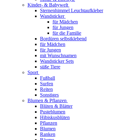
Kinder- & Babywelt
Sternenhimmel Leuchtaufkleber
Wandsticker
für Mädchen
für Jungen
für die Familie
Bordüren selbstklebend
für Mädchen
für Jungen
mit Wunschnamen
Wandsticker Sets
süße Tiere
Sport
Fußball
Surfen
Reiten
Sonstiges
Blumen & Pflanzen
Blüten & Blätter
Pusteblumen
Hibiskusblüten
Pflanzen
Blumen
Ranken
Bäume