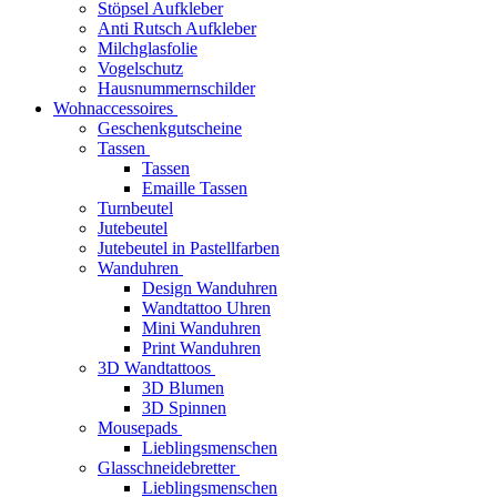
Stöpsel Aufkleber
Anti Rutsch Aufkleber
Milchglasfolie
Vogelschutz
Hausnummernschilder
Wohnaccessoires
Geschenkgutscheine
Tassen
Tassen
Emaille Tassen
Turnbeutel
Jutebeutel
Jutebeutel in Pastellfarben
Wanduhren
Design Wanduhren
Wandtattoo Uhren
Mini Wanduhren
Print Wanduhren
3D Wandtattoos
3D Blumen
3D Spinnen
Mousepads
Lieblingsmenschen
Glasschneidebretter
Lieblingsmenschen