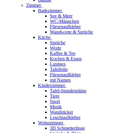
Zimmer
Badezimmer
See & Meer
WC-Männchen
Fliesenaufkleber
Wandworte & Sprüche
Küche
Sprüche
Worte
Kaffee & Tee
Kochen & Essen
Lustiges
Tafelfolie
Fliesenaufkleber
mit Namen
Kinderzimmer
Tafel-Stundenpläne
Tiere
Sport
Musik
Wandsticker
Leuchtaufkleber
Wohnzimmer
3D Schmetterlinge