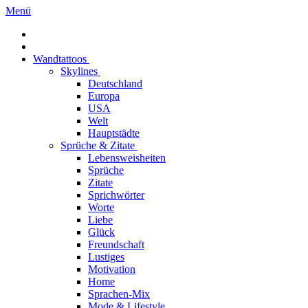
Menü
Wandtattoos
Skylines
Deutschland
Europa
USA
Welt
Hauptstädte
Sprüche & Zitate
Lebensweisheiten
Sprüche
Zitate
Sprichwörter
Worte
Liebe
Glück
Freundschaft
Lustiges
Motivation
Home
Sprachen-Mix
Mode & Lifestyle