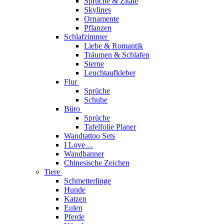
Sprüche & Zitate
Skylines
Ornamente
Pflanzen
Schlafzimmer
Liebe & Romantik
Träumen & Schlafen
Sterne
Leuchtaufkleber
Flur
Sprüche
Schuhe
Büro
Sprüche
Tafelfolie Planer
Wandtattoo Sets
I Love ...
Wandbanner
Chinesische Zeichen
Tiere
Schmetterlinge
Hunde
Katzen
Eulen
Pferde