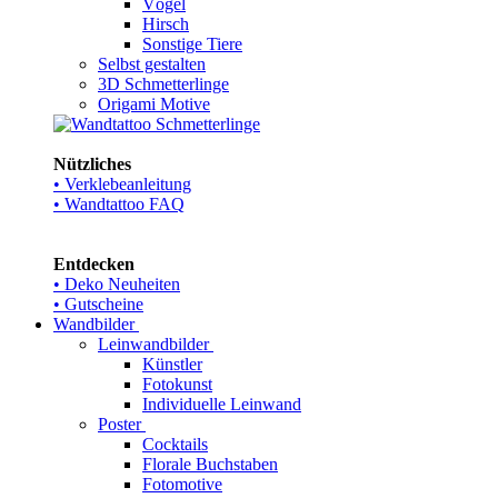
Vögel
Hirsch
Sonstige Tiere
Selbst gestalten
3D Schmetterlinge
Origami Motive
Nützliches
• Verklebeanleitung
• Wandtattoo FAQ
Entdecken
• Deko Neuheiten
• Gutscheine
Wandbilder
Leinwandbilder
Künstler
Fotokunst
Individuelle Leinwand
Poster
Cocktails
Florale Buchstaben
Fotomotive