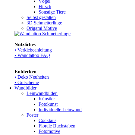
Vögel
Hirsch
Sonstige Tiere
Selbst gestalten
3D Schmetterlinge
Origami Motive
Nützliches
• Verklebeanleitung
• Wandtattoo FAQ
Entdecken
• Deko Neuheiten
• Gutscheine
Wandbilder
Leinwandbilder
Künstler
Fotokunst
Individuelle Leinwand
Poster
Cocktails
Florale Buchstaben
Fotomotive