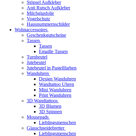
Stöpsel Aufkleber
Anti Rutsch Aufkleber
Milchglasfolie
Vogelschutz
Hausnummernschilder
Wohnaccessoires
Geschenkgutscheine
Tassen
Tassen
Emaille Tassen
Turnbeutel
Jutebeutel
Jutebeutel in Pastellfarben
Wanduhren
Design Wanduhren
Wandtattoo Uhren
Mini Wanduhren
Print Wanduhren
3D Wandtattoos
3D Blumen
3D Spinnen
Mousepads
Lieblingsmenschen
Glasschneidebretter
Lieblingsmenschen