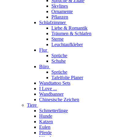
Sprüche & Zitate
Skylines
Ornamente
Pflanzen
Schlafzimmer
Liebe & Romantik
Träumen & Schlafen
Sterne
Leuchtaufkleber
Flur
Sprüche
Schuhe
Büro
Sprüche
Tafelfolie Planer
Wandtattoo Sets
I Love ...
Wandbanner
Chinesische Zeichen
Tiere
Schmetterlinge
Hunde
Katzen
Eulen
Pferde