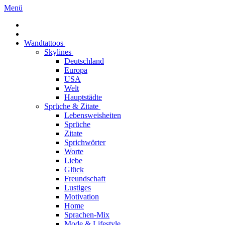
Menü
Wandtattoos
Skylines
Deutschland
Europa
USA
Welt
Hauptstädte
Sprüche & Zitate
Lebensweisheiten
Sprüche
Zitate
Sprichwörter
Worte
Liebe
Glück
Freundschaft
Lustiges
Motivation
Home
Sprachen-Mix
Mode & Lifestyle