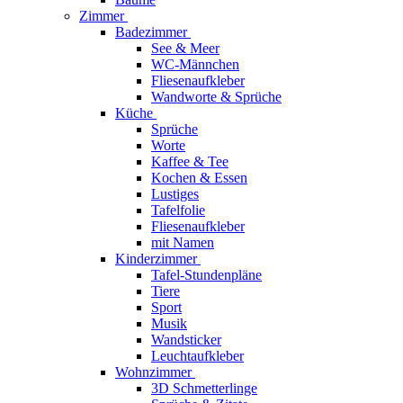
Zimmer
Badezimmer
See & Meer
WC-Männchen
Fliesenaufkleber
Wandworte & Sprüche
Küche
Sprüche
Worte
Kaffee & Tee
Kochen & Essen
Lustiges
Tafelfolie
Fliesenaufkleber
mit Namen
Kinderzimmer
Tafel-Stundenpläne
Tiere
Sport
Musik
Wandsticker
Leuchtaufkleber
Wohnzimmer
3D Schmetterlinge