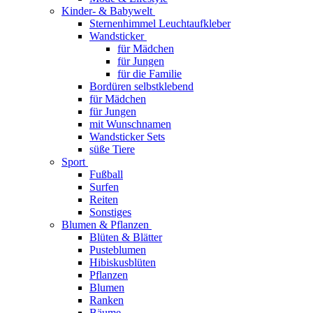
Kinder- & Babywelt
Sternenhimmel Leuchtaufkleber
Wandsticker
für Mädchen
für Jungen
für die Familie
Bordüren selbstklebend
für Mädchen
für Jungen
mit Wunschnamen
Wandsticker Sets
süße Tiere
Sport
Fußball
Surfen
Reiten
Sonstiges
Blumen & Pflanzen
Blüten & Blätter
Pusteblumen
Hibiskusblüten
Pflanzen
Blumen
Ranken
Bäume