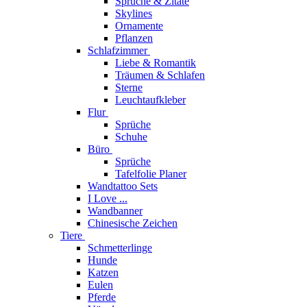
Sprüche & Zitate
Skylines
Ornamente
Pflanzen
Schlafzimmer
Liebe & Romantik
Träumen & Schlafen
Sterne
Leuchtaufkleber
Flur
Sprüche
Schuhe
Büro
Sprüche
Tafelfolie Planer
Wandtattoo Sets
I Love ...
Wandbanner
Chinesische Zeichen
Tiere
Schmetterlinge
Hunde
Katzen
Eulen
Pferde