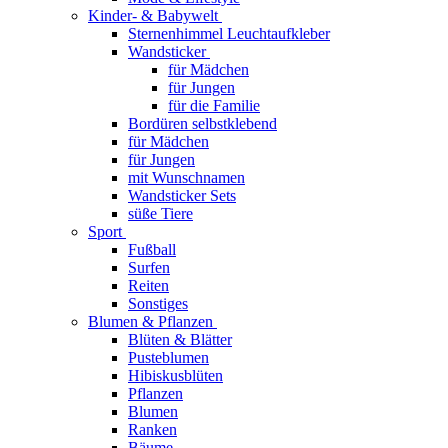
Kinder- & Babywelt
Sternenhimmel Leuchtaufkleber
Wandsticker
für Mädchen
für Jungen
für die Familie
Bordüren selbstklebend
für Mädchen
für Jungen
mit Wunschnamen
Wandsticker Sets
süße Tiere
Sport
Fußball
Surfen
Reiten
Sonstiges
Blumen & Pflanzen
Blüten & Blätter
Pusteblumen
Hibiskusblüten
Pflanzen
Blumen
Ranken
Bäume