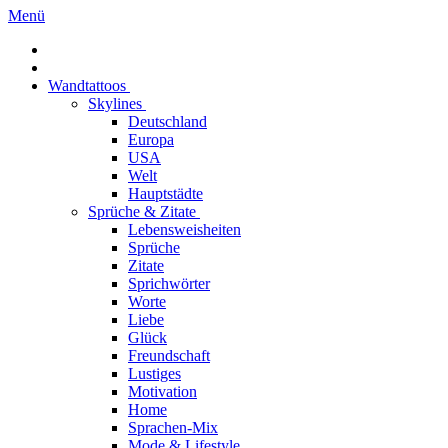
Menü
Wandtattoos
Skylines
Deutschland
Europa
USA
Welt
Hauptstädte
Sprüche & Zitate
Lebensweisheiten
Sprüche
Zitate
Sprichwörter
Worte
Liebe
Glück
Freundschaft
Lustiges
Motivation
Home
Sprachen-Mix
Mode & Lifestyle