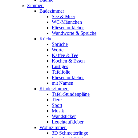
Zimmer
Badezimmer
See & Meer
WC-Männchen
Fliesenaufkleber
Wandworte & Sprüche
Küche
Sprüche
Worte
Kaffee & Tee
Kochen & Essen
Lustiges
Tafelfolie
Fliesenaufkleber
mit Namen
Kinderzimmer
Tafel-Stundenpläne
Tiere
Sport
Musik
Wandsticker
Leuchtaufkleber
Wohnzimmer
3D Schmetterlinge