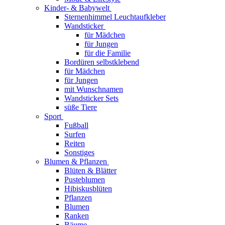
Kinder- & Babywelt
Sternenhimmel Leuchtaufkleber
Wandsticker
für Mädchen
für Jungen
für die Familie
Bordüren selbstklebend
für Mädchen
für Jungen
mit Wunschnamen
Wandsticker Sets
süße Tiere
Sport
Fußball
Surfen
Reiten
Sonstiges
Blumen & Pflanzen
Blüten & Blätter
Pusteblumen
Hibiskusblüten
Pflanzen
Blumen
Ranken
Bäume