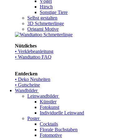
Vögel
Hirsch
Sonstige Tiere
Selbst gestalten
3D Schmetterlinge
Origami Motive
Nützliches
• Verklebeanleitung
• Wandtattoo FAQ
Entdecken
• Deko Neuheiten
• Gutscheine
Wandbilder
Leinwandbilder
Künstler
Fotokunst
Individuelle Leinwand
Poster
Cocktails
Florale Buchstaben
Fotomotive