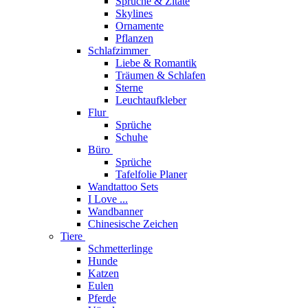
Sprüche & Zitate
Skylines
Ornamente
Pflanzen
Schlafzimmer
Liebe & Romantik
Träumen & Schlafen
Sterne
Leuchtaufkleber
Flur
Sprüche
Schuhe
Büro
Sprüche
Tafelfolie Planer
Wandtattoo Sets
I Love ...
Wandbanner
Chinesische Zeichen
Tiere
Schmetterlinge
Hunde
Katzen
Eulen
Pferde