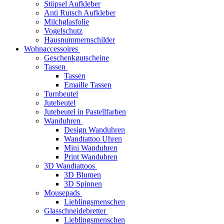
Stöpsel Aufkleber
Anti Rutsch Aufkleber
Milchglasfolie
Vogelschutz
Hausnummernschilder
Wohnaccessoires
Geschenkgutscheine
Tassen
Tassen
Emaille Tassen
Turnbeutel
Jutebeutel
Jutebeutel in Pastellfarben
Wanduhren
Design Wanduhren
Wandtattoo Uhren
Mini Wanduhren
Print Wanduhren
3D Wandtattoos
3D Blumen
3D Spinnen
Mousepads
Lieblingsmenschen
Glasschneidebretter
Lieblingsmenschen