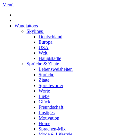
Menü
Wandtattoos
Skylines
Deutschland
Europa
USA
Welt
Hauptstädte
Sprüche & Zitate
Lebensweisheiten
Sprüche
Zitate
Sprichwörter
Worte
Liebe
Glück
Freundschaft
Lustiges
Motivation
Home
Sprachen-Mix
Mode & Lifestyle