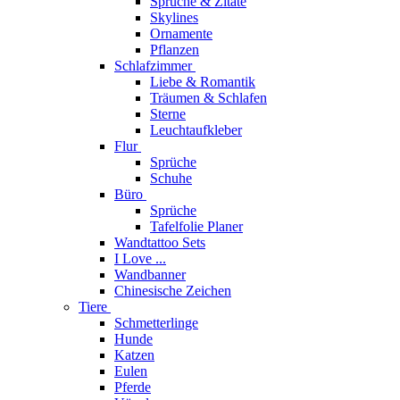
Sprüche & Zitate
Skylines
Ornamente
Pflanzen
Schlafzimmer
Liebe & Romantik
Träumen & Schlafen
Sterne
Leuchtaufkleber
Flur
Sprüche
Schuhe
Büro
Sprüche
Tafelfolie Planer
Wandtattoo Sets
I Love ...
Wandbanner
Chinesische Zeichen
Tiere
Schmetterlinge
Hunde
Katzen
Eulen
Pferde