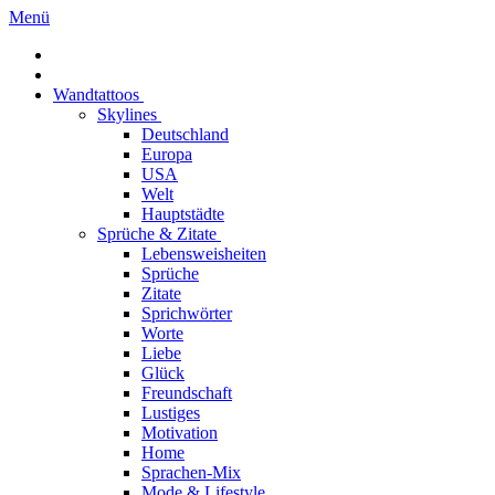
Menü
Wandtattoos
Skylines
Deutschland
Europa
USA
Welt
Hauptstädte
Sprüche & Zitate
Lebensweisheiten
Sprüche
Zitate
Sprichwörter
Worte
Liebe
Glück
Freundschaft
Lustiges
Motivation
Home
Sprachen-Mix
Mode & Lifestyle