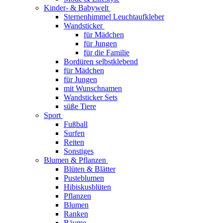
Kinder- & Babywelt
Sternenhimmel Leuchtaufkleber
Wandsticker
für Mädchen
für Jungen
für die Familie
Bordüren selbstklebend
für Mädchen
für Jungen
mit Wunschnamen
Wandsticker Sets
süße Tiere
Sport
Fußball
Surfen
Reiten
Sonstiges
Blumen & Pflanzen
Blüten & Blätter
Pusteblumen
Hibiskusblüten
Pflanzen
Blumen
Ranken
Bäume