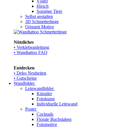
Vögel
Hirsch
Sonstige Tiere
Selbst gestalten
3D Schmetterlinge
Origami Motive
Nützliches
• Verklebeanleitung
• Wandtattoo FAQ
Entdecken
• Deko Neuheiten
• Gutscheine
Wandbilder
Leinwandbilder
Künstler
Fotokunst
Individuelle Leinwand
Poster
Cocktails
Florale Buchstaben
Fotomotive