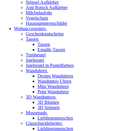
Stöpsel Aufkleber
Anti Rutsch Aufkleber
Milchglasfolie
Vogelschutz
Hausnummernschilder
Wohnaccessoires
Geschenkgutscheine
Tassen
Tassen
Emaille Tassen
Turnbeutel
Jutebeutel
Jutebeutel in Pastellfarben
Wanduhren
Design Wanduhren
Wandtattoo Uhren
Mini Wanduhren
Print Wanduhren
3D Wandtattoos
3D Blumen
3D Spinnen
Mousepads
Lieblingsmenschen
Glasschneidebretter
Lieblingsmenschen