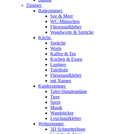
Zimmer
Badezimmer
See & Meer
WC-Männchen
Fliesenaufkleber
Wandworte & Sprüche
Küche
Sprüche
Worte
Kaffee & Tee
Kochen & Essen
Lustiges
Tafelfolie
Fliesenaufkleber
mit Namen
Kinderzimmer
Tafel-Stundenpläne
Tiere
Sport
Musik
Wandsticker
Leuchtaufkleber
Wohnzimmer
3D Schmetterlinge