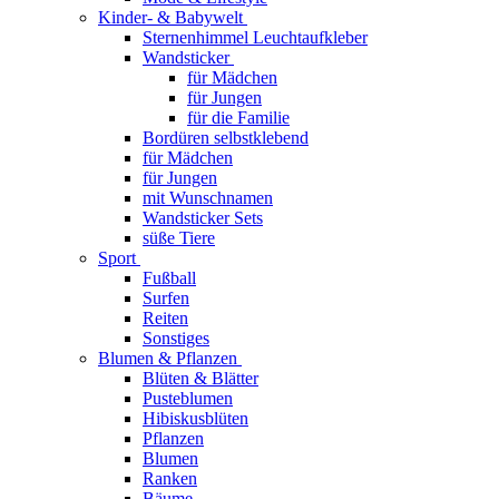
Kinder- & Babywelt
Sternenhimmel Leuchtaufkleber
Wandsticker
für Mädchen
für Jungen
für die Familie
Bordüren selbstklebend
für Mädchen
für Jungen
mit Wunschnamen
Wandsticker Sets
süße Tiere
Sport
Fußball
Surfen
Reiten
Sonstiges
Blumen & Pflanzen
Blüten & Blätter
Pusteblumen
Hibiskusblüten
Pflanzen
Blumen
Ranken
Bäume