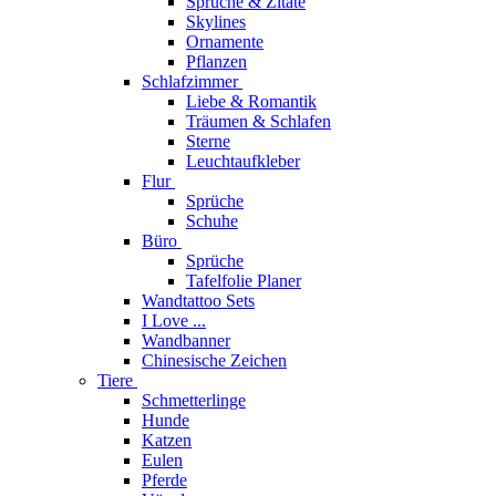
Sprüche & Zitate
Skylines
Ornamente
Pflanzen
Schlafzimmer
Liebe & Romantik
Träumen & Schlafen
Sterne
Leuchtaufkleber
Flur
Sprüche
Schuhe
Büro
Sprüche
Tafelfolie Planer
Wandtattoo Sets
I Love ...
Wandbanner
Chinesische Zeichen
Tiere
Schmetterlinge
Hunde
Katzen
Eulen
Pferde