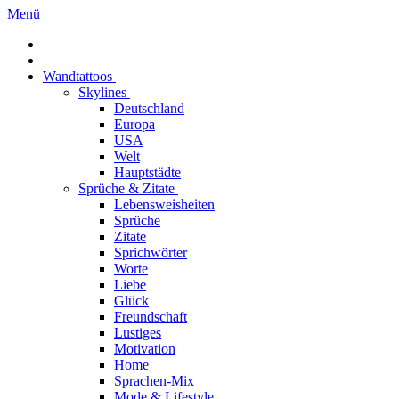
Menü
Wandtattoos
Skylines
Deutschland
Europa
USA
Welt
Hauptstädte
Sprüche & Zitate
Lebensweisheiten
Sprüche
Zitate
Sprichwörter
Worte
Liebe
Glück
Freundschaft
Lustiges
Motivation
Home
Sprachen-Mix
Mode & Lifestyle