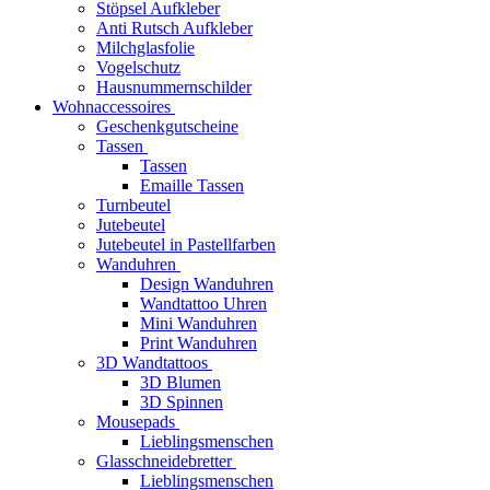
Stöpsel Aufkleber
Anti Rutsch Aufkleber
Milchglasfolie
Vogelschutz
Hausnummernschilder
Wohnaccessoires
Geschenkgutscheine
Tassen
Tassen
Emaille Tassen
Turnbeutel
Jutebeutel
Jutebeutel in Pastellfarben
Wanduhren
Design Wanduhren
Wandtattoo Uhren
Mini Wanduhren
Print Wanduhren
3D Wandtattoos
3D Blumen
3D Spinnen
Mousepads
Lieblingsmenschen
Glasschneidebretter
Lieblingsmenschen