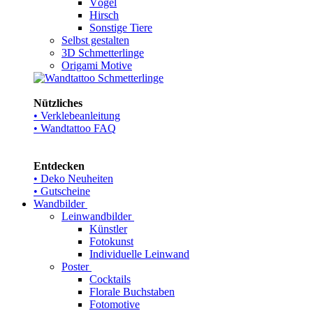
Vögel
Hirsch
Sonstige Tiere
Selbst gestalten
3D Schmetterlinge
Origami Motive
Nützliches
• Verklebeanleitung
• Wandtattoo FAQ
Entdecken
• Deko Neuheiten
• Gutscheine
Wandbilder
Leinwandbilder
Künstler
Fotokunst
Individuelle Leinwand
Poster
Cocktails
Florale Buchstaben
Fotomotive