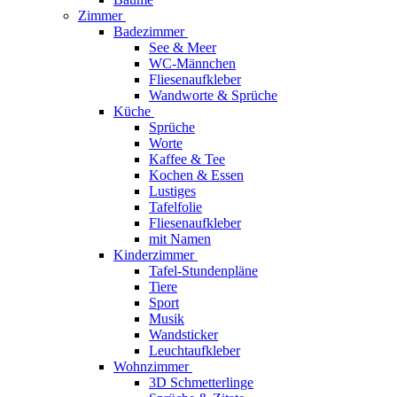
Zimmer
Badezimmer
See & Meer
WC-Männchen
Fliesenaufkleber
Wandworte & Sprüche
Küche
Sprüche
Worte
Kaffee & Tee
Kochen & Essen
Lustiges
Tafelfolie
Fliesenaufkleber
mit Namen
Kinderzimmer
Tafel-Stundenpläne
Tiere
Sport
Musik
Wandsticker
Leuchtaufkleber
Wohnzimmer
3D Schmetterlinge