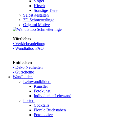
Vögel
Hirsch
Sonstige Tiere
Selbst gestalten
3D Schmetterlinge
Origami Motive
Nützliches
• Verklebeanleitung
• Wandtattoo FAQ
Entdecken
• Deko Neuheiten
• Gutscheine
Wandbilder
Leinwandbilder
Künstler
Fotokunst
Individuelle Leinwand
Poster
Cocktails
Florale Buchstaben
Fotomotive