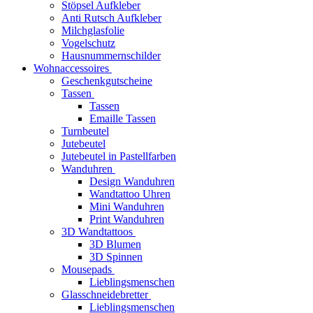
Stöpsel Aufkleber
Anti Rutsch Aufkleber
Milchglasfolie
Vogelschutz
Hausnummernschilder
Wohnaccessoires
Geschenkgutscheine
Tassen
Tassen
Emaille Tassen
Turnbeutel
Jutebeutel
Jutebeutel in Pastellfarben
Wanduhren
Design Wanduhren
Wandtattoo Uhren
Mini Wanduhren
Print Wanduhren
3D Wandtattoos
3D Blumen
3D Spinnen
Mousepads
Lieblingsmenschen
Glasschneidebretter
Lieblingsmenschen