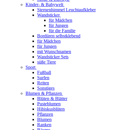
Kinder- & Babywelt
Sternenhimmel Leuchtaufkleber
Wandsticker
für Mädchen
für Jungen
für die Familie
Bordüren selbstklebend
für Mädchen
für Jungen
mit Wunschnamen
Wandsticker Sets
süße Tiere
Sport
Fußball
Surfen
Reiten
Sonstiges
Blumen & Pflanzen
Blüten & Blätter
Pusteblumen
Hibiskusblüten
Pflanzen
Blumen
Ranken
Bäume