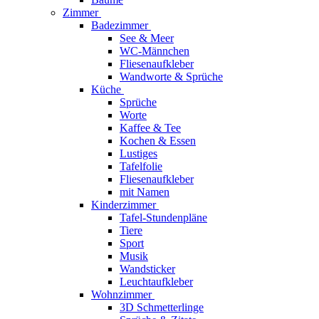
Zimmer
Badezimmer
See & Meer
WC-Männchen
Fliesenaufkleber
Wandworte & Sprüche
Küche
Sprüche
Worte
Kaffee & Tee
Kochen & Essen
Lustiges
Tafelfolie
Fliesenaufkleber
mit Namen
Kinderzimmer
Tafel-Stundenpläne
Tiere
Sport
Musik
Wandsticker
Leuchtaufkleber
Wohnzimmer
3D Schmetterlinge