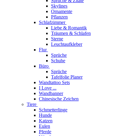
Sprüche & Zitate
Skylines
Ornamente
Pflanzen
Schlafzimmer
Liebe & Romantik
Träumen & Schlafen
Sterne
Leuchtaufkleber
Flur
Sprüche
Schuhe
Büro
Sprüche
Tafelfolie Planer
Wandtattoo Sets
I Love ...
Wandbanner
Chinesische Zeichen
Tiere
Schmetterlinge
Hunde
Katzen
Eulen
Pferde