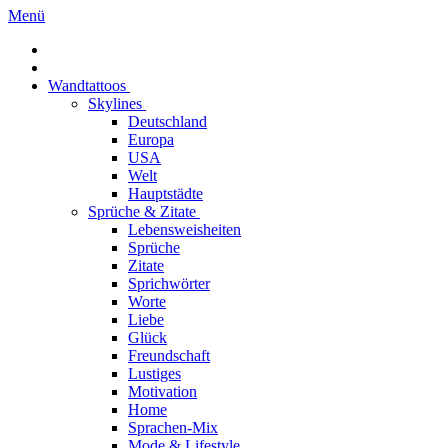
Menü
Wandtattoos
Skylines
Deutschland
Europa
USA
Welt
Hauptstädte
Sprüche & Zitate
Lebensweisheiten
Sprüche
Zitate
Sprichwörter
Worte
Liebe
Glück
Freundschaft
Lustiges
Motivation
Home
Sprachen-Mix
Mode & Lifestyle