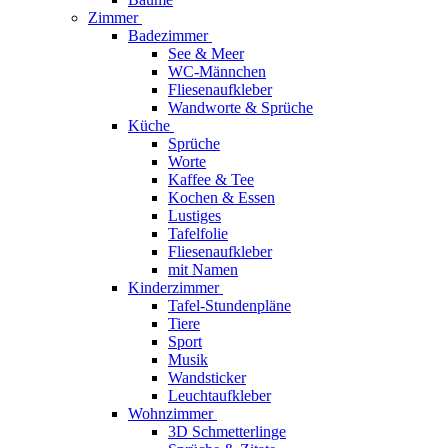
Zimmer
Badezimmer
See & Meer
WC-Männchen
Fliesenaufkleber
Wandworte & Sprüche
Küche
Sprüche
Worte
Kaffee & Tee
Kochen & Essen
Lustiges
Tafelfolie
Fliesenaufkleber
mit Namen
Kinderzimmer
Tafel-Stundenpläne
Tiere
Sport
Musik
Wandsticker
Leuchtaufkleber
Wohnzimmer
3D Schmetterlinge