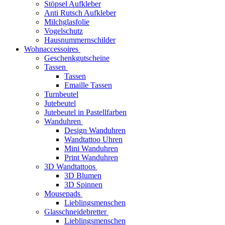
Stöpsel Aufkleber
Anti Rutsch Aufkleber
Milchglasfolie
Vogelschutz
Hausnummernschilder
Wohnaccessoires
Geschenkgutscheine
Tassen
Tassen
Emaille Tassen
Turnbeutel
Jutebeutel
Jutebeutel in Pastellfarben
Wanduhren
Design Wanduhren
Wandtattoo Uhren
Mini Wanduhren
Print Wanduhren
3D Wandtattoos
3D Blumen
3D Spinnen
Mousepads
Lieblingsmenschen
Glasschneidebretter
Lieblingsmenschen