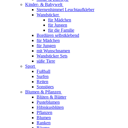
Kinder- & Babywelt
Sternenhimmel Leuchtaufkleber
Wandsticker
für Mädchen
für Jungen
für die Familie
Bordüren selbstklebend
für Mädchen
für Jungen
mit Wunschnamen
Wandsticker Sets
süße Tiere
Sport
Fußball
Surfen
Reiten
Sonstiges
Blumen & Pflanzen
Blüten & Blätter
Pusteblumen
Hibiskusblüten
Pflanzen
Blumen
Ranken
Bäume