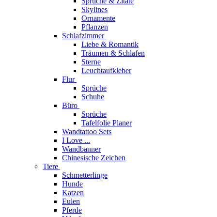
Sprüche & Zitate
Skylines
Ornamente
Pflanzen
Schlafzimmer
Liebe & Romantik
Träumen & Schlafen
Sterne
Leuchtaufkleber
Flur
Sprüche
Schuhe
Büro
Sprüche
Tafelfolie Planer
Wandtattoo Sets
I Love ...
Wandbanner
Chinesische Zeichen
Tiere
Schmetterlinge
Hunde
Katzen
Eulen
Pferde