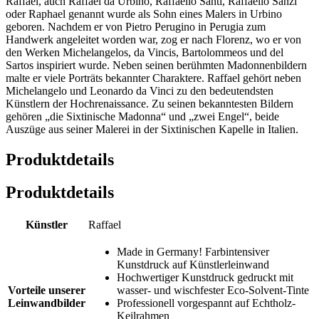
Raffael, auch Raffael da Urbino, Raffaello Santi, Raffaello Sanzi
oder Raphael genannt wurde als Sohn eines Malers in Urbino
geboren. Nachdem er von Pietro Perugino in Perugia zum
Handwerk angeleitet worden war, zog er nach Florenz, wo er von
den Werken Michelangelos, da Vincis, Bartolommeos und del
Sartos inspiriert wurde. Neben seinen berühmten Madonnenbildern
malte er viele Porträts bekannter Charaktere. Raffael gehört neben
Michelangelo und Leonardo da Vinci zu den bedeutendsten
Künstlern der Hochrenaissance. Zu seinen bekanntesten Bildern
gehören „die Sixtinische Madonna“ und „zwei Engel“, beide
Auszüge aus seiner Malerei in der Sixtinischen Kapelle in Italien.
Produktdetails
Produktdetails
Künstler
Raffael
Made in Germany! Farbintensiver
Kunstdruck auf Künstlerleinwand
Hochwertiger Kunstdruck gedruckt mit
Vorteile unserer
wasser- und wischfester Eco-Solvent-Tinte
Leinwandbilder
Professionell vorgespannt auf Echtholz-
Keilrahmen