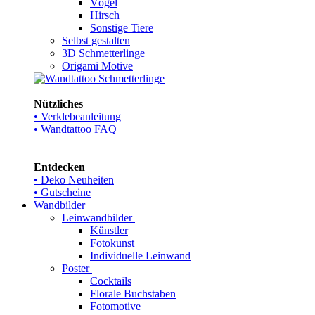
Vögel
Hirsch
Sonstige Tiere
Selbst gestalten
3D Schmetterlinge
Origami Motive
Nützliches
• Verklebeanleitung
• Wandtattoo FAQ
Entdecken
• Deko Neuheiten
• Gutscheine
Wandbilder
Leinwandbilder
Künstler
Fotokunst
Individuelle Leinwand
Poster
Cocktails
Florale Buchstaben
Fotomotive