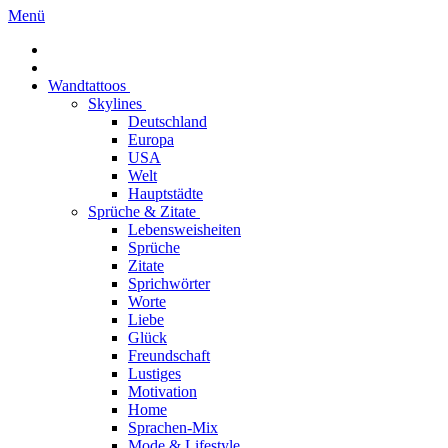
Menü
Wandtattoos
Skylines
Deutschland
Europa
USA
Welt
Hauptstädte
Sprüche & Zitate
Lebensweisheiten
Sprüche
Zitate
Sprichwörter
Worte
Liebe
Glück
Freundschaft
Lustiges
Motivation
Home
Sprachen-Mix
Mode & Lifestyle