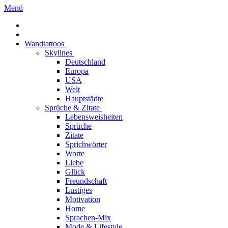
Menü
Wandtattoos
Skylines
Deutschland
Europa
USA
Welt
Hauptstädte
Sprüche & Zitate
Lebensweisheiten
Sprüche
Zitate
Sprichwörter
Worte
Liebe
Glück
Freundschaft
Lustiges
Motivation
Home
Sprachen-Mix
Mode & Lifestyle