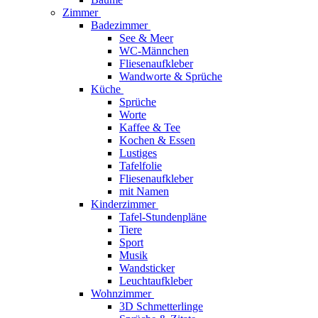
Zimmer
Badezimmer
See & Meer
WC-Männchen
Fliesenaufkleber
Wandworte & Sprüche
Küche
Sprüche
Worte
Kaffee & Tee
Kochen & Essen
Lustiges
Tafelfolie
Fliesenaufkleber
mit Namen
Kinderzimmer
Tafel-Stundenpläne
Tiere
Sport
Musik
Wandsticker
Leuchtaufkleber
Wohnzimmer
3D Schmetterlinge