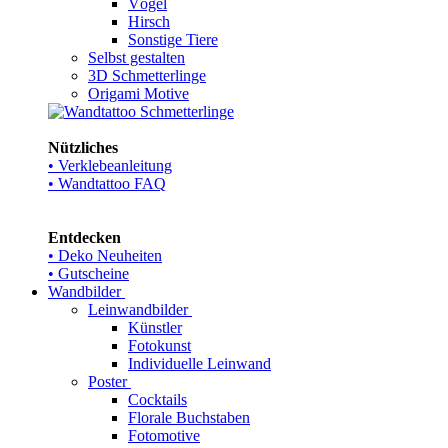
Vögel
Hirsch
Sonstige Tiere
Selbst gestalten
3D Schmetterlinge
Origami Motive
Nützliches
• Verklebeanleitung
• Wandtattoo FAQ
Entdecken
• Deko Neuheiten
• Gutscheine
Wandbilder
Leinwandbilder
Künstler
Fotokunst
Individuelle Leinwand
Poster
Cocktails
Florale Buchstaben
Fotomotive