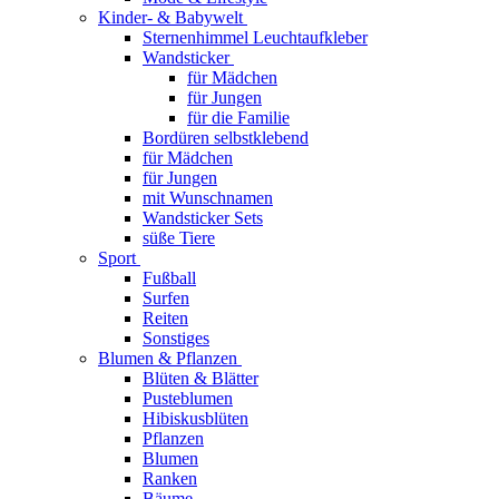
Kinder- & Babywelt
Sternenhimmel Leuchtaufkleber
Wandsticker
für Mädchen
für Jungen
für die Familie
Bordüren selbstklebend
für Mädchen
für Jungen
mit Wunschnamen
Wandsticker Sets
süße Tiere
Sport
Fußball
Surfen
Reiten
Sonstiges
Blumen & Pflanzen
Blüten & Blätter
Pusteblumen
Hibiskusblüten
Pflanzen
Blumen
Ranken
Bäume