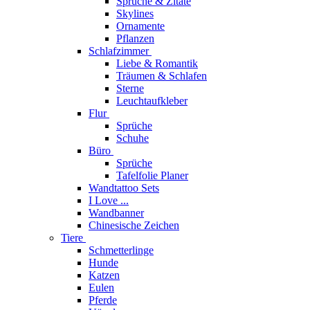
Sprüche & Zitate
Skylines
Ornamente
Pflanzen
Schlafzimmer
Liebe & Romantik
Träumen & Schlafen
Sterne
Leuchtaufkleber
Flur
Sprüche
Schuhe
Büro
Sprüche
Tafelfolie Planer
Wandtattoo Sets
I Love ...
Wandbanner
Chinesische Zeichen
Tiere
Schmetterlinge
Hunde
Katzen
Eulen
Pferde