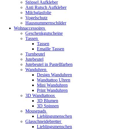
Stöpsel Aufkleber
Anti Rutsch Aufkleber
Milchglasfolie
Vogelschutz
Hausnummernschilder
Wohnaccessoires
Geschenkgutscheine
Tassen
Tassen
Emaille Tassen
Turnbeutel
Jutebeutel
Jutebeutel in Pastellfarben
Wanduhren
Design Wanduhren
Wandtattoo Uhren
Mini Wanduhren
Print Wanduhren
3D Wandtattoos
3D Blumen
3D Spinnen
Mousepads
Lieblingsmenschen
Glasschneidebretter
Lieblingsmenschen