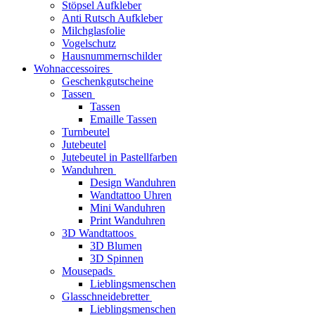
Stöpsel Aufkleber
Anti Rutsch Aufkleber
Milchglasfolie
Vogelschutz
Hausnummernschilder
Wohnaccessoires
Geschenkgutscheine
Tassen
Tassen
Emaille Tassen
Turnbeutel
Jutebeutel
Jutebeutel in Pastellfarben
Wanduhren
Design Wanduhren
Wandtattoo Uhren
Mini Wanduhren
Print Wanduhren
3D Wandtattoos
3D Blumen
3D Spinnen
Mousepads
Lieblingsmenschen
Glasschneidebretter
Lieblingsmenschen