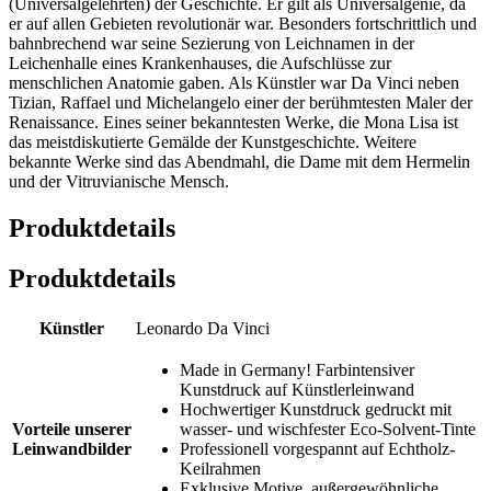
(Universalgelehrten) der Geschichte. Er gilt als Universalgenie, da
er auf allen Gebieten revolutionär war. Besonders fortschrittlich und
bahnbrechend war seine Sezierung von Leichnamen in der
Leichenhalle eines Krankenhauses, die Aufschlüsse zur
menschlichen Anatomie gaben. Als Künstler war Da Vinci neben
Tizian, Raffael und Michelangelo einer der berühmtesten Maler der
Renaissance. Eines seiner bekanntesten Werke, die Mona Lisa ist
das meistdiskutierte Gemälde der Kunstgeschichte. Weitere
bekannte Werke sind das Abendmahl, die Dame mit dem Hermelin
und der Vitruvianische Mensch.
Produktdetails
Produktdetails
Künstler
Leonardo Da Vinci
Made in Germany! Farbintensiver
Kunstdruck auf Künstlerleinwand
Hochwertiger Kunstdruck gedruckt mit
Vorteile unserer
wasser- und wischfester Eco-Solvent-Tinte
Leinwandbilder
Professionell vorgespannt auf Echtholz-
Keilrahmen
Exklusive Motive, außergewöhnliche