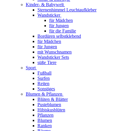
Kinder- & Babywelt
Sternenhimmel Leuchtaufkleber
Wandsticker
für Mädchen
für Jungen
für die Familie
Bordüren selbstklebend
für Mädchen
für Jungen
mit Wunschnamen
Wandsticker Sets
süße Tiere
Sport
Fußball
Surfen
Reiten
Sonstiges
Blumen & Pflanzen
Blüten & Blätter
Pusteblumen
Hibiskusblüten
Pflanzen
Blumen
Ranken
Bäume