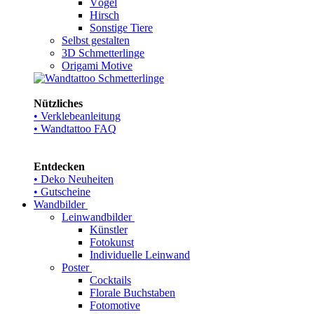
Vögel
Hirsch
Sonstige Tiere
Selbst gestalten
3D Schmetterlinge
Origami Motive
Nützliches
• Verklebeanleitung
• Wandtattoo FAQ
Entdecken
• Deko Neuheiten
• Gutscheine
Wandbilder
Leinwandbilder
Künstler
Fotokunst
Individuelle Leinwand
Poster
Cocktails
Florale Buchstaben
Fotomotive