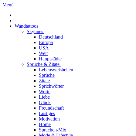
Menü
Wandtattoos
Skylines
Deutschland
Europa
USA
Welt
Hauptstädte
Sprüche & Zitate
Lebensweisheiten
Sprüche
Zitate
Sprichwörter
Worte
Liebe
Glück
Freundschaft
Lustiges
Motivation
Home
Sprachen-Mix
Mode & Lifestyle