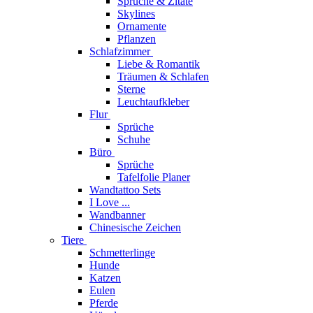
Sprüche & Zitate
Skylines
Ornamente
Pflanzen
Schlafzimmer
Liebe & Romantik
Träumen & Schlafen
Sterne
Leuchtaufkleber
Flur
Sprüche
Schuhe
Büro
Sprüche
Tafelfolie Planer
Wandtattoo Sets
I Love ...
Wandbanner
Chinesische Zeichen
Tiere
Schmetterlinge
Hunde
Katzen
Eulen
Pferde