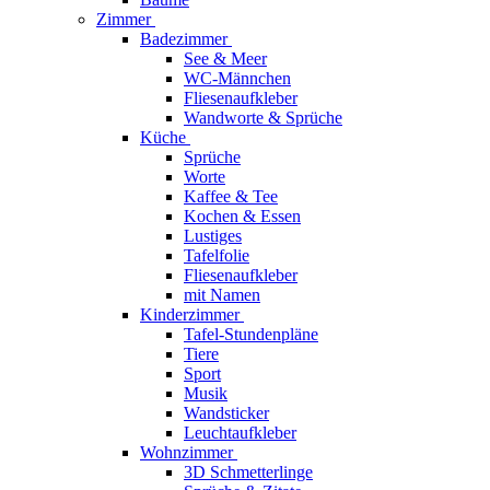
Zimmer
Badezimmer
See & Meer
WC-Männchen
Fliesenaufkleber
Wandworte & Sprüche
Küche
Sprüche
Worte
Kaffee & Tee
Kochen & Essen
Lustiges
Tafelfolie
Fliesenaufkleber
mit Namen
Kinderzimmer
Tafel-Stundenpläne
Tiere
Sport
Musik
Wandsticker
Leuchtaufkleber
Wohnzimmer
3D Schmetterlinge