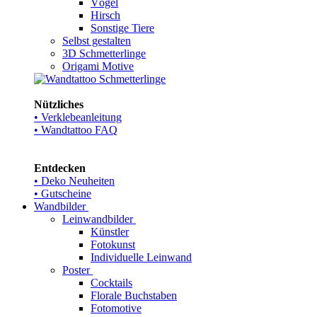
Vögel
Hirsch
Sonstige Tiere
Selbst gestalten
3D Schmetterlinge
Origami Motive
Nützliches
• Verklebeanleitung
• Wandtattoo FAQ
Entdecken
• Deko Neuheiten
• Gutscheine
Wandbilder
Leinwandbilder
Künstler
Fotokunst
Individuelle Leinwand
Poster
Cocktails
Florale Buchstaben
Fotomotive