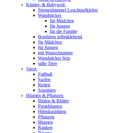
Kinder- & Babywelt
Sternenhimmel Leuchtaufkleber
Wandsticker
für Mädchen
für Jungen
für die Familie
Bordüren selbstklebend
für Mädchen
für Jungen
mit Wunschnamen
Wandsticker Sets
süße Tiere
Sport
Fußball
Surfen
Reiten
Sonstiges
Blumen & Pflanzen
Blüten & Blätter
Pusteblumen
Hibiskusblüten
Pflanzen
Blumen
Ranken
Bäume