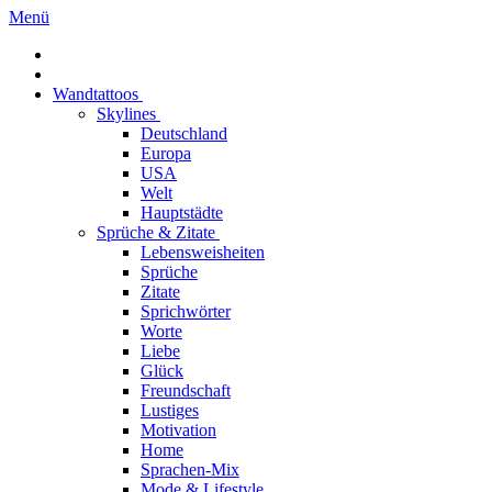
Menü
Wandtattoos
Skylines
Deutschland
Europa
USA
Welt
Hauptstädte
Sprüche & Zitate
Lebensweisheiten
Sprüche
Zitate
Sprichwörter
Worte
Liebe
Glück
Freundschaft
Lustiges
Motivation
Home
Sprachen-Mix
Mode & Lifestyle