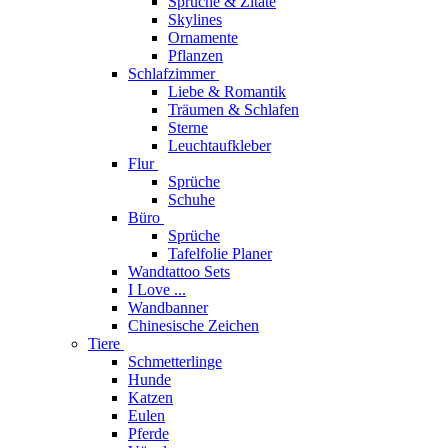
Sprüche & Zitate
Skylines
Ornamente
Pflanzen
Schlafzimmer
Liebe & Romantik
Träumen & Schlafen
Sterne
Leuchtaufkleber
Flur
Sprüche
Schuhe
Büro
Sprüche
Tafelfolie Planer
Wandtattoo Sets
I Love ...
Wandbanner
Chinesische Zeichen
Tiere
Schmetterlinge
Hunde
Katzen
Eulen
Pferde