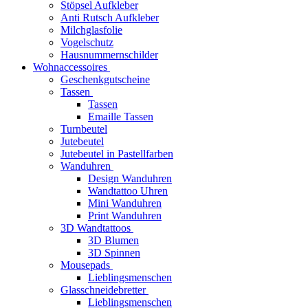
Stöpsel Aufkleber
Anti Rutsch Aufkleber
Milchglasfolie
Vogelschutz
Hausnummernschilder
Wohnaccessoires
Geschenkgutscheine
Tassen
Tassen
Emaille Tassen
Turnbeutel
Jutebeutel
Jutebeutel in Pastellfarben
Wanduhren
Design Wanduhren
Wandtattoo Uhren
Mini Wanduhren
Print Wanduhren
3D Wandtattoos
3D Blumen
3D Spinnen
Mousepads
Lieblingsmenschen
Glasschneidebretter
Lieblingsmenschen