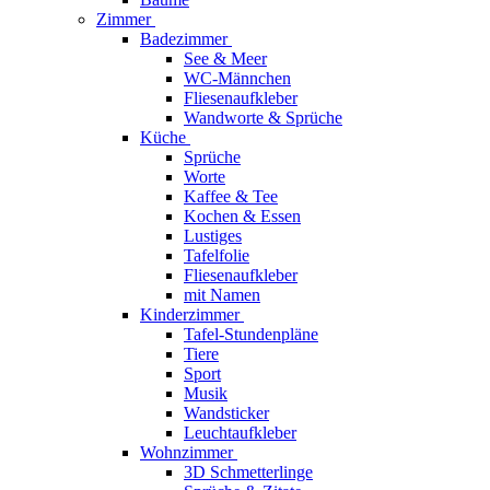
Zimmer
Badezimmer
See & Meer
WC-Männchen
Fliesenaufkleber
Wandworte & Sprüche
Küche
Sprüche
Worte
Kaffee & Tee
Kochen & Essen
Lustiges
Tafelfolie
Fliesenaufkleber
mit Namen
Kinderzimmer
Tafel-Stundenpläne
Tiere
Sport
Musik
Wandsticker
Leuchtaufkleber
Wohnzimmer
3D Schmetterlinge