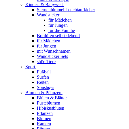
Kinder- & Babywelt
Sternenhimmel Leuchtaufkleber
Wandsticker
für Mädchen
für Jungen
für die Familie
Bordüren selbstklebend
für Mädchen
für Jungen
mit Wunschnamen
Wandsticker Sets
süße Tiere
Sport
Fußball
Surfen
Reiten
Sonstiges
Blumen & Pflanzen
Blüten & Blätter
Pusteblumen
Hibiskusblüten
Pflanzen
Blumen
Ranken
Bäume