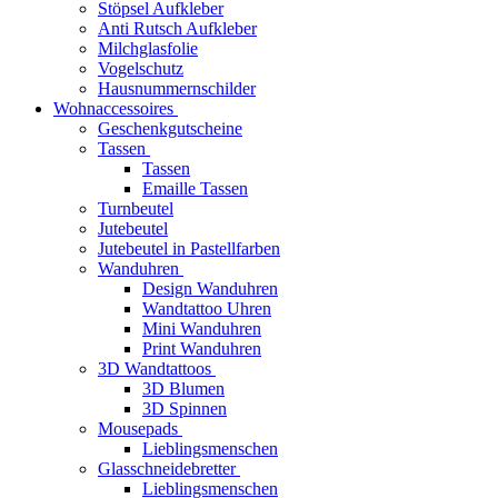
Stöpsel Aufkleber
Anti Rutsch Aufkleber
Milchglasfolie
Vogelschutz
Hausnummernschilder
Wohnaccessoires
Geschenkgutscheine
Tassen
Tassen
Emaille Tassen
Turnbeutel
Jutebeutel
Jutebeutel in Pastellfarben
Wanduhren
Design Wanduhren
Wandtattoo Uhren
Mini Wanduhren
Print Wanduhren
3D Wandtattoos
3D Blumen
3D Spinnen
Mousepads
Lieblingsmenschen
Glasschneidebretter
Lieblingsmenschen