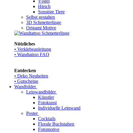
Vögel
Hirsch
Sonstige Tiere
Selbst gestalten
3D Schmetterlinge
Origami Motive
Nützliches
• Verklebeanleitung
• Wandtattoo FAQ
Entdecken
• Deko Neuheiten
• Gutscheine
Wandbilder
Leinwandbilder
Künstler
Fotokunst
Individuelle Leinwand
Poster
Cocktails
Florale Buchstaben
Fotomotive