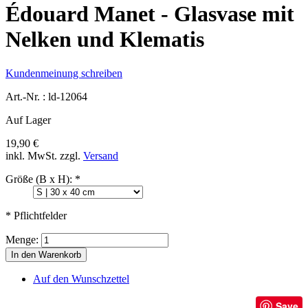
Édouard Manet - Glasvase mit
Nelken und Klematis
Kundenmeinung schreiben
Art.-Nr. :
ld-12064
Auf Lager
19,90 €
inkl. MwSt.
zzgl.
Versand
Größe (B x H):
*
* Pflichtfelder
Menge:
In den Warenkorb
Auf den Wunschzettel
Save