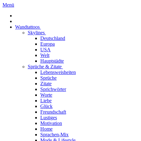
Menü
Wandtattoos
Skylines
Deutschland
Europa
USA
Welt
Hauptstädte
Sprüche & Zitate
Lebensweisheiten
Sprüche
Zitate
Sprichwörter
Worte
Liebe
Glück
Freundschaft
Lustiges
Motivation
Home
Sprachen-Mix
Mode & Lifestyle