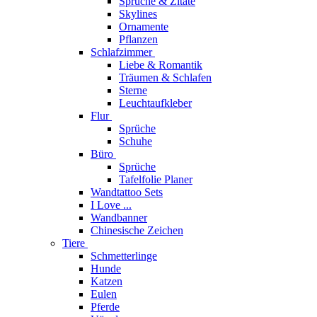
Sprüche & Zitate
Skylines
Ornamente
Pflanzen
Schlafzimmer
Liebe & Romantik
Träumen & Schlafen
Sterne
Leuchtaufkleber
Flur
Sprüche
Schuhe
Büro
Sprüche
Tafelfolie Planer
Wandtattoo Sets
I Love ...
Wandbanner
Chinesische Zeichen
Tiere
Schmetterlinge
Hunde
Katzen
Eulen
Pferde