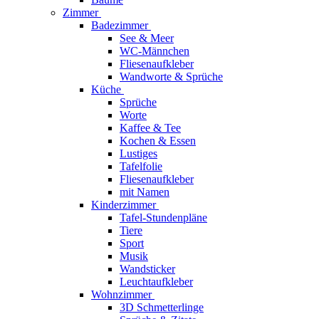
Zimmer
Badezimmer
See & Meer
WC-Männchen
Fliesenaufkleber
Wandworte & Sprüche
Küche
Sprüche
Worte
Kaffee & Tee
Kochen & Essen
Lustiges
Tafelfolie
Fliesenaufkleber
mit Namen
Kinderzimmer
Tafel-Stundenpläne
Tiere
Sport
Musik
Wandsticker
Leuchtaufkleber
Wohnzimmer
3D Schmetterlinge